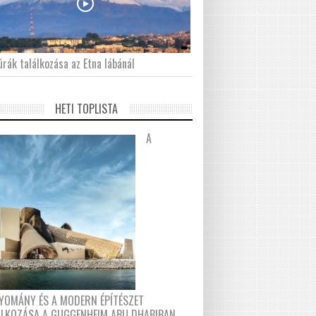
́rák találkozása az Etna lábánál
HETI TOPLISTA
A
YOMÁNY ÉS A MODERN ÉPÍTÉSZET
ÁLKOZÁSA A GUGGENHEIM ABU DHABIBAN