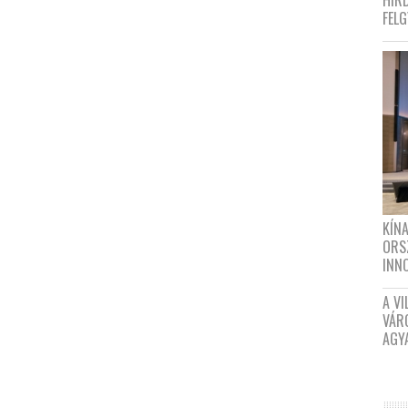
HIR
FEL
KÍN
ORS
INN
A VI
VÁR
AGY