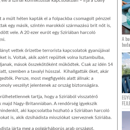
elé a szíriai konfliktussal kapcsolatban – írja a Daily
a múlt héten kapták el a folpackba csomagolt pénzzel
ttak egy másik, szintén marokkói származású brit nőt is,
ödött vele. A 20 ezer eurót egy Szíriában harcoló
A bu
ni.
buda
ányt vettek őrizetbe terrorista kapcsolatok gyanújával
et is. Voltak, akik azért repültek volna Isztambulba,
lljanak, mások összekötőként működtek. Csak az idén 14
att, szemben a tavalyi hússzal. Kihallgatták őket, akár
edték. Persze, most megfigyelés alatt állnak: a
komoly veszélyt jelentenek az ország biztonságára.
EGY
erülhetetlennek tartja, hogy a Szíriából visszatérő
FEJL
k majd Nagy-Britanniában. A rendőrség igyekszik
i mindenkit, aki kapcsolatba hozható a Szíriában harcoló
zokat is, akik dzsihádista missziókat szerveznek Szíriába.
ádista járta meg a polgárháborús arab országot.