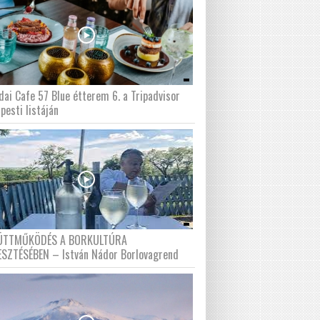
dai Cafe 57 Blue étterem 6. a Tripadvisor
pesti listáján
ÜTTMŰKÖDÉS A BORKULTÚRA
ESZTÉSÉBEN – István Nádor Borlovagrend