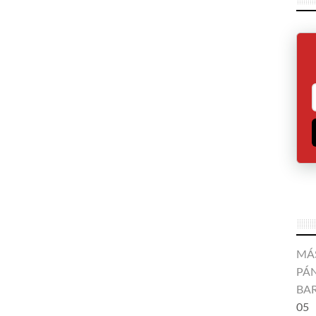
MÁ
PÁN
BA
05