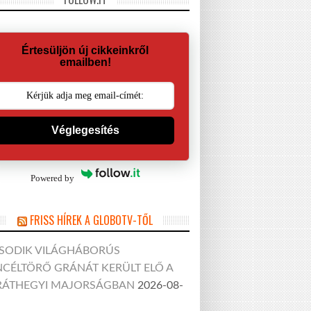
Értesüljön új cikkeinkről
emailben!
Véglegesítés
Powered by
FRISS HÍREK A GLOBOTV-TŐL
SODIK VILÁGHÁBORÚS
CÉLTÖRŐ GRÁNÁT KERÜLT ELŐ A
RÁTHEGYI MAJORSÁGBAN
2026-08-