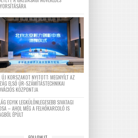
DETETT A GAZDASÁGI NÖVEKEDÉS
GYORSÍTÁSÁRA
A ÚJ KORSZAKOT NYITOTT: MEGNYÍLT AZ
ZÁG ELSŐ ŰR-SZÁMÍTÁSTECHNIKAI
OVÁCIÓS KÖZPONTJA
LÁG EGYIK LEGKÜLÖNLEGESEBB SIVATAGI
OSA – AHOL MÉG A FELHŐKARCOLÓ IS
AGBÓL ÉPÜLT
FOLLOW.IT