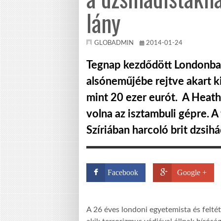
lány
GLOBADMIN
2014-01-24
Tegnap kezdődött Londonban 
alsóneműjébe rejtve akart 
mint 20 ezer eurót. A Heathr
volna az isztambuli gépre. A
Szíriában harcoló brit dzsihá
Facebook
Google +
A 26 éves londoni egyetemista és feltét