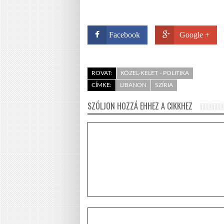
Facebook
Google +
ROVAT:
KÖZEL-KELET - POLITIKA
CÍMKE:
LIBANON
SZÍRIA
SZÓLJON HOZZÁ EHHEZ A CIKKHEZ