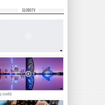
GLOBOTV
j csodái