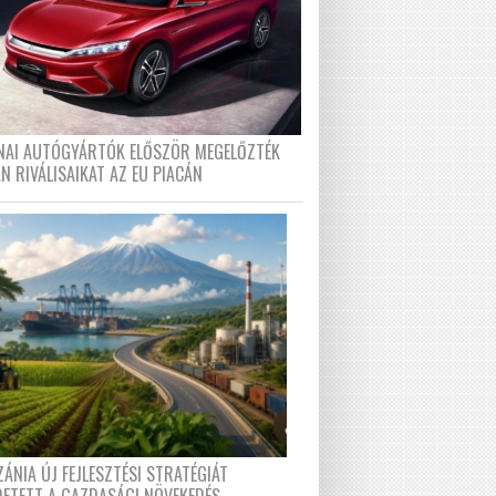
ÍNAI AUTÓGYÁRTÓK ELŐSZÖR MEGELŐZTÉK
N RIVÁLISAIKAT AZ EU PIACÁN
ÁNIA ÚJ FEJLESZTÉSI STRATÉGIÁT