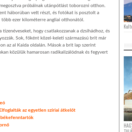
 megosztva próbálnak utánpótlást toborozni otthon.
zent háborúban vett részt, és fotókat is posztolt a
több ezer kilométerre angliai otthonától.
Kultu
 a tizenéveseket, hogy csatlakozzanak a dzsihádhoz, és
yozzák. Sok, főként közel-keleti származású brit már
jon az al Kaida oldalán. Mások a brit lap szerint
okan közülük hamarosan radikalizálódnak és fegyvert
deó
Elfoglalták az egyetlen szíriai átkelőt
t békefenntartók
HAG
tornő
TAL