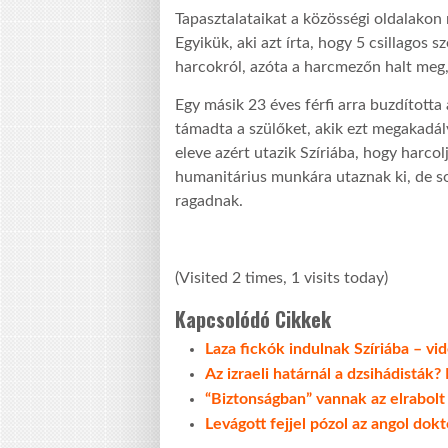
Tapasztalataikat a közösségi oldalakon
Egyikük, aki azt írta, hogy 5 csillagos s
harcokról, azóta a harcmezőn halt meg, 
Egy másik 23 éves férfi arra buzdította
támadta a szülőket, akik ezt megakadál
eleve azért utazik Szíriába, hogy harcol
humanitárius munkára utaznak ki, de s
ragadnak.
(Visited 2 times, 1 visits today)
Kapcsolódó Cikkek
Laza fickók indulnak Szíriába – vi
Az izraeli határnál a dzsihádisták? 
“Biztonságban” vannak az elrabol
Levágott fejjel pózol az angol dok