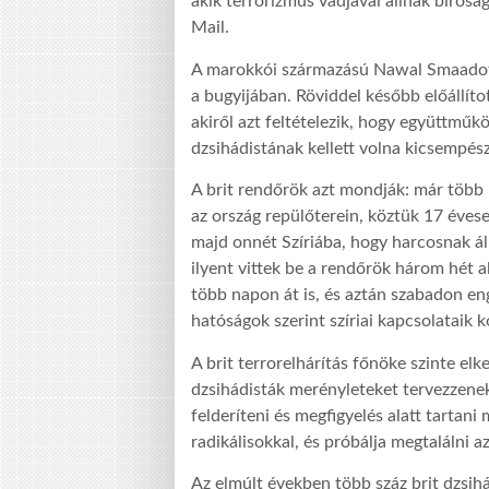
akik terrorizmus vádjával állnak bíróság 
Mail.
A marokkói származású Nawal Smaadot 
a bugyijában. Röviddel később előállíto
akiről azt feltételezik, hogy együttműk
dzsihádistának kellett volna kicsempész
A brit rendőrök azt mondják: már több l
az ország repülőterein, köztük 17 évesek
majd onnét Szíriába, hogy harcosnak á
ilyent vittek be a rendőrök három hét al
több napon át is, és aztán szabadon eng
hatóságok szerint szíriai kapcsolataik 
A brit terrorelhárítás főnöke szinte elk
dzsihádisták merényleteket tervezzene
felderíteni és megfigyelés alatt tartan
radikálisokkal, és próbálja megtalálni a
Az elmúlt években több száz brit dzsih