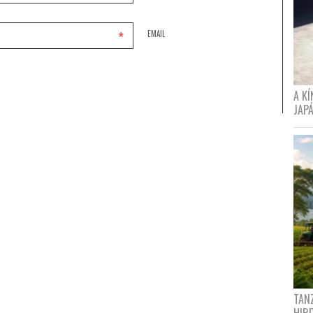
*
EMAIL
A K
JAPÁ
TANZ