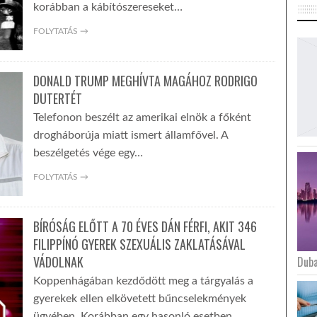
korábban a kábítószereseket…
FOLYTATÁS →
DONALD TRUMP MEGHÍVTA MAGÁHOZ RODRIGO
DUTERTÉT
Telefonon beszélt az amerikai elnök a főként
drogháborúja miatt ismert államfővel. A
beszélgetés vége egy…
FOLYTATÁS →
BÍRÓSÁG ELŐTT A 70 ÉVES DÁN FÉRFI, AKIT 346
FILIPPÍNÓ GYEREK SZEXUÁLIS ZAKLATÁSÁVAL
VÁDOLNAK
Duba
Koppenhágában kezdődött meg a tárgyalás a
gyerekek ellen elkövetett bűncselekmények
ügyében. Korábban egy hasonló esetben…