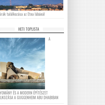
́rák találkozása az Etna lábánál
HETI TOPLISTA
A
YOMÁNY ÉS A MODERN ÉPÍTÉSZET
ÁLKOZÁSA A GUGGENHEIM ABU DHABIBAN