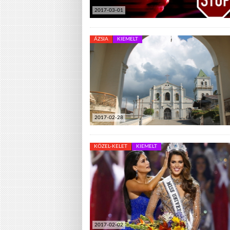
2017-03-01
ÁZSIA
KIEMELT
2017-02-28
KÖZEL-KELET
KIEMELT
2017-02-02