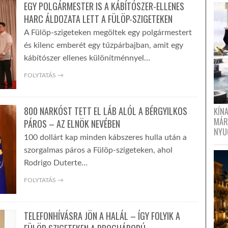
EGY POLGÁRMESTER IS A KÁBÍTÓSZER-ELLENES
HARC ÁLDOZATA LETT A FÜLÖP-SZIGETEKEN
A Fülöp-szigeteken megöltek egy polgármestert
és kilenc emberét egy tűzpárbajban, amit egy
kábítószer ellenes különítménnyel…
FOLYTATÁS →
800 NARKÓST TETT EL LÁB ALÓL A BÉRGYILKOS
KÍN
MÁR
PÁROS – AZ ELNÖK NEVÉBEN
NYU
100 dollárt kap minden kábszeres hulla után a
szorgalmas páros a Fülöp-szigeteken, ahol
Rodrigo Duterte…
FOLYTATÁS →
TELEFONHÍVÁSRA JÖN A HALÁL – ÍGY FOLYIK A