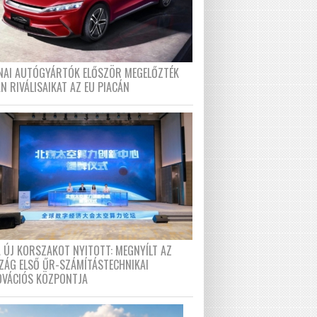
ÍNAI AUTÓGYÁRTÓK ELŐSZÖR MEGELŐZTÉK
N RIVÁLISAIKAT AZ EU PIACÁN
A ÚJ KORSZAKOT NYITOTT: MEGNYÍLT AZ
ZÁG ELSŐ ŰR-SZÁMÍTÁSTECHNIKAI
OVÁCIÓS KÖZPONTJA