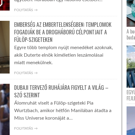
FOLYTATÁS →
EMBERSÉG AZ EMBERTELENSÉGBEN: TEMPLOMOK
A bu
FOGADJÁK BE A DROGHÁBORÚ CÉLPONTJAIT A
buda
FÜLÖP-SZIGETEKEN
Egyre több templom nyújt menedéket azoknak,
akik Duterte elnök kíméletlen leszámolásai
miatt menekülnek.
FOLYTATÁS →
DUBAJI TERVEZŐ RUHÁJÁRA FIGYELT A VILÁG –
EGY
SZÓ SZERINT
FEJL
Álomruhát viselt a Fülöp-szigeteki Pia
Wurtzbach, amikor hétfőn Manilában átadta a
Miss Universe koronáját a…
FOLYTATÁS →