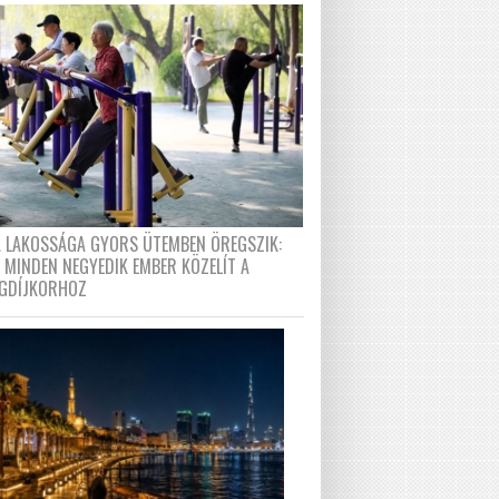
A LAKOSSÁGA GYORS ÜTEMBEN ÖREGSZIK:
 MINDEN NEGYEDIK EMBER KÖZELÍT A
GDÍJKORHOZ