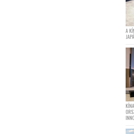
A K
JAPÁ
KÍN
ORS
INN