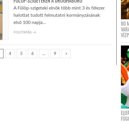
FÜLÖP-SZIGETEKEN A DROGHÁBORÚ
A Fülöp-szigeteki elnök több mint 3 és félezer
halottat tudott felmutatni kormányzásának
80 
első 100 napja…
VAR
FOLYTATÁS →
VÍZ
3
4
5
6
…
9
ELE
FÜG