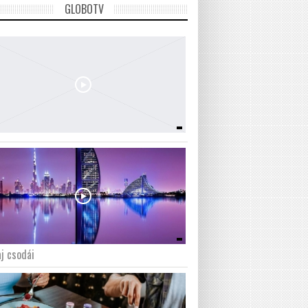
GLOBOTV
j csodái