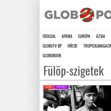
FŐOLDAL
AFRIKA
EURÓPA
ÁZSIA
ELEFÁNTCSONTPART MA ÜNNEPLI FÜGGETLENSÉGÉNEK 66. ÉVFORDULÓJÁT
HÁTBORZONGATÓ KAPCSOLAT A HAMBURGI KÉSELŐ ÉS A KOMBINÓS GYILKOS KÖZÖTT
KÍNA LAKOSSÁGA GYORS ÜTEMBEN
GLOBOTV BP
HÍR3D
TROPICALMAGAZI
GLOBOBOOK
Fülöp-szigetek
ÁZSIA
KIEMELT