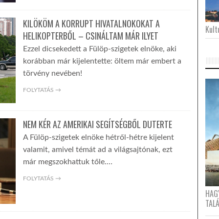
KILÖKÖM A KORRUPT HIVATALNOKOKAT A
Kultu
HELIKOPTERBŐL – CSINÁLTAM MÁR ILYET
Ezzel dicsekedett a Fülöp-szigetek elnöke, aki
korábban már kijelentette: öltem már embert a
törvény nevében!
FOLYTATÁS →
NEM KÉR AZ AMERIKAI SEGÍTSÉGBŐL DUTERTE
A Fülöp-szigetek elnöke hétről-hétre kijelent
valamit, amivel témát ad a világsajtónak, ezt
már megszokhattuk tőle.…
FOLYTATÁS →
HAG
TAL