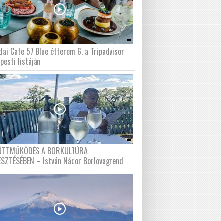
dai Cafe 57 Blue étterem 6. a Tripadvisor
pesti listáján
ÜTTMŰKÖDÉS A BORKULTÚRA
ESZTÉSÉBEN – István Nádor Borlovagrend