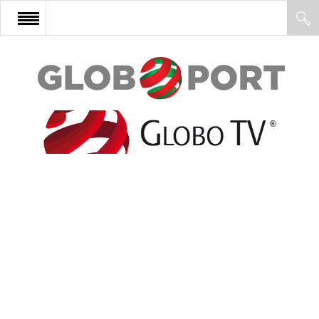
FŐOLDAL
AFRIKA
EURÓPA
ÁZSIA
ÉSZAK-AMERIKA
LATIN-AMERIKA