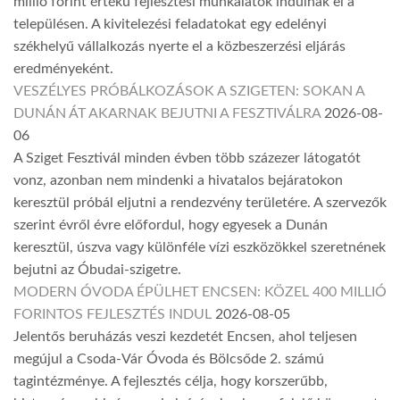
millió forint értékű fejlesztési munkálatok indulnak el a
településen. A kivitelezési feladatokat egy edelényi
székhelyű vállalkozás nyerte el a közbeszerzési eljárás
eredményeként.
VESZÉLYES PRÓBÁLKOZÁSOK A SZIGETEN: SOKAN A
DUNÁN ÁT AKARNAK BEJUTNI A FESZTIVÁLRA
2026-08-
06
A Sziget Fesztivál minden évben több százezer látogatót
vonz, azonban nem mindenki a hivatalos bejáratokon
keresztül próbál eljutni a rendezvény területére. A szervezők
szerint évről évre előfordul, hogy egyesek a Dunán
keresztül, úszva vagy különféle vízi eszközökkel szeretnének
bejutni az Óbudai-szigetre.
MODERN ÓVODA ÉPÜLHET ENCSEN: KÖZEL 400 MILLIÓ
FORINTOS FEJLESZTÉS INDUL
2026-08-05
Jelentős beruházás veszi kezdetét Encsen, ahol teljesen
megújul a Csoda-Vár Óvoda és Bölcsőde 2. számú
tagintézménye. A fejlesztés célja, hogy korszerűbb,