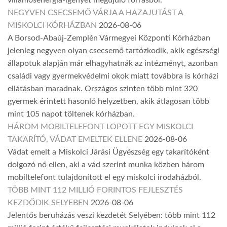
villamosenergia-igényét megújuló forrásból.
NEGYVEN CSECSEMŐ VÁRJA A HAZAJUTÁST A
MISKOLCI KÓRHÁZBAN
2026-08-06
A Borsod-Abaúj-Zemplén Vármegyei Központi Kórházban
jelenleg negyven olyan csecsemő tartózkodik, akik egészségi
állapotuk alapján már elhagyhatnák az intézményt, azonban
családi vagy gyermekvédelmi okok miatt továbbra is kórházi
ellátásban maradnak. Országos szinten több mint 320
gyermek érintett hasonló helyzetben, akik átlagosan több
mint 105 napot töltenek kórházban.
HÁROM MOBILTELEFONT LOPOTT EGY MISKOLCI
TAKARÍTÓ, VÁDAT EMELTEK ELLENE
2026-08-06
Vádat emelt a Miskolci Járási Ügyészség egy takarítóként
dolgozó nő ellen, aki a vád szerint munka közben három
mobiltelefont tulajdonított el egy miskolci irodaházból.
TÖBB MINT 112 MILLIÓ FORINTOS FEJLESZTÉS
KEZDŐDIK SELYEBEN
2026-08-06
Jelentős beruházás veszi kezdetét Selyében: több mint 112