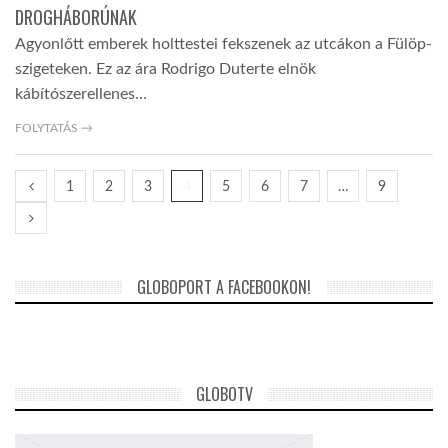
DROGHÁBORÚNAK
Agyonlőtt emberek holttestei fekszenek az utcákon a Fülöp-
szigeteken. Ez az ára Rodrigo Duterte elnök
kábítószerellenes…
FOLYTATÁS →
1
2
3
4
5
6
7
…
9
GLOBOPORT A FACEBOOKON!
GLOBOTV