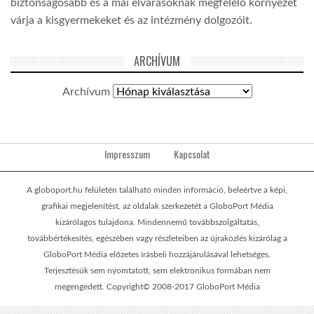
biztonságosabb és a mai elvárásoknak megfelelő környezet
várja a kisgyermekeket és az intézmény dolgozóit.
ARCHÍVUM
Archívum
Impresszum
Kapcsolat
A globoport.hu felületén található minden információ, beleértve a képi,
grafikai megjelenítést, az oldalak szerkezetét a GloboPort Média
kizárólagos tulajdona. Mindennemű továbbszolgáltatás,
továbbértékesítés, egészében vagy részleteiben az újraközlés kizárólag a
GloboPort Média előzetes írásbeli hozzájárulásával lehetséges.
Terjesztésük sem nyomtatott, sem elektronikus formában nem
megengedett. Copyright© 2008-2017 GloboPort Média