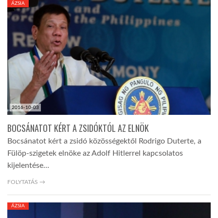
ÁZSIA
TROPICALMAGAZIN
GLOBOTV
AFRIKA TUDÁSTÁR
2016-10-03
A NAP SZÉPE
BOCSÁNATOT KÉRT A ZSIDÓKTÓL AZ ELNÖK
Bocsánatot kért a zsidó közösségektől Rodrigo Duterte, a
LINKTR.EE
Fülöp-szigetek elnöke az Adolf Hitlerrel kapcsolatos
kijelentése…
GLOBOZSARU
FOLYTATÁS →
ÁZSIA
DOBRAVERO.HU