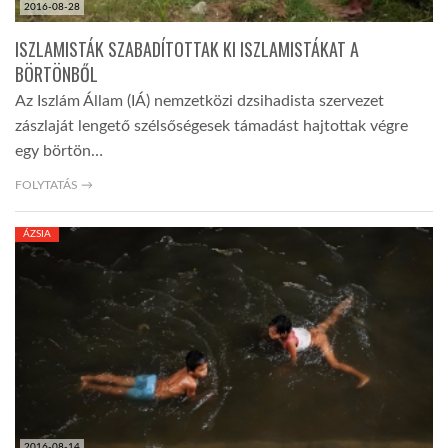
2016-08-28
ISZLAMISTÁK SZABADÍTOTTAK KI ISZLAMISTÁKAT A
BÖRTÖNBŐL
Az Iszlám Állam (IÁ) nemzetközi dzsihadista szervezet
zászlaját lengető szélsőségesek támadást hajtottak végre
egy börtön…
FOLYTATÁS →
ÁZSIA
2016-08-14