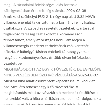
meg - A társadalmi felelősségvállalás fontos a
kábelgyártásban érdekelt cég számára
2026-08-08
A miskolci székhelyű FUX Zrt. négy nap alatt 8,32 MWh
villamos energiát takarított meg a kormány felhívásához
csatlakozva. A szabad és szigetelt vezetékek gyártásával
foglalkozó társaság csatlakozott a kormány azon
felhívásához, amely az országos hőhullám idején a
villamosenergia-rendszer terhelésének csökkentését
célozta. A kábelgyártásban érdekelt társaság gyorsan
reagált a kezdeményezésre, és több olyan intézkedést
vezetett be, […]
MEGHIBÁSODOTT AZ EGYIK FŐVEZETÉK, DE EGYELŐRE
NINCS VESZÉLYBEN ÓZD IVÓVÍZELLÁTÁSA
2026-08-07
Műszaki hiba miatt csökkentett kapacitással működik az
ózdi vízellátó rendszer egyik fő távvezetéke. A
meghibásodás miatt az ivóvíztároló medencék feltöltése is
nehezebbé vált, a hiba elhárításán azonban már dolgoznak a
szakemberek.A kormány augusztus 7-i hőségriasztási