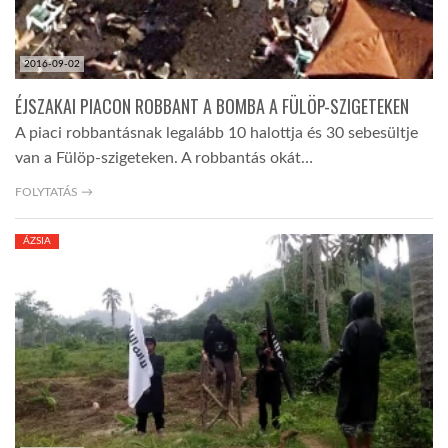
2016-09-02
ÉJSZAKAI PIACON ROBBANT A BOMBA A FÜLÖP-SZIGETEKEN
A piaci robbantásnak legalább 10 halottja és 30 sebesültje
van a Fülöp-szigeteken. A robbantás okát…
FOLYTATÁS →
ÁZSIA