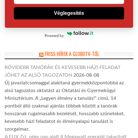
Véglegesítés
Powered by
FRISS HÍREK A GLOBOTV-TŐL
RÖVIDEBB TANÓRÁK ÉS KEVESEBB HÁZI FELADAT
JÖHET AZ ALSÓ TAGOZATON
2026-08-08
Új javaslatcsomaggal alakítaná gyermekközpontúbbá az
alsó tagozatos oktatást az Oktatási és Gyermekügyi
Minisztérium. A „Legyen élmény a tanulás!” című, 14
pontból álló szakmai ajánlás többek között a tanórák
hosszának rugalmasabb kezelését, hosszabb szüneteket,
kevesebb házi feladatot és élményalapú tanulást is
szorgalmaz.
A FUX Zrt. négy nap alatt 8 Megawatt energiát takarított