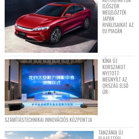
ELŐSZÖR
MEGELŐZTÉK
JAPÁN
RIVÁLISAIKAT AZ
EU PIACÁN
KÍNA ÚJ
KORSZAKOT
NYITOTT:
MEGNYÍLT AZ
ORSZÁG ELSŐ
ŰR-
SZÁMÍTÁSTECHNIKAI INNOVÁCIÓS KÖZPONTJA
TANZÁNIA ÚJ
FEJLESZTÉSI