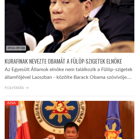
2016-09-06
KURAFINAK NEVEZTE OBAMÁT A FÜLÖP-SZIGETEK ELNÖKE
Az Egyesült Államok elnöke nem találkozik a Fülöp-szigetek
államfőjével Laoszban - közölte Barack Obama szóvivője.…
FOLYTATÁS →
ÁZSIA