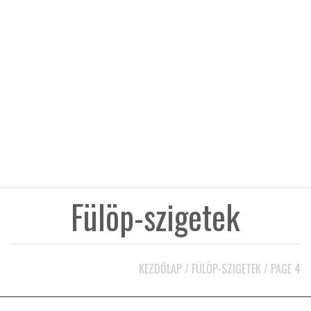
KÖZEL-KELET
AUSZTRÁLIA
A VILÁG ITTHON
MÉDIA
Fülöp-szigetek
GLOBOTV BP
KEZDŐLAP
/
FÜLÖP-SZIGETEK
/
PAGE 4
HÍR3D