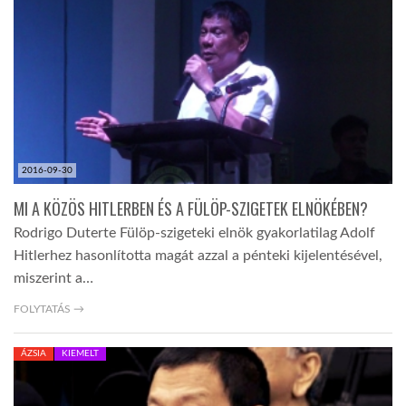
LATIMO.HU
GLOBOBOOK
2016-09-30
MI A KÖZÖS HITLERBEN ÉS A FÜLÖP-SZIGETEK ELNÖKÉBEN?
Rodrigo Duterte Fülöp-szigeteki elnök gyakorlatilag Adolf
Hitlerhez hasonlította magát azzal a pénteki kijelentésével,
miszerint a…
FOLYTATÁS →
ÁZSIA
KIEMELT