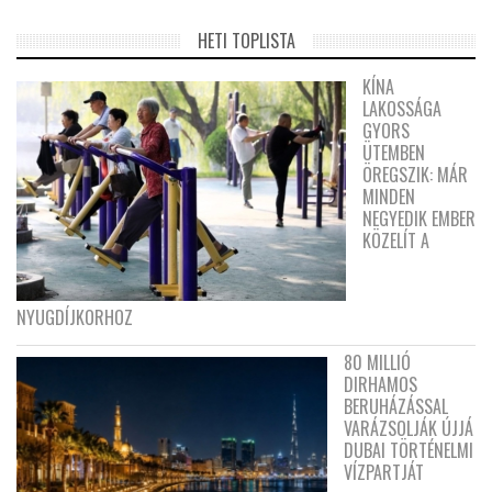
HETI TOPLISTA
KÍNA
LAKOSSÁGA
GYORS
ÜTEMBEN
ÖREGSZIK: MÁR
MINDEN
NEGYEDIK EMBER
KÖZELÍT A
NYUGDÍJKORHOZ
80 MILLIÓ
DIRHAMOS
BERUHÁZÁSSAL
VARÁZSOLJÁK ÚJJÁ
DUBAI TÖRTÉNELMI
VÍZPARTJÁT