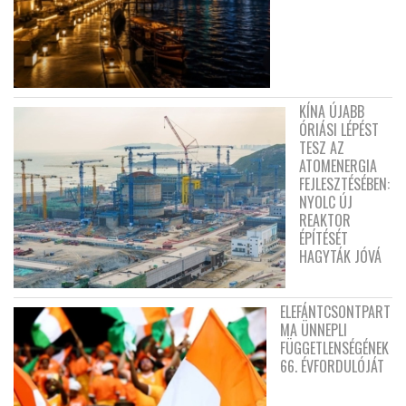
KÍNA ÚJABB
ÓRIÁSI LÉPÉST
TESZ AZ
ATOMENERGIA
FEJLESZTÉSÉBEN:
NYOLC ÚJ
REAKTOR
ÉPÍTÉSÉT
HAGYTÁK JÓVÁ
ELEFÁNTCSONTPART
MA ÜNNEPLI
FÜGGETLENSÉGÉNEK
66. ÉVFORDULÓJÁT