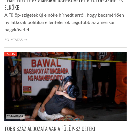
LEMELEGEZTE AZ AMERIKAI NAGYKÖVETET A FÜLÖP-SZIGETEK
ELNÖKE
A Fülöp-szigetek új elnöke hírhedt arról, hogy becsmérlően
nyilatkozik politikai ellenfeleiről. Legutóbb az amerikai
nagykövetet…
FOLYTATÁS →
ÁZSIA
2016-08-04
TÖBB SZÁZ ÁLDOZATA VAN A FÜLÖP-SZIGETEKI