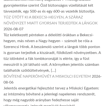
gyorsjelentése szerint Ózd biztonságos vízellátását két
távvezeték, egy 500-as és egy 600-as vezeték biztosítja.
TŰZ ÜTÖTT KI A BEKECSI-HEGYEN, A SZÁRAZ
NÖVÉNYZET MIATT GYORSAN TERJEDTEK A LÁNGOK
2026-08-07
Tűz keletkezett pénteken a délelőtti órákban a Bekecsi-
hegyen, más néven a Nagy-hegyen – számolt be róla a
Szerencsi Hírek. A beszámoló szerint a lángok több ponton
is gyorsan terjedtek a kiszáradt, földközeli növényzetben. A
tűz időnként a fák lombkoronáját is elérte, így a füst
messziről is jól látható volt. A környéken jelentős számban
találhatók szőlőültetvények, […]
BŐVÍTENÉ NAPERŐMŰVÉT A MISKOLCI EGYETEM
2026-
08-06
Jelentős energetikai fejlesztést tervez a Miskolci Egyetem:
az intézmény bővítené a jelenlegi napelemes rendszerét,
hogy még nagyobb arányban fedezhesse saját