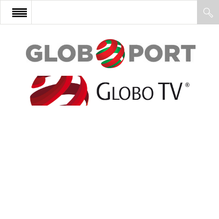
FŐOLDAL
AFRIKA
EURÓPA
ÁZSIA
ÉSZAK-AMERIKA
LATIN-AMERIKA