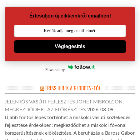
Értesüljön új cikkeinkről emailben!
Véglegesítés
Powered by
FRISS HÍREK A GLOBOTV-TŐL
JELENTŐS VASÚTI FEJLESZTÉS JÖHET MISKOLCON,
MEGKEZDŐDHET AZ ELŐKÉSZÍTÉS
2026-08-09
Újabb fontos lépés történhet a miskolci vasúti közlekedés
fejlesztése érdekében: megkezdődhet a miskolci fővonal
korszerűsítésének előkészítése. A beruházás a Baross Gábor