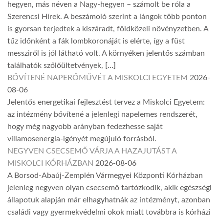
hegyen, más néven a Nagy-hegyen – számolt be róla a
Szerencsi Hírek. A beszámoló szerint a lángok több ponton
is gyorsan terjedtek a kiszáradt, földközeli növényzetben. A
tűz időnként a fák lombkoronáját is elérte, így a füst
messziről is jól látható volt. A környéken jelentős számban
találhatók szőlőültetvények, […]
BŐVÍTENÉ NAPERŐMŰVÉT A MISKOLCI EGYETEM
2026-
08-06
Jelentős energetikai fejlesztést tervez a Miskolci Egyetem:
az intézmény bővítené a jelenlegi napelemes rendszerét,
hogy még nagyobb arányban fedezhesse saját
villamosenergia-igényét megújuló forrásból.
NEGYVEN CSECSEMŐ VÁRJA A HAZAJUTÁST A
MISKOLCI KÓRHÁZBAN
2026-08-06
A Borsod-Abaúj-Zemplén Vármegyei Központi Kórházban
jelenleg negyven olyan csecsemő tartózkodik, akik egészségi
állapotuk alapján már elhagyhatnák az intézményt, azonban
családi vagy gyermekvédelmi okok miatt továbbra is kórházi