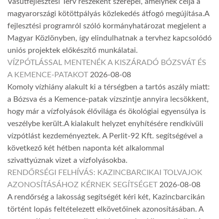
Vasútfejlesztési Terv részeként szerepel, amelynek célja a
magyarországi kötöttpályás közlekedés átfogó megújítása.A
fejlesztési programról szóló kormányhatározat megjelent a
Magyar Közlönyben, így elindulhatnak a tervhez kapcsolódó
uniós projektek előkészítő munkálatai.
VÍZPÓTLÁSSAL MENTENÉK A KISZÁRADÓ BÓZSVÁT ÉS
A KEMENCE-PATAKOT
2026-08-08
Komoly vízhiány alakult ki a térségben a tartós aszály miatt:
a Bózsva és a Kemence-patak vízszintje annyira lecsökkent,
hogy már a vízfolyások élővilága és ökológiai egyensúlya is
veszélybe került.A kialakult helyzet enyhítésére rendkívüli
vízpótlást kezdeményeztek. A Perlit-92 Kft. segítségével a
következő két hétben naponta két alkalommal
szivattyúznak vizet a vízfolyásokba.
RENDŐRSÉGI FELHÍVÁS: KAZINCBARCIKAI TOLVAJOK
AZONOSÍTÁSÁHOZ KÉRNEK SEGÍTSÉGET
2026-08-08
A rendőrség a lakosság segítségét kéri két, Kazincbarcikán
történt lopás feltételezett elkövetőinek azonosításában. A