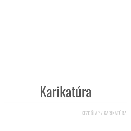
KÖZEL-KELET
AUSZTRÁLIA
A VILÁG ITTHON
MÉDIA
Karikatúra
GLOBOTV BP
KEZDŐLAP
/
KARIKATÚRA
HÍR3D