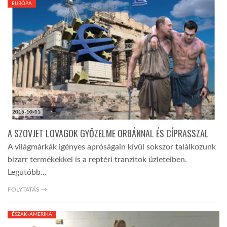
EURÓPA
TROPICALMAGAZIN
GLOBOTV
AFRIKA TUDÁSTÁR
2015-10-11
A NAP SZÉPE
A SZOVJET LOVAGOK GYŐZELME ORBÁNNAL ÉS CÍPRASSZAL
A világmárkák igényes apróságain kívül sokszor találkozunk
LINKTR.EE
bizarr termékekkel is a reptéri tranzitok üzleteiben.
Legutóbb…
GLOBOZSARU
FOLYTATÁS →
ÉSZAK-AMERIKA
DOBRAVERO.HU