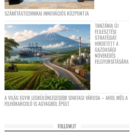
SZÁMÍTÁSTECHNIKAI INNOVÁCIÓS KÖZPONTJA
TANZÁNIA ÚJ
FEJLESZTÉSI
STRATÉGIÁT
HIRDETETT A
GAZDASÁGI
NÖVEKEDÉS
FELGYORSÍTÁSÁRA
A VILÁG EGYIK LEGKÜLÖNLEGESEBB SIVATAGI VÁROSA – AHOL MÉG A
FELHŐKARCOLÓ IS AGYAGBÓL ÉPÜLT
FOLLOW.IT