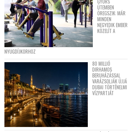
GYORS
ÜTEMBEN
ÖREGSZIK: MÁR
MINDEN
NEGYEDIK EMBER
KÖZELÍT A
NYUGDÍJKORHOZ
80 MILLIÓ
DIRHAMOS
BERUHÁZÁSSAL
VARÁZSOLJÁK ÚJJÁ
DUBAI TÖRTÉNELMI
VÍZPARTJÁT