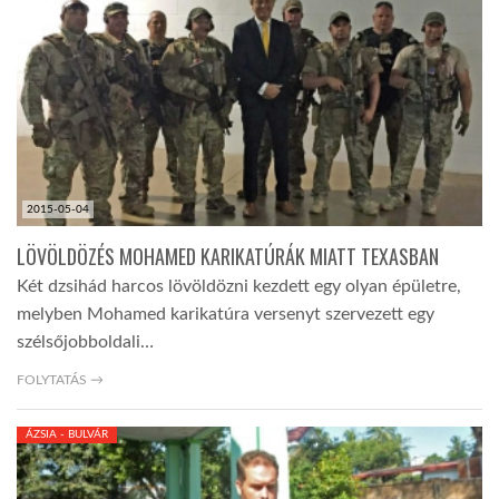
LATIMO.HU
GLOBOBOOK
2015-05-04
LÖVÖLDÖZÉS MOHAMED KARIKATÚRÁK MIATT TEXASBAN
Két dzsihád harcos lövöldözni kezdett egy olyan épületre,
melyben Mohamed karikatúra versenyt szervezett egy
szélsőjobboldali…
FOLYTATÁS →
ÁZSIA - BULVÁR