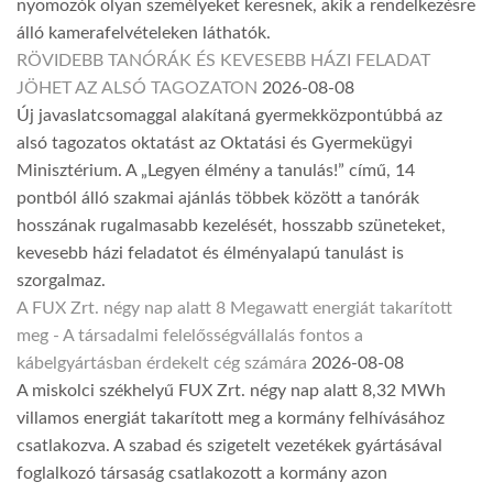
nyomozók olyan személyeket keresnek, akik a rendelkezésre
álló kamerafelvételeken láthatók.
RÖVIDEBB TANÓRÁK ÉS KEVESEBB HÁZI FELADAT
JÖHET AZ ALSÓ TAGOZATON
2026-08-08
Új javaslatcsomaggal alakítaná gyermekközpontúbbá az
alsó tagozatos oktatást az Oktatási és Gyermekügyi
Minisztérium. A „Legyen élmény a tanulás!” című, 14
pontból álló szakmai ajánlás többek között a tanórák
hosszának rugalmasabb kezelését, hosszabb szüneteket,
kevesebb házi feladatot és élményalapú tanulást is
szorgalmaz.
A FUX Zrt. négy nap alatt 8 Megawatt energiát takarított
meg - A társadalmi felelősségvállalás fontos a
kábelgyártásban érdekelt cég számára
2026-08-08
A miskolci székhelyű FUX Zrt. négy nap alatt 8,32 MWh
villamos energiát takarított meg a kormány felhívásához
csatlakozva. A szabad és szigetelt vezetékek gyártásával
foglalkozó társaság csatlakozott a kormány azon