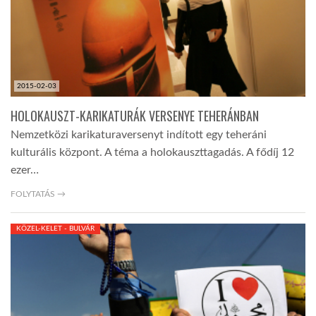
2015-02-03
HOLOKAUSZT-KARIKATURÁK VERSENYE TEHERÁNBAN
Nemzetközi karikaturaversenyt indított egy teheráni
kulturális központ. A téma a holokauszttagadás. A fődíj 12
ezer…
FOLYTATÁS →
KÖZEL-KELET - BULVÁR