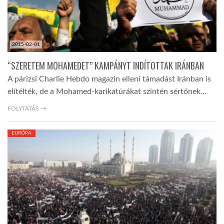
2015-02-01
“SZERETEM MOHAMEDET” KAMPÁNYT INDÍTOTTAK IRÁNBAN
A párizsi Charlie Hebdo magazin elleni támadást Iránban is
elítélték, de a Mohamed-karikatúrákat szintén sértőnek…
FOLYTATÁS →
EURÓPA