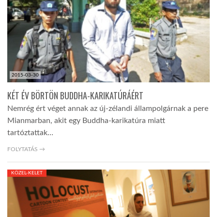
2015-03-30
KÉT ÉV BÖRTÖN BUDDHA-KARIKATÚRÁÉRT
Nemrég ért véget annak az új-zélandi állampolgárnak a pere
Mianmarban, akit egy Buddha-karikatúra miatt
tartóztattak…
FOLYTATÁS →
KÖZEL-KELET