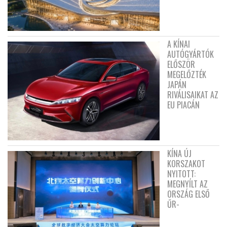
A KÍNAI
AUTÓGYÁRTÓK
ELŐSZÖR
MEGELŐZTÉK
JAPÁN
RIVÁLISAIKAT AZ
EU PIACÁN
KÍNA ÚJ
KORSZAKOT
NYITOTT:
MEGNYÍLT AZ
ORSZÁG ELSŐ
ŰR-