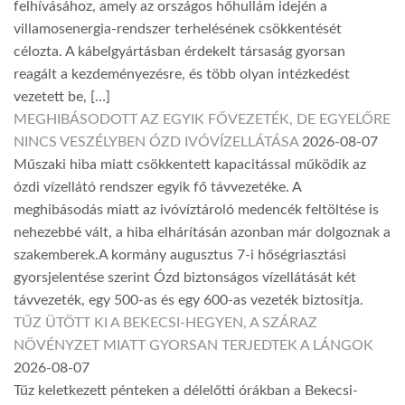
felhívásához, amely az országos hőhullám idején a
villamosenergia-rendszer terhelésének csökkentését
célozta. A kábelgyártásban érdekelt társaság gyorsan
reagált a kezdeményezésre, és több olyan intézkedést
vezetett be, […]
MEGHIBÁSODOTT AZ EGYIK FŐVEZETÉK, DE EGYELŐRE
NINCS VESZÉLYBEN ÓZD IVÓVÍZELLÁTÁSA
2026-08-07
Műszaki hiba miatt csökkentett kapacitással működik az
ózdi vízellátó rendszer egyik fő távvezetéke. A
meghibásodás miatt az ivóvíztároló medencék feltöltése is
nehezebbé vált, a hiba elhárításán azonban már dolgoznak a
szakemberek.A kormány augusztus 7-i hőségriasztási
gyorsjelentése szerint Ózd biztonságos vízellátását két
távvezeték, egy 500-as és egy 600-as vezeték biztosítja.
TŰZ ÜTÖTT KI A BEKECSI-HEGYEN, A SZÁRAZ
NÖVÉNYZET MIATT GYORSAN TERJEDTEK A LÁNGOK
2026-08-07
Tűz keletkezett pénteken a délelőtti órákban a Bekecsi-