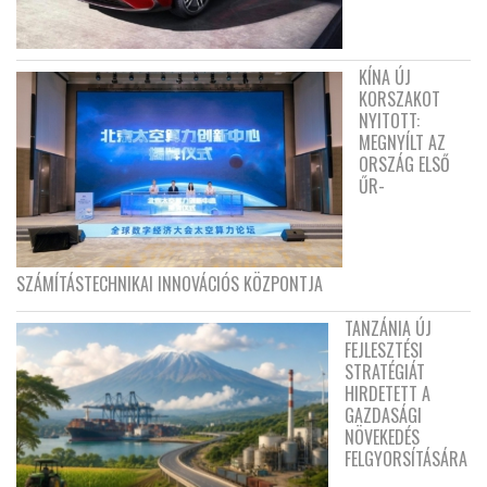
KÍNA ÚJ
KORSZAKOT
NYITOTT:
MEGNYÍLT AZ
ORSZÁG ELSŐ
ŰR-
SZÁMÍTÁSTECHNIKAI INNOVÁCIÓS KÖZPONTJA
TANZÁNIA ÚJ
FEJLESZTÉSI
STRATÉGIÁT
HIRDETETT A
GAZDASÁGI
NÖVEKEDÉS
FELGYORSÍTÁSÁRA