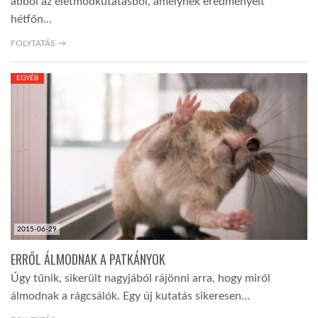
abból az életmódkutatásból, amelynek eredményeit
hétfőn…
FOLYTATÁS →
EGYÉB
2015-06-29
ERRŐL ÁLMODNAK A PATKÁNYOK
Úgy tűnik, sikerült nagyjából rájönni arra, hogy miről
álmodnak a rágcsálók. Egy új kutatás sikeresen…