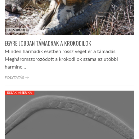
2015-08-18
EGYRE JOBBAN TÁMADNAK A KROKODILOK
Minden harmadik esetben rossz véget ér a támadás.
Megháromszorozódott a krokodilok száma az utóbbi
harminc…
FOLYTATÁS →
ÉSZAK-AMERIKA