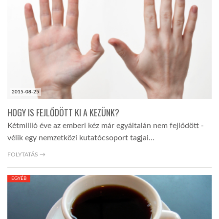
LATIMO.HU
GLOBOBOOK
2015-08-25
HOGY IS FEJLŐDÖTT KI A KEZÜNK?
Kétmillió éve az emberi kéz már egyáltalán nem fejlődött -
vélik egy nemzetközi kutatócsoport tagjai…
FOLYTATÁS →
EGYÉB