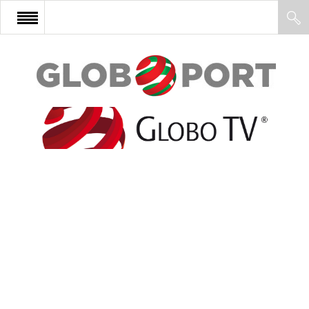
FŐOLDAL
AFRIKA
EURÓPA
ÁZSIA
ÉSZAK-AMERIKA
LATIN-AMERIKA