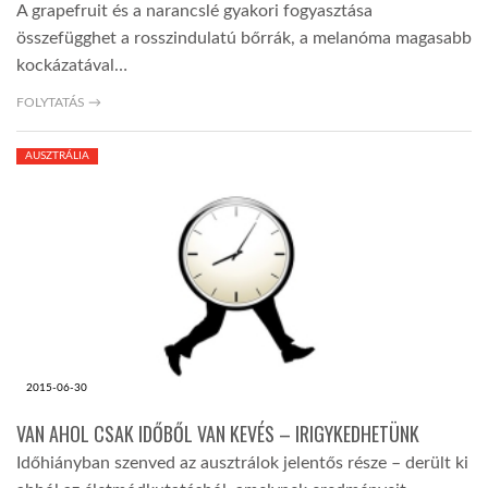
A grapefruit és a narancslé gyakori fogyasztása
összefügghet a rosszindulatú bőrrák, a melanóma magasabb
kockázatával…
FOLYTATÁS →
AUSZTRÁLIA
2015-06-30
VAN AHOL CSAK IDŐBŐL VAN KEVÉS – IRIGYKEDHETÜNK
Időhiányban szenved az ausztrálok jelentős része – derült ki