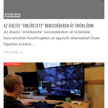
2015-08-04
AZ ÉHEZÉS “EMLÉKEZETE” NEMZEDÉKEKEN ÁT ÖRÖKLŐDIK
Az éhezés "emlékezete" nemzedékeken át öröklődik -
bizonyították fonalférgeken az egyesült államokbeli Duke
Egyetem kutatói,…
FOLYTATÁS →
AUSZTRÁLIA