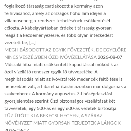
foglalkozó társaság csatlakozott a kormány azon
felhívásához, amely az országos hőhullám idején a
villamosenergia-rendszer terhelésének csökkentését
célozta. A kábelgyártásban érdekelt társaság gyorsan
reagált a kezdeményezésre, és több olyan intézkedést
vezetett be, […]
MEGHIBÁSODOTT AZ EGYIK FŐVEZETÉK, DE EGYELŐRE
NINCS VESZÉLYBEN ÓZD IVÓVÍZELLÁTÁSA
2026-08-07
Műszaki hiba miatt csökkentett kapacitással működik az
ózdi vízellátó rendszer egyik fő távvezetéke. A
meghibásodás miatt az ivóvíztároló medencék feltöltése is
nehezebbé vált, a hiba elhárításán azonban már dolgoznak a
szakemberek.A kormány augusztus 7-i hőségriasztási
gyorsjelentése szerint Ózd biztonságos vízellátását két
távvezeték, egy 500-as és egy 600-as vezeték biztosítja.
TŰZ ÜTÖTT KI A BEKECSI-HEGYEN, A SZÁRAZ
NÖVÉNYZET MIATT GYORSAN TERJEDTEK A LÁNGOK
2026-08-07