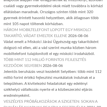
állapotuk alapján már elhagyhatnák az intézményt, azonban
családi vagy gyermekvédelmi okok miatt továbbra is kórházi
ellátásban maradnak. Országos szinten több mint 320
gyermek érintett hasonló helyzetben, akik átlagosan több
mint 105 napot töltenek kórházban.
HÁROM MOBILTELEFONT LOPOTT EGY MISKOLCI
TAKARÍTÓ, VÁDAT EMELTEK ELLENE
2026-08-06
Vádat emelt a Miskolci Járási Ügyészség egy takarítóként
dolgozó nő ellen, aki a vád szerint munka közben három
mobiltelefont tulajdonított el egy miskolci irodaházból.
TÖBB MINT 112 MILLIÓ FORINTOS FEJLESZTÉS
KEZDŐDIK SELYEBEN
2026-08-06
Jelentős beruházás veszi kezdetét Selyében: több mint 112
millió forint értékű fejlesztési munkálatok indulnak el a
településen. A kivitelezési feladatokat egy edelényi
székhelyű vállalkozás nyerte el a közbeszerzési eljárás
eredményeként.
VESZÉLYES PRÓBÁLKOZÁSOK A SZIGETEN: SOKAN A