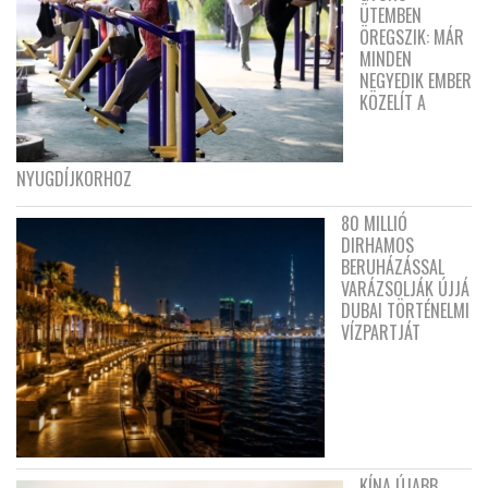
ÜTEMBEN
ÖREGSZIK: MÁR
MINDEN
NEGYEDIK EMBER
KÖZELÍT A
NYUGDÍJKORHOZ
80 MILLIÓ
DIRHAMOS
BERUHÁZÁSSAL
VARÁZSOLJÁK ÚJJÁ
DUBAI TÖRTÉNELMI
VÍZPARTJÁT
KÍNA ÚJABB