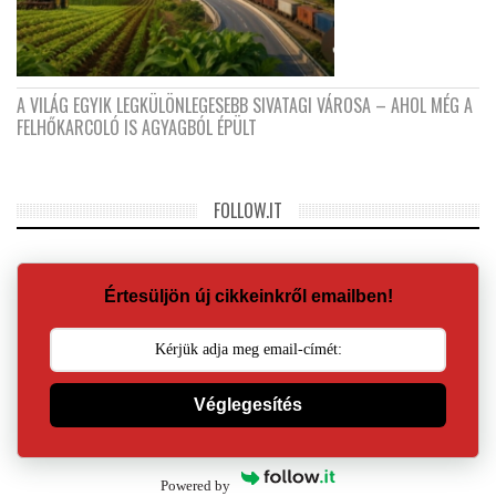
A VILÁG EGYIK LEGKÜLÖNLEGESEBB SIVATAGI VÁROSA – AHOL MÉG A
FELHŐKARCOLÓ IS AGYAGBÓL ÉPÜLT
FOLLOW.IT
Értesüljön új cikkeinkről emailben!
Véglegesítés
Powered by