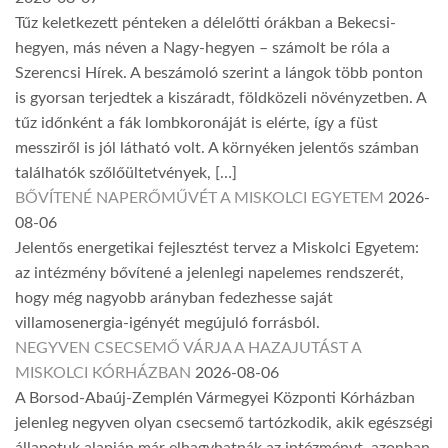
Tűz keletkezett pénteken a délelőtti órákban a Bekecsi-
hegyen, más néven a Nagy-hegyen – számolt be róla a
Szerencsi Hírek. A beszámoló szerint a lángok több ponton
is gyorsan terjedtek a kiszáradt, földközeli növényzetben. A
tűz időnként a fák lombkoronáját is elérte, így a füst
messziről is jól látható volt. A környéken jelentős számban
találhatók szőlőültetvények, […]
BŐVÍTENÉ NAPERŐMŰVÉT A MISKOLCI EGYETEM
2026-
08-06
Jelentős energetikai fejlesztést tervez a Miskolci Egyetem:
az intézmény bővítené a jelenlegi napelemes rendszerét,
hogy még nagyobb arányban fedezhesse saját
villamosenergia-igényét megújuló forrásból.
NEGYVEN CSECSEMŐ VÁRJA A HAZAJUTÁST A
MISKOLCI KÓRHÁZBAN
2026-08-06
A Borsod-Abaúj-Zemplén Vármegyei Központi Kórházban
jelenleg negyven olyan csecsemő tartózkodik, akik egészségi