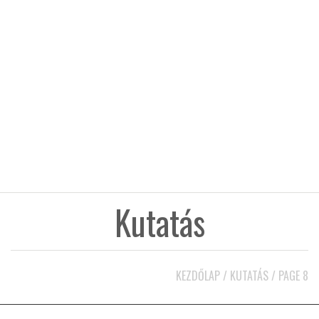
KÖZEL-KELET
AUSZTRÁLIA
A VILÁG ITTHON
MÉDIA
Kutatás
GLOBOTV BP
KEZDŐLAP
/
KUTATÁS
/
PAGE 8
HÍR3D