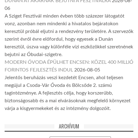
DUNÁN ÁT AKARNAK BEJUTNI A FESZTIVÁLRA
2026-08-
06
A Sziget Fesztivál minden évben több százezer látogatót
vonz, azonban nem mindenki a hivatalos bejáratokon
keresztül próbál eljutni a rendezvény területére. A szervezők
szerint évről évre előfordul, hogy egyesek a Dunán
keresztül, úszva vagy különféle vízi eszközökkel szeretnének
bejutni az Óbudai-szigetre.
MODERN ÓVODA ÉPÜLHET ENCSEN: KÖZEL 400 MILLIÓ
FORINTOS FEJLESZTÉS INDUL
2026-08-05
Jelentős beruházás veszi kezdetét Encsen, ahol teljesen
megújul a Csoda-Vár Óvoda és Bölcsőde 2. számú
tagintézménye. A fejlesztés célja, hogy korszerűbb,
biztonságosabb és a mai elvárásoknak megfelelő környezet
várja a kisgyermekeket és az intézmény dolgozóit.
ARCHÍVUM