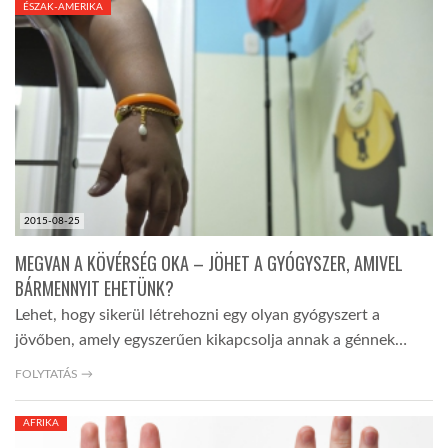
ÉSZAK-AMERIKA
TROPICALMAGAZIN
GLOBOTV
AFRIKA TUDÁSTÁR
2015-08-25
A NAP SZÉPE
MEGVAN A KÖVÉRSÉG OKA – JÖHET A GYÓGYSZER, AMIVEL
BÁRMENNYIT EHETÜNK?
LINKTR.EE
Lehet, hogy sikerül létrehozni egy olyan gyógyszert a
jövőben, amely egyszerűen kikapcsolja annak a génnek…
GLOBOZSARU
FOLYTATÁS →
AFRIKA
DOBRAVERO.HU