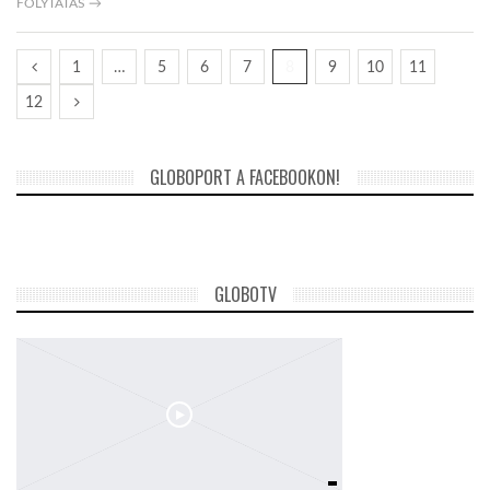
FOLYTATÁS →
1
…
5
6
7
8
9
10
11
12
GLOBOPORT A FACEBOOKON!
GLOBOTV