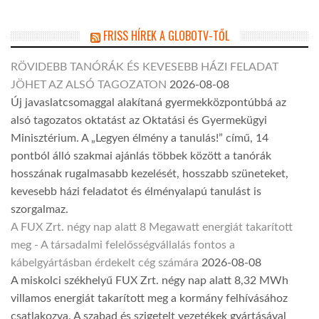
FRISS HÍREK A GLOBOTV-TŐL
RÖVIDEBB TANÓRÁK ÉS KEVESEBB HÁZI FELADAT
JÖHET AZ ALSÓ TAGOZATON
2026-08-08
Új javaslatcsomaggal alakítaná gyermekközpontúbbá az
alsó tagozatos oktatást az Oktatási és Gyermekügyi
Minisztérium. A „Legyen élmény a tanulás!” című, 14
pontból álló szakmai ajánlás többek között a tanórák
hosszának rugalmasabb kezelését, hosszabb szüneteket,
kevesebb házi feladatot és élményalapú tanulást is
szorgalmaz.
A FUX Zrt. négy nap alatt 8 Megawatt energiát takarított
meg - A társadalmi felelősségvállalás fontos a
kábelgyártásban érdekelt cég számára
2026-08-08
A miskolci székhelyű FUX Zrt. négy nap alatt 8,32 MWh
villamos energiát takarított meg a kormány felhívásához
csatlakozva. A szabad és szigetelt vezetékek gyártásával