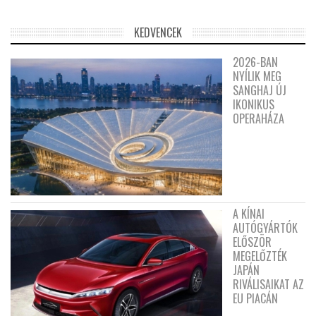
KEDVENCEK
2026-BAN
NYÍLIK MEG
SANGHAJ ÚJ
IKONIKUS
OPERAHÁZA
A KÍNAI
AUTÓGYÁRTÓK
ELŐSZÖR
MEGELŐZTÉK
JAPÁN
RIVÁLISAIKAT AZ
EU PIACÁN