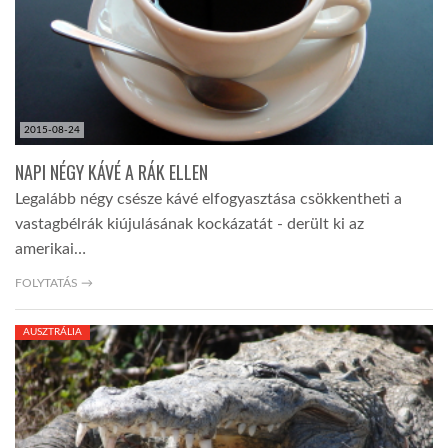
2015-08-24
NAPI NÉGY KÁVÉ A RÁK ELLEN
Legalább négy csésze kávé elfogyasztása csökkentheti a
vastagbélrák kiújulásának kockázatát - derült ki az
amerikai…
FOLYTATÁS →
AUSZTRÁLIA