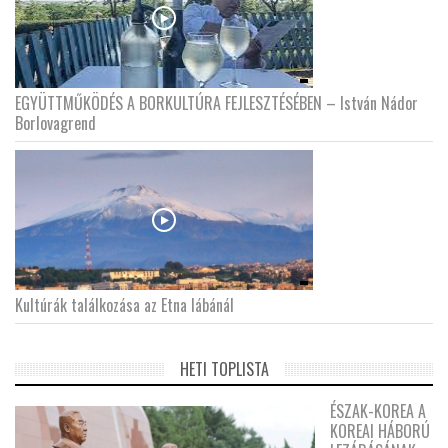
EGYÜTTMŰKÖDÉS A BORKULTÚRA FEJLESZTÉSÉBEN – István Nádor
Borlovagrend
Kultúrák találkozása az Etna lábánál
HETI TOPLISTA
ÉSZAK-KOREA A
KOREAI HÁBORÚ