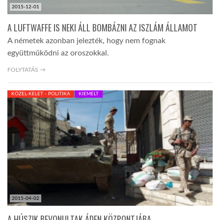
2015-12-01
A LUFTWAFFE IS NEKI ÁLL BOMBÁZNI AZ ISZLÁM ÁLLAMOT
A németek azonban jelezték, hogy nem fognak
együttműködni az oroszokkal.
FOLYTATÁS →
KÖZEL-KELET - POLITIKA
KIEMELT
2015-04-02
A HÚSZIK BEVONULTAK ÁDEN KÖZPONTJÁBA