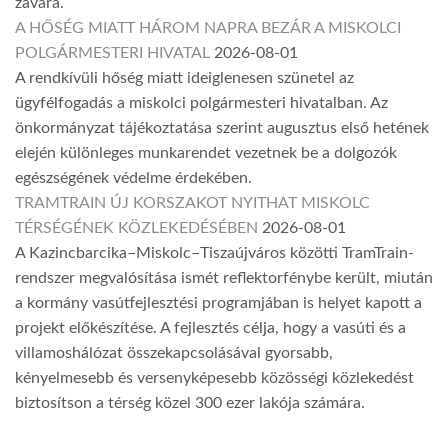
zavara.
A HŐSÉG MIATT HÁROM NAPRA BEZÁR A MISKOLCI
POLGÁRMESTERI HIVATAL
2026-08-01
A rendkívüli hőség miatt ideiglenesen szünetel az
ügyfélfogadás a miskolci polgármesteri hivatalban. Az
önkormányzat tájékoztatása szerint augusztus első hetének
elején különleges munkarendet vezetnek be a dolgozók
egészségének védelme érdekében.
TRAMTRAIN ÚJ KORSZAKOT NYITHAT MISKOLC
TÉRSÉGÉNEK KÖZLEKEDÉSÉBEN
2026-08-01
A Kazincbarcika–Miskolc–Tiszaújváros közötti TramTrain-
rendszer megvalósítása ismét reflektorfénybe került, miután
a kormány vasútfejlesztési programjában is helyet kapott a
projekt előkészítése. A fejlesztés célja, hogy a vasúti és a
villamoshálózat összekapcsolásával gyorsabb,
kényelmesebb és versenyképesebb közösségi közlekedést
biztosítson a térség közel 300 ezer lakója számára.