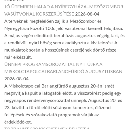
JÓ ÜTEMBEN HALAD A NYÍREGYHÁZA–MEZŐZOMBOR
VASÚTVONAL KORSZERŰSÍTÉSE
2026-08-04
A terveknek megfelelően zajlik a Mezőzombor és
Nyíregyháza közötti 100c jelű vasútvonal kiemelt felújítása.
A május végén elindított beruházás augusztus végéig tart, és
a rendkívüli nyári hőség sem akadályozta a kivitelezést.A
munkálatok során a hosszúsínek cseréjének döntő része
már elkészült.
ÜNNEPI PROGRAMSOROZATTAL NYIT ÚJRA A
MISKOLCTAPOLCAI BARLANGFÜRDŐ AUGUSZTUSBAN
2026-08-04
A Miskolctapolcai Barlangfürdő augusztus 20-án ismét
megnyitja kapuit a látogatók előtt, a visszatérést pedig egy
négynapos rendezvénysorozattal ünnepli. Augusztus 20. és
23. között a fürdő előtti sétányon koncertek, élőzenei
fellépések és szórakoztató programok várják az
érdeklődőket.