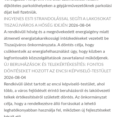
díjköteles parkolóhelyeken a gépjárművezetőknek parkolási
díjat kell fizetniük.
INGYENES ESTI STRANDOLÁSSAL SEGÍTI A LAKOSOKAT
TISZAÚJVÁROS A HŐSÉG IDEJÉN
2026-08-04
A rendkívüli hőség és a megnövekedett energiaigény miatt
átmeneti energiatakarékossági intézkedéseket vezetett be
Tiszaújváros önkormányzata. A döntés célja, hogy
csökkentsék az energiafelhasználást úgy, hogy közben a
legfontosabb közszolgáltatások zavartalanul működjenek.
ÚJ BERUHÁZÁSOK ÉS TELEKÉRTÉKESÍTÉS: FONTOS
DÖNTÉSEKET HOZOTT AZ ENCSI KÉPVISELŐ-TESTÜLET
2026-08-04
Rendkívüli ülést tartott az encsi képviselő-testület, ahol
több, a város fejlődését érintő beruházásról és lakóövezeti
telkek értékesítéséről született döntés. Az önkormányzat
célja, hogy a rendelkezésre álló forrásokat a lehető
leghatékonyabban használja fel, miközben új fejlesztéseket
készít elő.