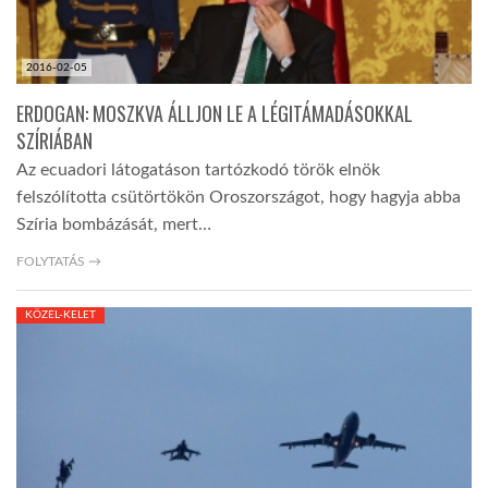
2016-02-05
ERDOGAN: MOSZKVA ÁLLJON LE A LÉGITÁMADÁSOKKAL
SZÍRIÁBAN
Az ecuadori látogatáson tartózkodó török elnök
felszólította csütörtökön Oroszországot, hogy hagyja abba
Szíria bombázását, mert…
FOLYTATÁS →
KÖZEL-KELET