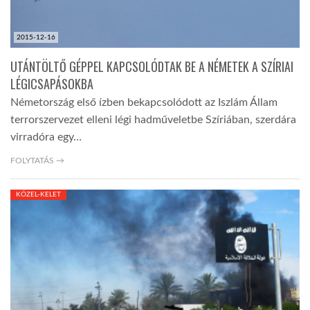
2015-12-16
UTÁNTÖLTŐ GÉPPEL KAPCSOLÓDTAK BE A NÉMETEK A SZÍRIAI
LÉGICSAPÁSOKBA
Németország első ízben bekapcsolódott az Iszlám Állam
terrorszervezet elleni légi hadműveletbe Szíriában, szerdára
virradóra egy…
FOLYTATÁS →
KÖZEL-KELET