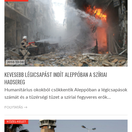
KÖZEL-KELET
AUSZTRÁLIA
A VILÁG ITTHON
2016-10-06
MÉDIA
KEVESEBB LÉGICSAPÁST INDÍT ALEPPÓBAN A SZÍRIAI
HADSEREG
Humanitárius okokból csökkentik Aleppóban a légicsapások
számát és a tüzérségi tüzet a szíriai fegyveres erők…
GLOBOTV BP
FOLYTATÁS →
KÖZEL-KELET
HÍR3D