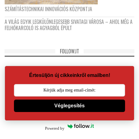
SZÁMÍTÁSTECHNIKAI INNOVÁCIÓS KÖZPONTJA
A VILÁG EGYIK LEGKÜLÖNLEGESEBB SIVATAGI VÁROSA – AHOL MÉG A
FELHŐKARCOLÓ IS AGYAGBÓL ÉPÜLT
FOLLOW.IT
Értesüljön új cikkeinkről emailben!
Véglegesítés
Powered by