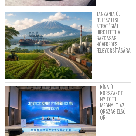
TANZÁNIA ÚJ
FEJLESZTÉSI
STRATÉGIÁT
HIRDETETT A
GAZDASÁGI
NÖVEKEDÉS
FELGYORSÍTÁSÁRA
KÍNA ÚJ
KORSZAKOT
NYITOTT:
MEGNYÍLT AZ
ORSZÁG ELSŐ
ŰR-