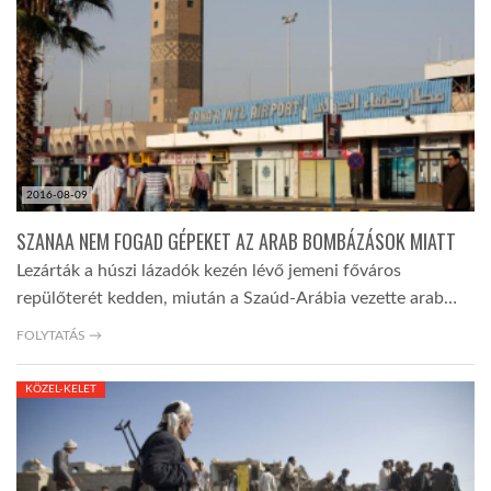
TROPICALMAGAZIN
GLOBOTV
AFRIKA TUDÁSTÁR
2016-08-09
SZANAA NEM FOGAD GÉPEKET AZ ARAB BOMBÁZÁSOK MIATT
A NAP SZÉPE
Lezárták a húszi lázadók kezén lévő jemeni főváros
repülőterét kedden, miután a Szaúd-Arábia vezette arab…
LINKTR.EE
FOLYTATÁS →
KÖZEL-KELET
GLOBOZSARU
DOBRAVERO.HU