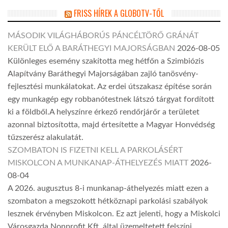
FRISS HÍREK A GLOBOTV-TŐL
MÁSODIK VILÁGHÁBORÚS PÁNCÉLTÖRŐ GRÁNÁT
KERÜLT ELŐ A BARÁTHEGYI MAJORSÁGBAN
2026-08-05
Különleges esemény szakította meg hétfőn a Szimbiózis
Alapítvány Baráthegyi Majorságában zajló tanösvény-
fejlesztési munkálatokat. Az erdei útszakasz építése során
egy munkagép egy robbanótestnek látszó tárgyat fordított
ki a földből.A helyszínre érkező rendőrjárőr a területet
azonnal biztosította, majd értesítette a Magyar Honvédség
tűzszerész alakulatát.
SZOMBATON IS FIZETNI KELL A PARKOLÁSÉRT
MISKOLCON A MUNKANAP-ÁTHELYEZÉS MIATT
2026-
08-04
A 2026. augusztus 8-i munkanap-áthelyezés miatt ezen a
szombaton a megszokott hétköznapi parkolási szabályok
lesznek érvényben Miskolcon. Ez azt jelenti, hogy a Miskolci
Városgazda Nonprofit Kft. által üzemeltetett felszíni