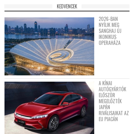
KEDVENCEK
2026-BAN
NYÍLIK MEG
SANGHAJ ÚJ
IKONIKUS
OPERAHÁZA
A KÍNAI
AUTÓGYÁRTÓK
ELŐSZÖR
MEGELŐZTÉK
JAPÁN
RIVÁLISAIKAT AZ
EU PIACÁN