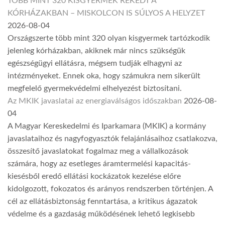
TÖBB MINT 320 KISGYERMEK REKEDT A
KÓRHÁZAKBAN – MISKOLCON IS SÚLYOS A HELYZET
2026-08-04
Országszerte több mint 320 olyan kisgyermek tartózkodik
jelenleg kórházakban, akiknek már nincs szükségük
egészségügyi ellátásra, mégsem tudják elhagyni az
intézményeket. Ennek oka, hogy számukra nem sikerült
megfelelő gyermekvédelmi elhelyezést biztosítani.
Az MKIK javaslatai az energiaválságos időszakban
2026-08-
04
A Magyar Kereskedelmi és Iparkamara (MKIK) a kormány
javaslataihoz és nagyfogyasztók felajánlásaihoz csatlakozva,
összesítő javaslatokat fogalmaz meg a vállalkozások
számára, hogy az esetleges áramtermelési kapacitás-
kiesésből eredő ellátási kockázatok kezelése előre
kidolgozott, fokozatos és arányos rendszerben történjen. A
cél az ellátásbiztonság fenntartása, a kritikus ágazatok
védelme és a gazdaság működésének lehető legkisebb