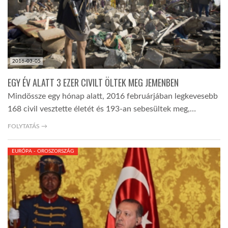
LATIMO.HU
GLOBOBOOK
2016-03-05
EGY ÉV ALATT 3 EZER CIVILT ÖLTEK MEG JEMENBEN
Mindössze egy hónap alatt, 2016 februárjában legkevesebb
168 civil vesztette életét és 193-an sebesültek meg,…
FOLYTATÁS →
EURÓPA - OROSZORSZÁG