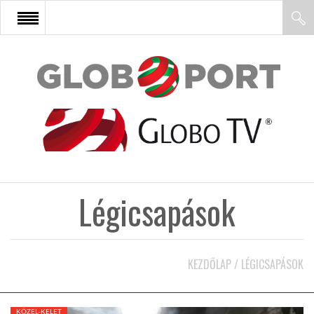
FŐOLDAL
AFRIKA
EURÓPA
Légicsapások
ÁZSIA
ÉSZAK-AMERIKA
KEZDŐLAP
/
LÉGICSAPÁSOK
LATIN-AMERIKA
KÖZEL-KELET