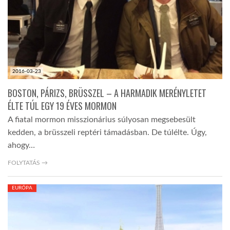
2016-03-23
BOSTON, PÁRIZS, BRÜSSZEL – A HARMADIK MERÉNYLETET
ÉLTE TÚL EGY 19 ÉVES MORMON
A fiatal mormon misszionárius súlyosan megsebesült
kedden, a brüsszeli reptéri támadásban. De túlélte. Úgy,
ahogy…
FOLYTATÁS →
EURÓPA