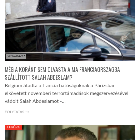
2016-04-27
MÉG A KORÁNT SEM OLVASTA A MA FRANCIAORSZÁGBA
SZÁLLÍTOTT SALAH ABDESLAM?
Belgium átadta a francia hatóságoknak a Párizsban
elkövetett novemberi terrortámadások megszervezésével
vádolt Salah Abdeslamot -…
FOLYTATÁS →
EURÓPA