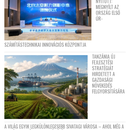
NYITOTT:
MEGNYÍLT AZ
ORSZÁG ELSŐ
ŰR-
SZÁMÍTÁSTECHNIKAI INNOVÁCIÓS KÖZPONTJA
TANZÁNIA ÚJ
FEJLESZTÉSI
STRATÉGIÁT
HIRDETETT A
GAZDASÁGI
NÖVEKEDÉS
FELGYORSÍTÁSÁRA
A VILÁG EGYIK LEGKÜLÖNLEGESEBB SIVATAGI VÁROSA – AHOL MÉG A