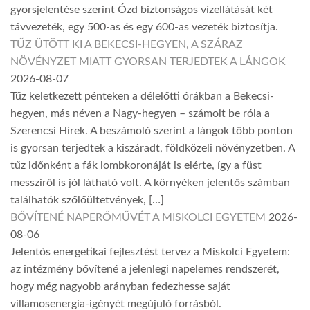
gyorsjelentése szerint Ózd biztonságos vízellátását két
távvezeték, egy 500-as és egy 600-as vezeték biztosítja.
TŰZ ÜTÖTT KI A BEKECSI-HEGYEN, A SZÁRAZ
NÖVÉNYZET MIATT GYORSAN TERJEDTEK A LÁNGOK
2026-08-07
Tűz keletkezett pénteken a délelőtti órákban a Bekecsi-
hegyen, más néven a Nagy-hegyen – számolt be róla a
Szerencsi Hírek. A beszámoló szerint a lángok több ponton
is gyorsan terjedtek a kiszáradt, földközeli növényzetben. A
tűz időnként a fák lombkoronáját is elérte, így a füst
messziről is jól látható volt. A környéken jelentős számban
találhatók szőlőültetvények, […]
BŐVÍTENÉ NAPERŐMŰVÉT A MISKOLCI EGYETEM
2026-
08-06
Jelentős energetikai fejlesztést tervez a Miskolci Egyetem:
az intézmény bővítené a jelenlegi napelemes rendszerét,
hogy még nagyobb arányban fedezhesse saját
villamosenergia-igényét megújuló forrásból.