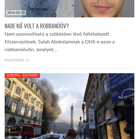
2016-02-13
NADE KIÉ VOLT A ROBBANÓÖV?
Nem azonosítható a szökésben lévő feltételezett
főszervezőnek, Salah Abdeslamnak a DNS-e azon a
robbanóövön, amelyet…
FOLYTATÁS →
EURÓPA - ÉLETMÓD