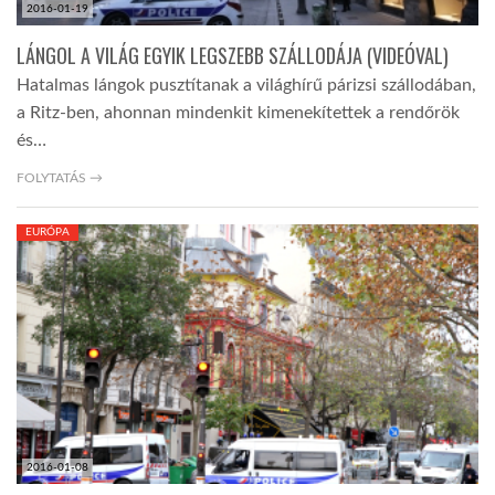
2016-01-19
LÁNGOL A VILÁG EGYIK LEGSZEBB SZÁLLODÁJA (VIDEÓVAL)
Hatalmas lángok pusztítanak a világhírű párizsi szállodában,
a Ritz-ben, ahonnan mindenkit kimenekítettek a rendőrök
és…
FOLYTATÁS →
EURÓPA
2016-01-08