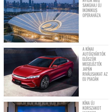
NYÍLIK MEG
SANGHAJ ÚJ
IKONIKUS
OPERAHÁZA
A KÍNAI
AUTÓGYÁRTÓK
ELŐSZÖR
MEGELŐZTÉK
JAPÁN
RIVÁLISAIKAT AZ
EU PIACÁN
KÍNA ÚJ
KORSZAKOT