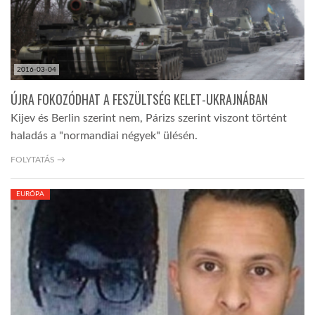
2016-03-04
ÚJRA FOKOZÓDHAT A FESZÜLTSÉG KELET-UKRAJNÁBAN
Kijev és Berlin szerint nem, Párizs szerint viszont történt
haladás a "normandiai négyek" ülésén.
FOLYTATÁS →
EURÓPA