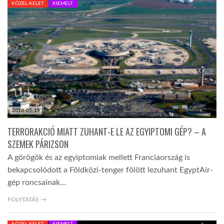
KÖZEL-KELET
KIEMELT
TROPICALMAGAZIN
GLOBOTV
AFRIKA TUDÁSTÁR
2016-05-19
A NAP SZÉPE
TERRORAKCIÓ MIATT ZUHANT-E LE AZ EGYIPTOMI GÉP? – A
SZEMEK PÁRIZSON
LINKTR.EE
A görögök és az egyiptomiak mellett Franciaország is
bekapcsolódott a Földközi-tenger fölött lezuhant EgyptAir-
GLOBOZSARU
gép roncsainak…
FOLYTATÁS →
DOBRAVERO.HU
KÖZEL-KELET
KIEMELT