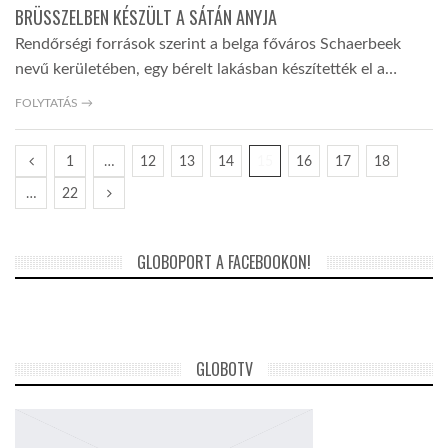
BRÜSSZELBEN KÉSZÜLT A SÁTÁN ANYJA
Rendőrségi források szerint a belga főváros Schaerbeek
nevű kerületében, egy bérelt lakásban készítették el a…
FOLYTATÁS →
1
…
12
13
14
15
16
17
18
…
22
GLOBOPORT A FACEBOOKON!
GLOBOTV