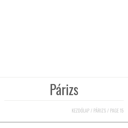
KÖZEL-KELET
AUSZTRÁLIA
A VILÁG ITTHON
MÉDIA
Párizs
GLOBOTV BP
KEZDŐLAP
/
PÁRIZS
/
PAGE 15
HÍR3D