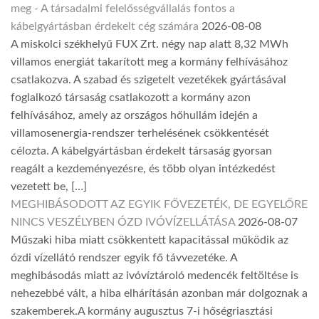
meg - A társadalmi felelősségvállalás fontos a
kábelgyártásban érdekelt cég számára
2026-08-08
A miskolci székhelyű FUX Zrt. négy nap alatt 8,32 MWh
villamos energiát takarított meg a kormány felhívásához
csatlakozva. A szabad és szigetelt vezetékek gyártásával
foglalkozó társaság csatlakozott a kormány azon
felhívásához, amely az országos hőhullám idején a
villamosenergia-rendszer terhelésének csökkentését
célozta. A kábelgyártásban érdekelt társaság gyorsan
reagált a kezdeményezésre, és több olyan intézkedést
vezetett be, […]
MEGHIBÁSODOTT AZ EGYIK FŐVEZETÉK, DE EGYELŐRE
NINCS VESZÉLYBEN ÓZD IVÓVÍZELLÁTÁSA
2026-08-07
Műszaki hiba miatt csökkentett kapacitással működik az
ózdi vízellátó rendszer egyik fő távvezetéke. A
meghibásodás miatt az ivóvíztároló medencék feltöltése is
nehezebbé vált, a hiba elhárításán azonban már dolgoznak a
szakemberek.A kormány augusztus 7-i hőségriasztási