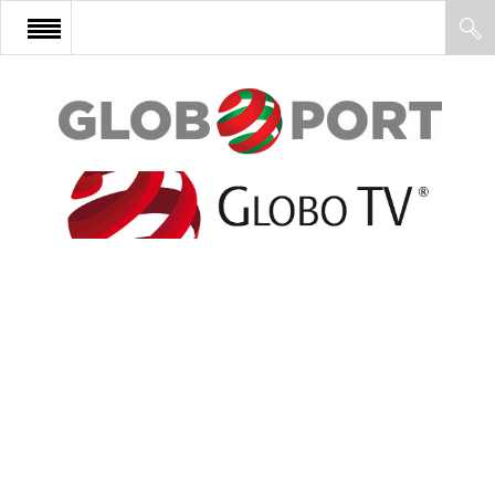
FŐOLDAL
AFRIKA
EURÓPA
ÁZSIA
ÉSZAK-AMERIKA
LATIN-AMERIKA