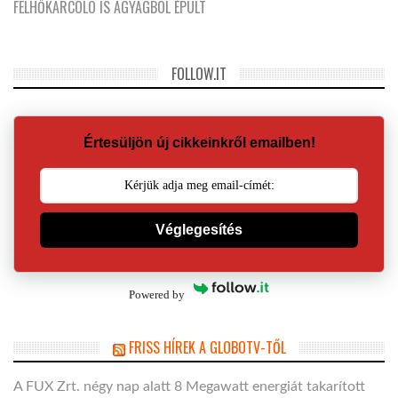
FELHŐKARCOLÓ IS AGYAGBÓL ÉPÜLT
FOLLOW.IT
Értesüljön új cikkeinkről emailben!
Véglegesítés
Powered by
FRISS HÍREK A GLOBOTV-TŐL
A FUX Zrt. négy nap alatt 8 Megawatt energiát takarított