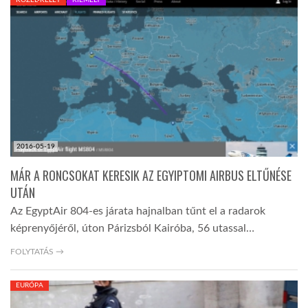
LATIMO.HU
GLOBOBOOK
2016-05-19
MÁR A RONCSOKAT KERESIK AZ EGYIPTOMI AIRBUS ELTŰNÉSE
UTÁN
Az EgyptAir 804-es járata hajnalban tűnt el a radarok
képrenyőjéről, úton Párizsból Kairóba, 56 utassal…
FOLYTATÁS →
EURÓPA