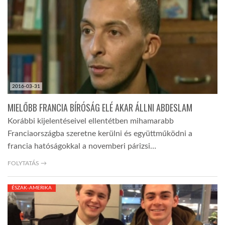
2016-03-31
MIELŐBB FRANCIA BÍRÓSÁG ELÉ AKAR ÁLLNI ABDESLAM
Korábbi kijelentéseivel ellentétben mihamarabb
Franciaországba szeretne kerülni és együttműködni a
francia hatóságokkal a novemberi párizsi…
FOLYTATÁS →
ÉSZAK-AMERIKA