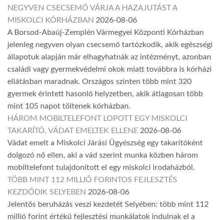
NEGYVEN CSECSEMŐ VÁRJA A HAZAJUTÁST A
MISKOLCI KÓRHÁZBAN
2026-08-06
A Borsod-Abaúj-Zemplén Vármegyei Központi Kórházban
jelenleg negyven olyan csecsemő tartózkodik, akik egészségi
állapotuk alapján már elhagyhatnák az intézményt, azonban
családi vagy gyermekvédelmi okok miatt továbbra is kórházi
ellátásban maradnak. Országos szinten több mint 320
gyermek érintett hasonló helyzetben, akik átlagosan több
mint 105 napot töltenek kórházban.
HÁROM MOBILTELEFONT LOPOTT EGY MISKOLCI
TAKARÍTÓ, VÁDAT EMELTEK ELLENE
2026-08-06
Vádat emelt a Miskolci Járási Ügyészség egy takarítóként
dolgozó nő ellen, aki a vád szerint munka közben három
mobiltelefont tulajdonított el egy miskolci irodaházból.
TÖBB MINT 112 MILLIÓ FORINTOS FEJLESZTÉS
KEZDŐDIK SELYEBEN
2026-08-06
Jelentős beruházás veszi kezdetét Selyében: több mint 112
millió forint értékű fejlesztési munkálatok indulnak el a