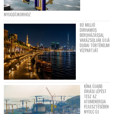
NYUGDÍJKORHOZ
80 MILLIÓ
DIRHAMOS
BERUHÁZÁSSAL
VARÁZSOLJÁK ÚJJÁ
DUBAI TÖRTÉNELMI
VÍZPARTJÁT
KÍNA ÚJABB
ÓRIÁSI LÉPÉST
TESZ AZ
ATOMENERGIA
FEJLESZTÉSÉBEN:
NYOLC ÚJ