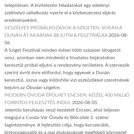
településen. A kivitelezési feladatokat egy edelényi
székhelyű vállalkozás nyerte el a közbeszerzési eljárás
eredményeként.
VESZÉLYES PRÓBÁLKOZÁSOK A SZIGETEN: SOKAN A
DUNÁN ÁT AKARNAK BEJUTNI A FESZTIVÁLRA
2026-08-
06
A Sziget Fesztivál minden évben több százezer látogatót
vonz, azonban nem mindenki a hivatalos bejáratokon
keresztül próbál eljutni a rendezvény területére. A szervezők
szerint évről évre előfordul, hogy egyesek a Dunán
keresztül, úszva vagy különféle vízi eszközökkel szeretnének
bejutni az Óbudai-szigetre.
MODERN ÓVODA ÉPÜLHET ENCSEN: KÖZEL 400 MILLIÓ
FORINTOS FEJLESZTÉS INDUL
2026-08-05
Jelentős beruházás veszi kezdetét Encsen, ahol teljesen
megújul a Csoda-Vár Óvoda és Bölcsőde 2. számú
tagintézménye. A fejlesztés célja, hogy korszerűbb,
biztonságosabb és a mai elvárásoknak megfelelő környezet