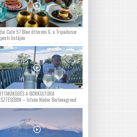
dai Cafe 57 Blue étterem 6. a Tripadvisor
pesti listáján
ÜTTMŰKÖDÉS A BORKULTÚRA
ESZTÉSÉBEN – István Nádor Borlovagrend