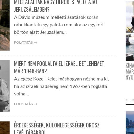
MEGTALÁLTÁK NAGY HERÓDES PALOTÁJÁT
JERUZSÁLEMBEN?
A Dávid múzeum melletti ásatások során
rábukkantak egy palota romjaira az egykori
börtön alatt Jeruzsálem…
FOLYTATÁS →
MIÉRT NEM FOGLALTA EL IZRAEL BETLEHEMET
KÍN
MÁR 1948-BAN?
MÁR
NYU
Az egész Közel-Kelet máshogyan nézne ma ki,
ha az izraeli hadsereg nem 1967-ben foglalta
volna…
FOLYTATÁS →
ÉRDEKESSÉGEK, KÜLÖNLEGESSÉGEK OROSZ
LEVÉLTÁRAKBÓL