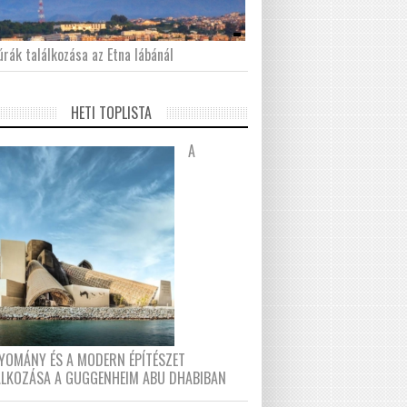
́rák találkozása az Etna lábánál
HETI TOPLISTA
A
YOMÁNY ÉS A MODERN ÉPÍTÉSZET
ÁLKOZÁSA A GUGGENHEIM ABU DHABIBAN