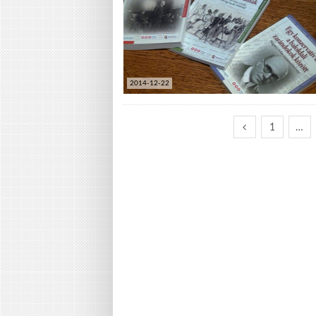
2014-12-22
1
…