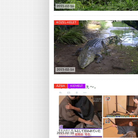
2015-02-16
KÖZEL-KELET
2015-02-16
ÁZSIA
KIEMELT
2015-02-10