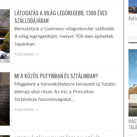
LÁTOGATÁS A VILÁG LEGÖREGEBB, 1300 ÉVES
Kultu
SZÁLLODÁJÁBAN
Bemutatjuk a Guinness-világrekorder szállodát.
A világ legrégebbijét, melyet 705-ben építettek
Japánban.
FOLYTATÁS →
MI A KÖZÖS PUTYINBAN ÉS SZTÁLINBAN?
Megjelent a háromkötetesre tervezett új Sztálin
életrajz első része. Az író, a Princeton
történésze hasonlóságokat…
FOLYTATÁS →
HAG
TAL