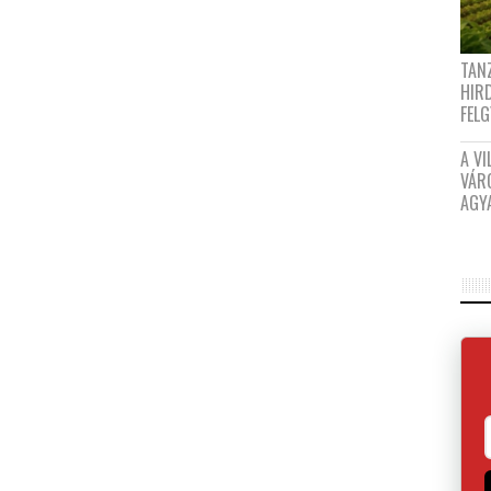
TANZ
HIR
FEL
A VI
VÁR
AGY