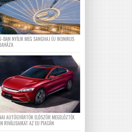
6-BAN NYÍLIK MEG SANGHAJ ÚJ IKONIKUS
RAHÁZA
ÍNAI AUTÓGYÁRTÓK ELŐSZÖR MEGELŐZTÉK
N RIVÁLISAIKAT AZ EU PIACÁN