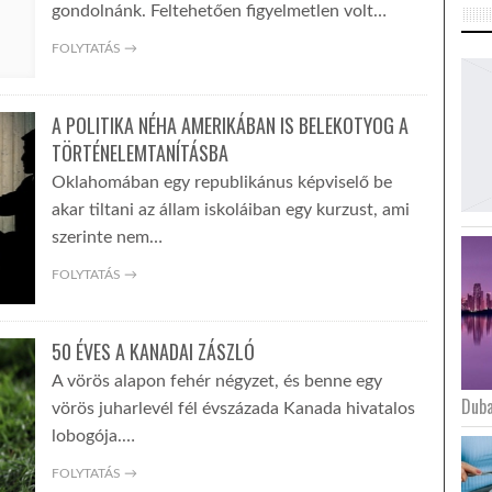
gondolnánk. Feltehetően figyelmetlen volt…
FOLYTATÁS →
A POLITIKA NÉHA AMERIKÁBAN IS BELEKOTYOG A
TÖRTÉNELEMTANÍTÁSBA
Oklahomában egy republikánus képviselő be
akar tiltani az állam iskoláiban egy kurzust, ami
szerinte nem…
FOLYTATÁS →
50 ÉVES A KANADAI ZÁSZLÓ
A vörös alapon fehér négyzet, és benne egy
Duba
vörös juharlevél fél évszázada Kanada hivatalos
lobogója.…
FOLYTATÁS →