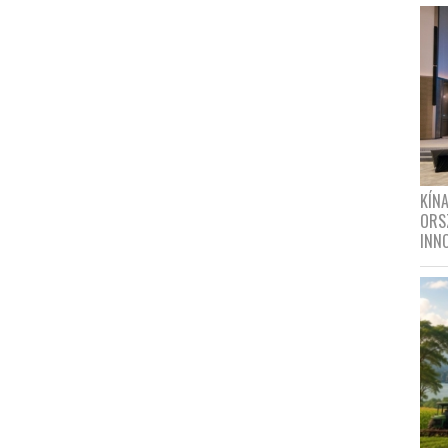
KÍN
ORS
INN