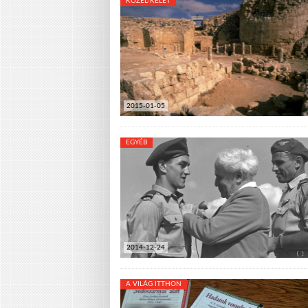
KÖZEL-KELET
2015-01-05
EGYÉB
2014-12-24
A VILÁG ITTHON