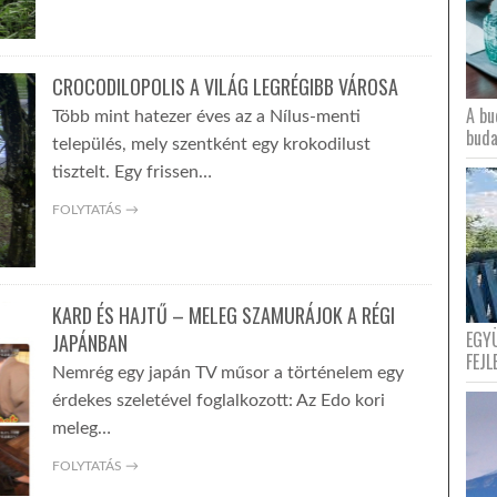
CROCODILOPOLIS A VILÁG LEGRÉGIBB VÁROSA
A bu
Több mint hatezer éves az a Nílus-menti
buda
település, mely szentként egy krokodilust
tisztelt. Egy frissen…
FOLYTATÁS →
KARD ÉS HAJTŰ – MELEG SZAMURÁJOK A RÉGI
EGY
JAPÁNBAN
FEJL
Nemrég egy japán TV műsor a történelem egy
érdekes szeletével foglalkozott: Az Edo kori
meleg…
FOLYTATÁS →