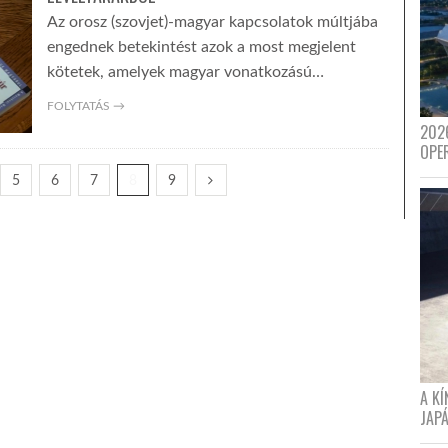
Az orosz (szovjet)-magyar kapcsolatok múltjába
engednek betekintést azok a most megjelent
kötetek, amelyek magyar vonatkozású…
FOLYTATÁS →
202
OPE
5
6
7
8
9
A K
JAPÁ