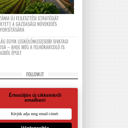
ÁNIA ÚJ FEJLESZTÉSI STRATÉGIÁT
DETETT A GAZDASÁGI NÖVEKEDÉS
GYORSÍTÁSÁRA
LÁG EGYIK LEGKÜLÖNLEGESEBB SIVATAGI
OSA – AHOL MÉG A FELHŐKARCOLÓ IS
AGBÓL ÉPÜLT
FOLLOW.IT
Értesüljön új cikkeinkről
emailben!