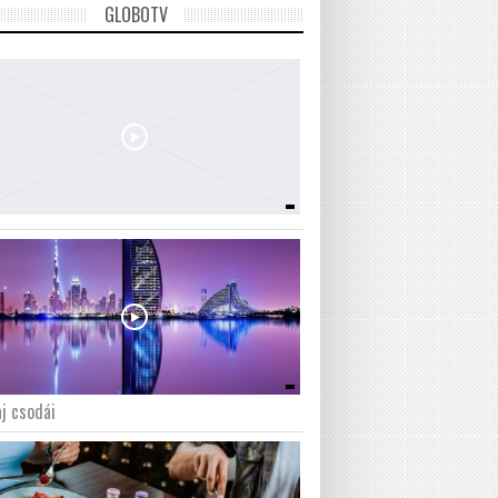
GLOBOTV
j csodái