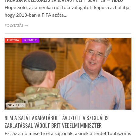
Hope Solo, az amerikai női foci válogatott kapusa azt állítja,
hogy 2013-ban a FIFA azóta…
FOLYTATÁS →
EURÓPA
KIEMELT
2017-11-02
NEM A SAJÁT AKARATÁBÓL TÁVOZOTT A SZEXUÁLIS
ZAKLATÁSSAL VÁDOLT BRIT VÉDELMI MINISZTER
Ezt az a nő mesélte el a sajtónak, akinek a térdét többször is