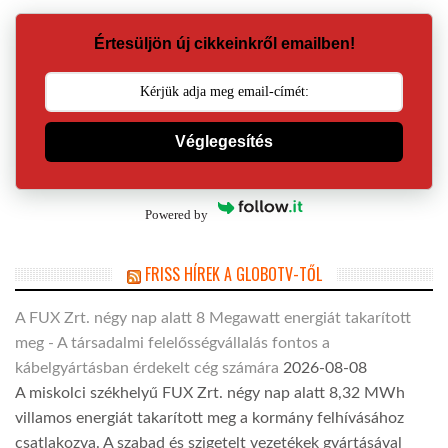
Értesüljön új cikkeinkről emailben!
Véglegesítés
Powered by
FRISS HÍREK A GLOBOTV-TŐL
A FUX Zrt. négy nap alatt 8 Megawatt energiát takarított
meg - A társadalmi felelősségvállalás fontos a
kábelgyártásban érdekelt cég számára
2026-08-08
A miskolci székhelyű FUX Zrt. négy nap alatt 8,32 MWh
villamos energiát takarított meg a kormány felhívásához
csatlakozva. A szabad és szigetelt vezetékek gyártásával