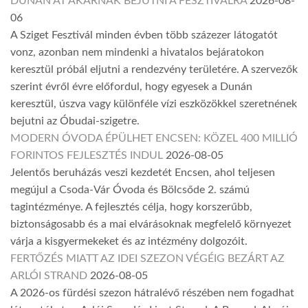
DUNÁN ÁT AKARNAK BEJUTNI A FESZTIVÁLRA
2026-08-
06
A Sziget Fesztivál minden évben több százezer látogatót
vonz, azonban nem mindenki a hivatalos bejáratokon
keresztül próbál eljutni a rendezvény területére. A szervezők
szerint évről évre előfordul, hogy egyesek a Dunán
keresztül, úszva vagy különféle vízi eszközökkel szeretnének
bejutni az Óbudai-szigetre.
MODERN ÓVODA ÉPÜLHET ENCSEN: KÖZEL 400 MILLIÓ
FORINTOS FEJLESZTÉS INDUL
2026-08-05
Jelentős beruházás veszi kezdetét Encsen, ahol teljesen
megújul a Csoda-Vár Óvoda és Bölcsőde 2. számú
tagintézménye. A fejlesztés célja, hogy korszerűbb,
biztonságosabb és a mai elvárásoknak megfelelő környezet
várja a kisgyermekeket és az intézmény dolgozóit.
FERTŐZÉS MIATT AZ IDEI SZEZON VÉGÉIG BEZÁRT AZ
ARLÓI STRAND
2026-08-05
A 2026-os fürdési szezon hátralévő részében nem fogadhat