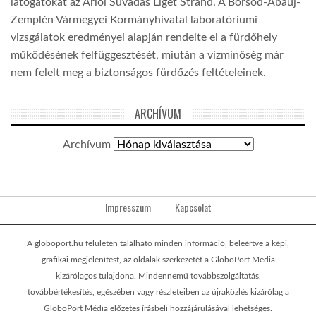
látogatókat az Arlói Suvadás Liget Strand. A Borsod-Abaúj-
Zemplén Vármegyei Kormányhivatal laboratóriumi
vizsgálatok eredményei alapján rendelte el a fürdőhely
működésének felfüggesztését, miután a vízminőség már
nem felelt meg a biztonságos fürdőzés feltételeinek.
ARCHÍVUM
Archívum
Impresszum
Kapcsolat
A globoport.hu felületén található minden információ, beleértve a képi,
grafikai megjelenítést, az oldalak szerkezetét a GloboPort Média
kizárólagos tulajdona. Mindennemű továbbszolgáltatás,
továbbértékesítés, egészében vagy részleteiben az újraközlés kizárólag a
GloboPort Média előzetes írásbeli hozzájárulásával lehetséges.