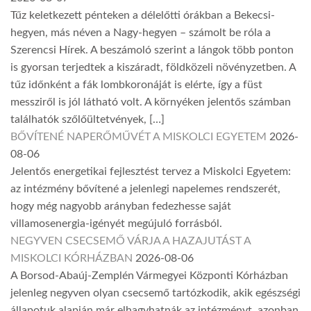
Tűz keletkezett pénteken a délelőtti órákban a Bekecsi-
hegyen, más néven a Nagy-hegyen – számolt be róla a
Szerencsi Hírek. A beszámoló szerint a lángok több ponton
is gyorsan terjedtek a kiszáradt, földközeli növényzetben. A
tűz időnként a fák lombkoronáját is elérte, így a füst
messziről is jól látható volt. A környéken jelentős számban
találhatók szőlőültetvények, […]
BŐVÍTENÉ NAPERŐMŰVÉT A MISKOLCI EGYETEM
2026-
08-06
Jelentős energetikai fejlesztést tervez a Miskolci Egyetem:
az intézmény bővítené a jelenlegi napelemes rendszerét,
hogy még nagyobb arányban fedezhesse saját
villamosenergia-igényét megújuló forrásból.
NEGYVEN CSECSEMŐ VÁRJA A HAZAJUTÁST A
MISKOLCI KÓRHÁZBAN
2026-08-06
A Borsod-Abaúj-Zemplén Vármegyei Központi Kórházban
jelenleg negyven olyan csecsemő tartózkodik, akik egészségi
állapotuk alapján már elhagyhatnák az intézményt, azonban