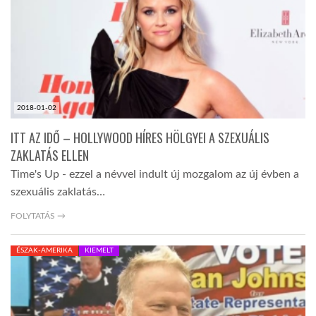
TROPICALMAGAZIN
GLOBOTV
2018-01-02
AFRIKA TUDÁSTÁR
ITT AZ IDŐ – HOLLYWOOD HÍRES HÖLGYEI A SZEXUÁLIS
ZAKLATÁS ELLEN
A NAP SZÉPE
Time's Up - ezzel a névvel indult új mozgalom az új évben a
szexuális zaklatás…
LINKTR.EE
FOLYTATÁS →
ÉSZAK-AMERIKA
KIEMELT
GLOBOZSARU
DOBRAVERO.HU