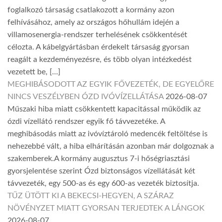
foglalkozó társaság csatlakozott a kormány azon
felhívásához, amely az országos hőhullám idején a
villamosenergia-rendszer terhelésének csökkentését
célozta. A kábelgyártásban érdekelt társaság gyorsan
reagált a kezdeményezésre, és több olyan intézkedést
vezetett be, […]
MEGHIBÁSODOTT AZ EGYIK FŐVEZETÉK, DE EGYELŐRE
NINCS VESZÉLYBEN ÓZD IVÓVÍZELLÁTÁSA
2026-08-07
Műszaki hiba miatt csökkentett kapacitással működik az
ózdi vízellátó rendszer egyik fő távvezetéke. A
meghibásodás miatt az ivóvíztároló medencék feltöltése is
nehezebbé vált, a hiba elhárításán azonban már dolgoznak a
szakemberek.A kormány augusztus 7-i hőségriasztási
gyorsjelentése szerint Ózd biztonságos vízellátását két
távvezeték, egy 500-as és egy 600-as vezeték biztosítja.
TŰZ ÜTÖTT KI A BEKECSI-HEGYEN, A SZÁRAZ
NÖVÉNYZET MIATT GYORSAN TERJEDTEK A LÁNGOK
2026-08-07