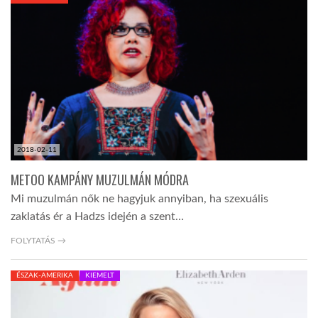
KÖZEL-KELET
AUSZTRÁLIA
A VILÁG ITTHON
2018-02-11
MÉDIA
METOO KAMPÁNY MUZULMÁN MÓDRA
Mi muzulmán nők ne hagyjuk annyiban, ha szexuális
zaklatás ér a Hadzs idején a szent…
FOLYTATÁS →
GLOBOTV BP
ÉSZAK-AMERIKA
KIEMELT
HÍR3D