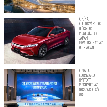
A KÍNAI
AUTÓGYÁRTÓK
ELŐSZÖR
MEGELŐZTÉK
JAPÁN
RIVÁLISAIKAT AZ
EU PIACÁN
KÍNA ÚJ
KORSZAKOT
NYITOTT:
MEGNYÍLT AZ
ORSZÁG ELSŐ
ŰR-