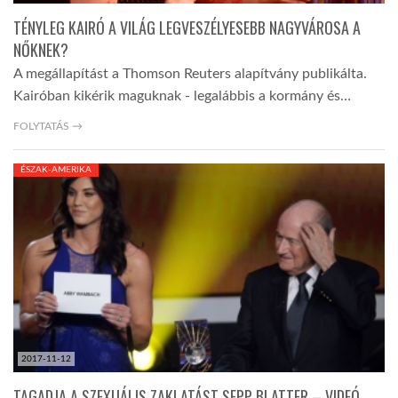
TÉNYLEG KAIRÓ A VILÁG LEGVESZÉLYESEBB NAGYVÁROSA A
NŐKNEK?
A megállapítást a Thomson Reuters alapítvány publikálta.
Kairóban kikérik maguknak - legalábbis a kormány és…
FOLYTATÁS →
ÉSZAK-AMERIKA
2017-11-12
TAGADJA A SZEXUÁLIS ZAKLATÁST SEPP BLATTER – VIDEÓ