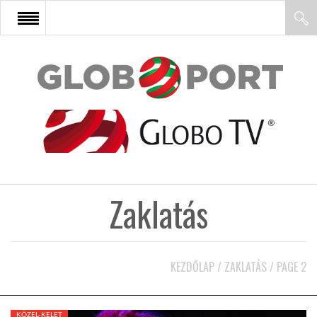
FŐOLDAL
AFRIKA
EURÓPA
Zaklatás
ÁZSIA
ÉSZAK-AMERIKA
KEZDŐLAP
/
ZAKLATÁS
/
PAGE 2
LATIN-AMERIKA
KÖZEL-KELET