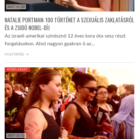
2017-11-22
NATALIE PORTMAN: 100 TÖRTÉNET A SZEXUÁLIS ZAKLATÁSRÓL
ÉS A ZSIDÓ NOBEL-DÍJ
Az izraeli-amerikai színésznő 12 éves kora óta vesz részt
forgatásokon. Ahol nagyon gyakran ő az…
FOLYTATÁS →
KÖZEL-KELET
2017-11-12