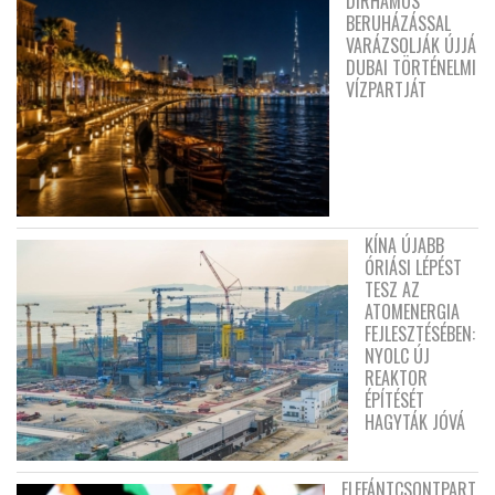
DIRHAMOS
BERUHÁZÁSSAL
VARÁZSOLJÁK ÚJJÁ
DUBAI TÖRTÉNELMI
VÍZPARTJÁT
KÍNA ÚJABB
ÓRIÁSI LÉPÉST
TESZ AZ
ATOMENERGIA
FEJLESZTÉSÉBEN:
NYOLC ÚJ
REAKTOR
ÉPÍTÉSÉT
HAGYTÁK JÓVÁ
ELEFÁNTCSONTPART