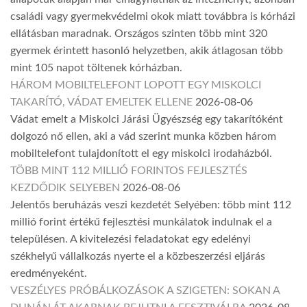
családi vagy gyermekvédelmi okok miatt továbbra is kórházi
ellátásban maradnak. Országos szinten több mint 320
gyermek érintett hasonló helyzetben, akik átlagosan több
mint 105 napot töltenek kórházban.
HÁROM MOBILTELEFONT LOPOTT EGY MISKOLCI
TAKARÍTÓ, VÁDAT EMELTEK ELLENE
2026-08-06
Vádat emelt a Miskolci Járási Ügyészség egy takarítóként
dolgozó nő ellen, aki a vád szerint munka közben három
mobiltelefont tulajdonított el egy miskolci irodaházból.
TÖBB MINT 112 MILLIÓ FORINTOS FEJLESZTÉS
KEZDŐDIK SELYEBEN
2026-08-06
Jelentős beruházás veszi kezdetét Selyében: több mint 112
millió forint értékű fejlesztési munkálatok indulnak el a
településen. A kivitelezési feladatokat egy edelényi
székhelyű vállalkozás nyerte el a közbeszerzési eljárás
eredményeként.
VESZÉLYES PRÓBÁLKOZÁSOK A SZIGETEN: SOKAN A