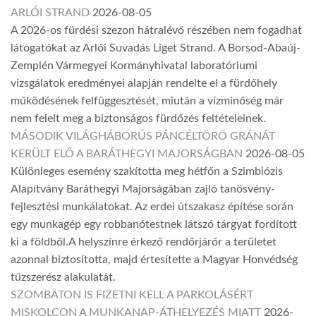
ARLÓI STRAND
2026-08-05
A 2026-os fürdési szezon hátralévő részében nem fogadhat
látogatókat az Arlói Suvadás Liget Strand. A Borsod-Abaúj-
Zemplén Vármegyei Kormányhivatal laboratóriumi
vizsgálatok eredményei alapján rendelte el a fürdőhely
működésének felfüggesztését, miután a vízminőség már
nem felelt meg a biztonságos fürdőzés feltételeinek.
MÁSODIK VILÁGHÁBORÚS PÁNCÉLTÖRŐ GRÁNÁT
KERÜLT ELŐ A BARÁTHEGYI MAJORSÁGBAN
2026-08-05
Különleges esemény szakította meg hétfőn a Szimbiózis
Alapítvány Baráthegyi Majorságában zajló tanösvény-
fejlesztési munkálatokat. Az erdei útszakasz építése során
egy munkagép egy robbanótestnek látszó tárgyat fordított
ki a földből.A helyszínre érkező rendőrjárőr a területet
azonnal biztosította, majd értesítette a Magyar Honvédség
tűzszerész alakulatát.
SZOMBATON IS FIZETNI KELL A PARKOLÁSÉRT
MISKOLCON A MUNKANAP-ÁTHELYEZÉS MIATT
2026-