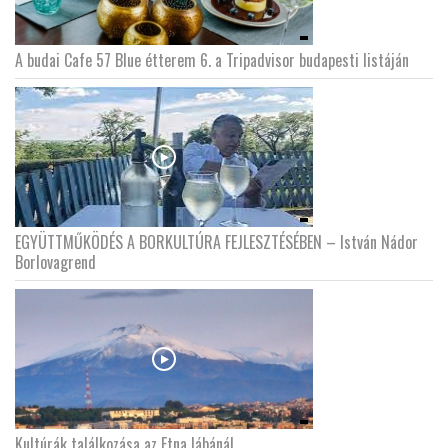
A budai Cafe 57 Blue étterem 6. a Tripadvisor budapesti listáján
EGYÜTTMŰKÖDÉS A BORKULTÚRA FEJLESZTÉSÉBEN – István Nádor
Borlovagrend
Kultúrák találkozása az Etna lábánál