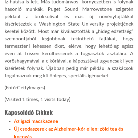
íz-hatása is lett. Más tudományos környezetben is folynak
hasonló munkák. Puget Sound Marrowstone szigetén
LATIMO.HU
például a brokkolival és más új növényfajtákkal
kísérleteztek a Washington State University projektjének
keretei között. Most már kiválasztották a „hideg edzettség”
GLOBOBOOK
szempontjából legjobbnak tekinthető fajtákat, hogy
termeszteni lehessen őket, elérve, hogy lehetőleg egész
éven át frissen kerülhessenek a fogyasztók asztalára. A
vöröshagymával, a cikóriával, a káposztával ugyancsak ilyen
kísérletek folynak. Újabban pedig már például a szakácsok
fogalmaznak meg különleges, speciális igényeket.
(Fotó:GettyImages)
(Visited 1 times, 1 visits today)
Kapcsolódó Cikkek
Az igazi macskazene
Új csodaszerek az Alzheimer-kór ellen: zöld tea és
kocogás