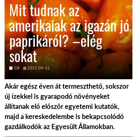
Mit tudnak az
KÖZEL-KELET
amerikaiak az igazán jó
paprikáról? –elég
AUSZTRÁLIA
sokat
A VILÁG ITTHON
GR
2015-04-15
MÉDIA
Akár egész éven át termeszthető, sokszor
új ízekkel is gyarapodó növényeket
állítanak elő először egyetemi kutatók,
GLOBOTV BP
majd a kereskedelembe is bekapcsolódó
gazdálkodók az Egyesült Államokban.
HÍR3D