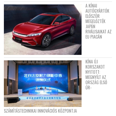
A KÍNAI
AUTÓGYÁRTÓK
ELŐSZÖR
MEGELŐZTÉK
JAPÁN
RIVÁLISAIKAT AZ
EU PIACÁN
KÍNA ÚJ
KORSZAKOT
NYITOTT:
MEGNYÍLT AZ
ORSZÁG ELSŐ
ŰR-
SZÁMÍTÁSTECHNIKAI INNOVÁCIÓS KÖZPONTJA