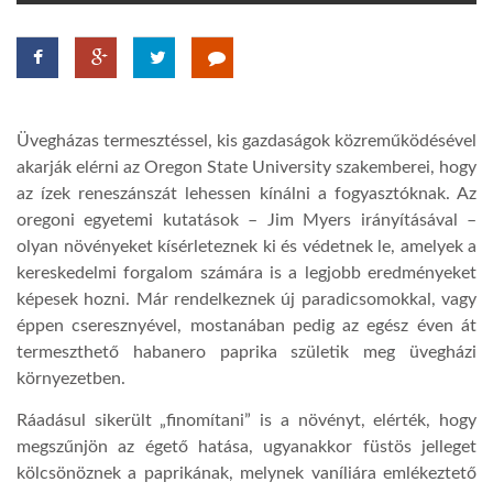
TROPICALMAGAZIN
GLOBOTV
Üvegházas termesztéssel, kis gazdaságok közreműködésével
akarják elérni az Oregon State University szakemberei, hogy
AFRIKA TUDÁSTÁR
az ízek reneszánszát lehessen kínálni a fogyasztóknak. Az
oregoni egyetemi kutatások – Jim Myers irányításával –
olyan növényeket kísérleteznek ki és védetnek le, amelyek a
A NAP SZÉPE
kereskedelmi forgalom számára is a legjobb eredményeket
képesek hozni. Már rendelkeznek új paradicsomokkal, vagy
éppen cseresznyével, mostanában pedig az egész éven át
LINKTR.EE
termeszthető habanero paprika születik meg üvegházi
környezetben.
GLOBOZSARU
Ráadásul sikerült „finomítani” is a növényt, elérték, hogy
megszűnjön az égető hatása, ugyanakkor füstös jelleget
DOBRAVERO.HU
kölcsönöznek a paprikának, melynek vaníliára emlékeztető