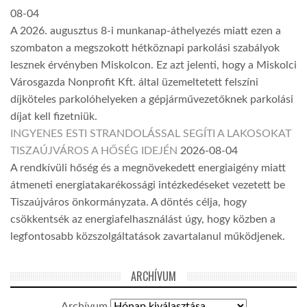
08-04
A 2026. augusztus 8-i munkanap-áthelyezés miatt ezen a
szombaton a megszokott hétköznapi parkolási szabályok
lesznek érvényben Miskolcon. Ez azt jelenti, hogy a Miskolci
Városgazda Nonprofit Kft. által üzemeltetett felszíni
díjköteles parkolóhelyeken a gépjárművezetőknek parkolási
díjat kell fizetniük.
INGYENES ESTI STRANDOLÁSSAL SEGÍTI A LAKOSOKAT
TISZAÚJVÁROS A HŐSÉG IDEJÉN
2026-08-04
A rendkívüli hőség és a megnövekedett energiaigény miatt
átmeneti energiatakarékossági intézkedéseket vezetett be
Tiszaújváros önkormányzata. A döntés célja, hogy
csökkentsék az energiafelhasználást úgy, hogy közben a
legfontosabb közszolgáltatások zavartalanul működjenek.
ARCHÍVUM
Archívum