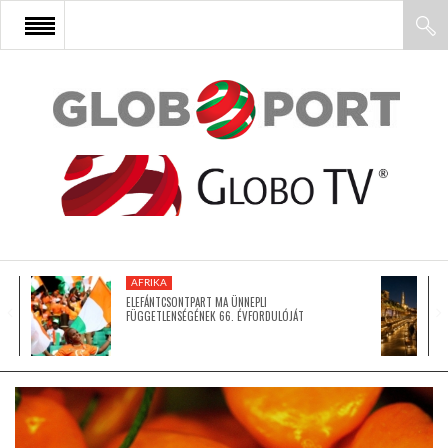
FŐOLDAL
AFRIKA
EURÓPA
AFRIKA
ÁZSIA
ELEFÁNTCSONTPART MA ÜNNEPLI
FÜGGETLENSÉGÉNEK 66. ÉVFORDULÓJÁT
ÉSZAK-AMERIKA
LATIN-AMERIKA