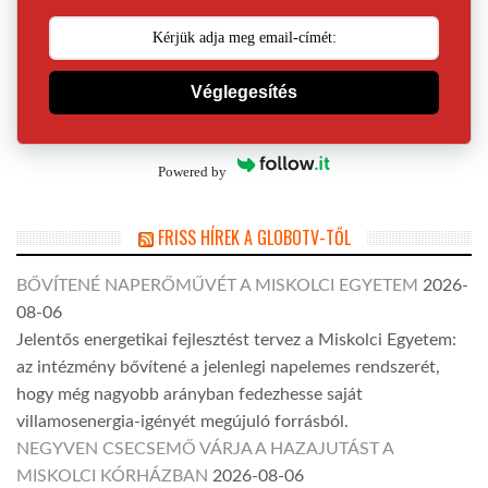
Véglegesítés
Powered by
FRISS HÍREK A GLOBOTV-TŐL
BŐVÍTENÉ NAPERŐMŰVÉT A MISKOLCI EGYETEM
2026-
08-06
Jelentős energetikai fejlesztést tervez a Miskolci Egyetem:
az intézmény bővítené a jelenlegi napelemes rendszerét,
hogy még nagyobb arányban fedezhesse saját
villamosenergia-igényét megújuló forrásból.
NEGYVEN CSECSEMŐ VÁRJA A HAZAJUTÁST A
MISKOLCI KÓRHÁZBAN
2026-08-06