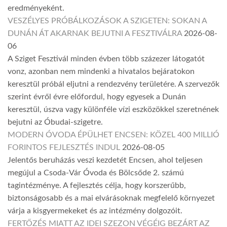
eredményeként.
VESZÉLYES PRÓBÁLKOZÁSOK A SZIGETEN: SOKAN A
DUNÁN ÁT AKARNAK BEJUTNI A FESZTIVÁLRA
2026-08-
06
A Sziget Fesztivál minden évben több százezer látogatót
vonz, azonban nem mindenki a hivatalos bejáratokon
keresztül próbál eljutni a rendezvény területére. A szervezők
szerint évről évre előfordul, hogy egyesek a Dunán
keresztül, úszva vagy különféle vízi eszközökkel szeretnének
bejutni az Óbudai-szigetre.
MODERN ÓVODA ÉPÜLHET ENCSEN: KÖZEL 400 MILLIÓ
FORINTOS FEJLESZTÉS INDUL
2026-08-05
Jelentős beruházás veszi kezdetét Encsen, ahol teljesen
megújul a Csoda-Vár Óvoda és Bölcsőde 2. számú
tagintézménye. A fejlesztés célja, hogy korszerűbb,
biztonságosabb és a mai elvárásoknak megfelelő környezet
várja a kisgyermekeket és az intézmény dolgozóit.
FERTŐZÉS MIATT AZ IDEI SZEZON VÉGÉIG BEZÁRT AZ