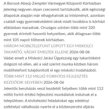
A Borsod-Abaúj-Zemplén Vármegyei Központi Kórházban
jelenleg negyven olyan csecsemő tartózkodik, akik egészségi
állapotuk alapján már elhagyhatnák az intézményt, azonban
családi vagy gyermekvédelmi okok miatt továbbra is kórházi
ellátásban maradnak. Országos szinten több mint 320
gyermek érintett hasonló helyzetben, akik átlagosan több
mint 105 napot töltenek kórházban.
HÁROM MOBILTELEFONT LOPOTT EGY MISKOLCI
TAKARÍTÓ, VÁDAT EMELTEK ELLENE
2026-08-06
Vádat emelt a Miskolci Járási Ügyészség egy takarítóként
dolgozó nő ellen, aki a vád szerint munka közben három
mobiltelefont tulajdonított el egy miskolci irodaházból.
TÖBB MINT 112 MILLIÓ FORINTOS FEJLESZTÉS
KEZDŐDIK SELYEBEN
2026-08-06
Jelentős beruházás veszi kezdetét Selyében: több mint 112
millió forint értékű fejlesztési munkálatok indulnak el a
településen. A kivitelezési feladatokat egy edelényi
székhelyű vállalkozás nyerte el a közbeszerzési eljárás