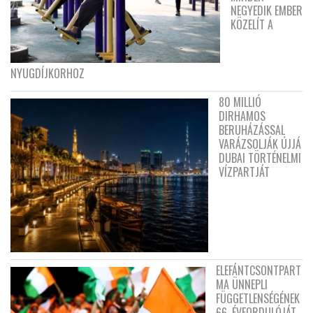
NEGYEDIK EMBER
KÖZELÍT A
NYUGDÍJKORHOZ
80 MILLIÓ
DIRHAMOS
BERUHÁZÁSSAL
VARÁZSOLJÁK ÚJJÁ
DUBAI TÖRTÉNELMI
VÍZPARTJÁT
ELEFÁNTCSONTPART
MA ÜNNEPLI
FÜGGETLENSÉGÉNEK
66. ÉVFORDULÓJÁT