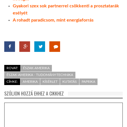
Gyakori szex sok partnerrel csökkenti a prosztatarák
esélyét
A rohadt paradicsom, mint energiaforrás
ROVAT:
ÉSZAK-AMERIKA
ÉSZAK-AMERIKA - TUDOMÁNY-TECHNIKA
CÍMKE:
AMERIKA
KÍSÉRLET
KUTATÁS
PAPRIKA
SZÓLJON HOZZÁ EHHEZ A CIKKHEZ