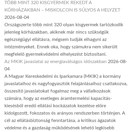
TÖBB MINT 320 KISGYERMEK REKEDT A
KÓRHÁZAKBAN – MISKOLCON IS SÚLYOS A HELYZET
2026-08-04
Országszerte több mint 320 olyan kisgyermek tartózkodik
jelenleg kórházakban, akiknek már nincs szükségük
egészségügyi ellátásra, mégsem tudják elhagyni az
intézményeket. Ennek oka, hogy számukra nem sikerült
megfelelő gyermekvédelmi elhelyezést biztosítani.
Az MKIK javaslatai az energiaválságos időszakban
2026-08-
04
A Magyar Kereskedelmi és Iparkamara (MKIK) a kormány
javaslataihoz és nagyfogyasztók felajánlásaihoz csatlakozva,
összesítő javaslatokat fogalmaz meg a vállalkozások
számára, hogy az esetleges áramtermelési kapacitás-
kiesésből eredő ellátási kockázatok kezelése előre
kidolgozott, fokozatos és arányos rendszerben történjen. A
cél az ellátásbiztonság fenntartása, a kritikus ágazatok
védelme és a gazdaság működésének lehető legkisebb