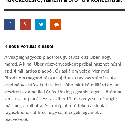
növekedésre, hanem a profitra koncentrál.
TROPICALMAGAZIN
GLOBOTV
Kínos kivonulás Kínából
AFRIKA TUDÁSTÁR
A világ legnagyobb piacáról úgy távozik az Uber, hogy
marad. A kínai Uber részvényeseként próbál hasznot húzni
A NAP SZÉPE
az 1,4 milliárdos piacból. Óriási álom volt a Mennyei
Birodalom meghódítása az új tipusú taxizás számára. Az
eredmény csúfos kudarc lett: több mint kétmilliárd dollárt
LINKTR.EE
veszített az amerikai óriás. Peking ugyanis foggal-körömmel
védi a saját piacát. Ezt az Uber fő részvényese, a Google
GLOBOZSARU
már megtanulhatta. A stratégiai terülteken a kínaiak
ragaszkodnak ahhoz, hogy saját cégek legyenek a
piacvezetők.
DOBRAVERO.HU