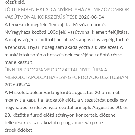
készít elő.
JÓ ÜTEMBEN HALAD A NYÍREGYHÁZA–MEZŐZOMBOR
VASÚTVONAL KORSZERŰSÍTÉSE
2026-08-04
A terveknek megfelelően zajlik a Mezőzombor és
Nyíregyháza közötti 100c jelű vasútvonal kiemelt felújítása.
A május végén elindított beruházás augusztus végéig tart, és
a rendkívüli nyári hőség sem akadályozta a kivitelezést.A
munkálatok során a hosszúsínek cseréjének döntő része
már elkészült.
ÜNNEPI PROGRAMSOROZATTAL NYIT ÚJRA A
MISKOLCTAPOLCAI BARLANGFÜRDŐ AUGUSZTUSBAN
2026-08-04
A Miskolctapolcai Barlangfürdő augusztus 20-án ismét
megnyitja kapuit a látogatók előtt, a visszatérést pedig egy
négynapos rendezvénysorozattal ünnepli. Augusztus 20. és
23. között a fürdő előtti sétányon koncertek, élőzenei
fellépések és szórakoztató programok várják az
érdeklődőket.