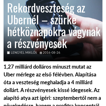
Rekordveszteség az
KÖZEL-KELET
Ubernél – szürke
hétköznapokra vágynak
AUSZTRÁLIA
a részvényesek
A VILÁG ITTHON
LENGYEL MIKLÓS
2016-08-26
MÉDIA
1,27 milliárd dolláros mínuszt mutat az
Uber mérlege az első félévben. Alapítása
óta a veszteség meghaladja a 4 milliárd
GLOBOTV BP
dollárt. A részvényesek kissé idegesek. Az
alapító atya azt ígéri: szeptembertől nem a
HÍR3D