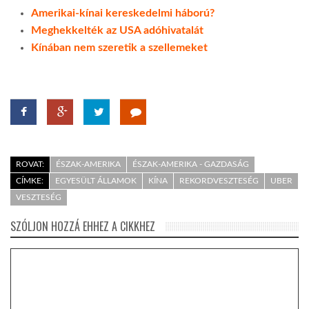
Amerikai-kínai kereskedelmi háború?
Meghekkelték az USA adóhivatalát
Kínában nem szeretik a szellemeket
ROVAT:
ÉSZAK-AMERIKA
ÉSZAK-AMERIKA - GAZDASÁG
CÍMKE:
EGYESÜLT ÁLLAMOK
KÍNA
REKORDVESZTESÉG
UBER
VESZTESÉG
SZÓLJON HOZZÁ EHHEZ A CIKKHEZ