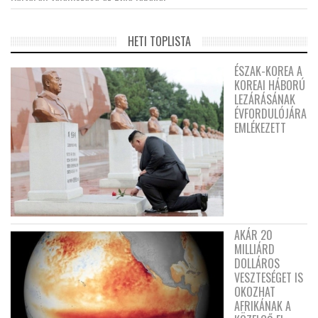
HETI TOPLISTA
ÉSZAK-KOREA A
KOREAI HÁBORÚ
LEZÁRÁSÁNAK
ÉVFORDULÓJÁRA
EMLÉKEZETT
AKÁR 20
MILLIÁRD
DOLLÁROS
VESZTESÉGET IS
OKOZHAT
AFRIKÁNAK A