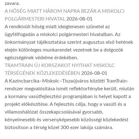
zavara.
A HŐSÉG MIATT HÁROM NAPRA BEZÁR A MISKOLCI
POLGÁRMESTERI HIVATAL
2026-08-01
A rendkívüli hőség miatt ideiglenesen szünetel az
ügyfélfogadás a miskolci polgármesteri hivatalban. Az
önkormányzat tájékoztatása szerint augusztus első hetének
elején különleges munkarendet vezetnek be a dolgozók
egészségének védelme érdekében.
TRAMTRAIN ÚJ KORSZAKOT NYITHAT MISKOLC
TÉRSÉGÉNEK KÖZLEKEDÉSÉBEN
2026-08-01
A Kazincbarcika–Miskolc–Tiszaújváros közötti TramTrain-
rendszer megvalósítása ismét reflektorfénybe került, miután
a kormány vasútfejlesztési programjában is helyet kapott a
projekt előkészítése. A fejlesztés célja, hogy a vasúti és a
villamoshálózat összekapcsolásával gyorsabb,
kényelmesebb és versenyképesebb közösségi közlekedést
biztosítson a térség közel 300 ezer lakója számára.