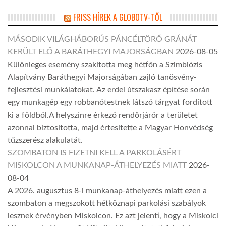
FRISS HÍREK A GLOBOTV-TŐL
MÁSODIK VILÁGHÁBORÚS PÁNCÉLTÖRŐ GRÁNÁT
KERÜLT ELŐ A BARÁTHEGYI MAJORSÁGBAN
2026-08-05
Különleges esemény szakította meg hétfőn a Szimbiózis
Alapítvány Baráthegyi Majorságában zajló tanösvény-
fejlesztési munkálatokat. Az erdei útszakasz építése során
egy munkagép egy robbanótestnek látszó tárgyat fordított
ki a földből.A helyszínre érkező rendőrjárőr a területet
azonnal biztosította, majd értesítette a Magyar Honvédség
tűzszerész alakulatát.
SZOMBATON IS FIZETNI KELL A PARKOLÁSÉRT
MISKOLCON A MUNKANAP-ÁTHELYEZÉS MIATT
2026-
08-04
A 2026. augusztus 8-i munkanap-áthelyezés miatt ezen a
szombaton a megszokott hétköznapi parkolási szabályok
lesznek érvényben Miskolcon. Ez azt jelenti, hogy a Miskolci