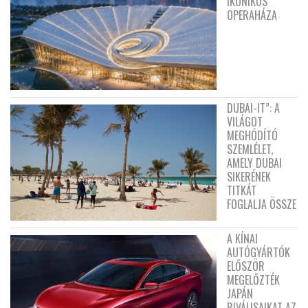
IKONIKUS
OPERAHÁZA
DUBAI-IT”: A
VILÁGOT
MEGHÓDÍTÓ
SZEMLÉLET,
AMELY DUBAI
SIKERÉNEK
TITKÁT
FOGLALJA ÖSSZE
A KÍNAI
AUTÓGYÁRTÓK
ELŐSZÖR
MEGELŐZTÉK
JAPÁN
RIVÁLISAIKAT AZ