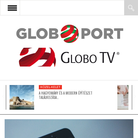
FŐOLDAL
AFRIKA
EURÓPA
KÖZEL-KELET
ÁZSIA
A HAGYOMÁNY ÉS A MODERN ÉPÍTÉSZET
TALÁLKOZÁSA…
ÉSZAK-AMERIKA
LATIN-AMERIKA