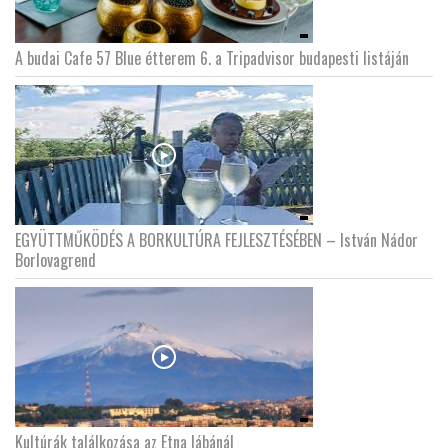
A budai Cafe 57 Blue étterem 6. a Tripadvisor budapesti listáján
EGYÜTTMŰKÖDÉS A BORKULTÚRA FEJLESZTÉSÉBEN – István Nádor
Borlovagrend
Kultúrák találkozása az Etna lábánál