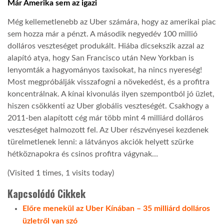
Már Amerika sem az igazi
LATIMO.HU
Még kellemetlenebb az Uber számára, hogy az amerikai piac
sem hozza már a pénzt. A második negyedév 100 millió
dolláros veszteséget produkált. Hiába dicsekszik azzal az
GLOBOBOOK
alapító atya, hogy San Francisco után New Yorkban is
lenyomták a hagyományos taxisokat, ha nincs nyereség!
Most megpróbálják visszafogni a növekedést, és a profitra
koncentrálnak. A kínai kivonulás ilyen szempontból jó üzlet,
hiszen csökkenti az Uber globális veszteségét. Csakhogy a
2011-ben alapított cég már több mint 4 milliárd dolláros
veszteséget halmozott fel. Az Uber részvényesei kezdenek
türelmetlenek lenni: a látványos akciók helyett szürke
hétköznapokra és csinos profitra vágynak…
(Visited 1 times, 1 visits today)
Kapcsolódó Cikkek
Előre menekül az Uber Kínában – 35 milliárd dolláros
üzletről van szó