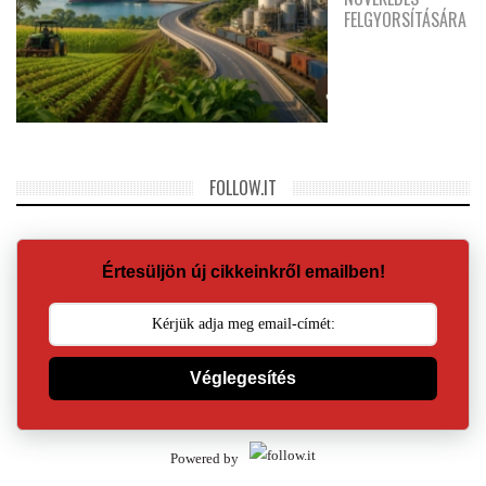
FELGYORSÍTÁSÁRA
FOLLOW.IT
Értesüljön új cikkeinkről emailben!
Véglegesítés
Powered by