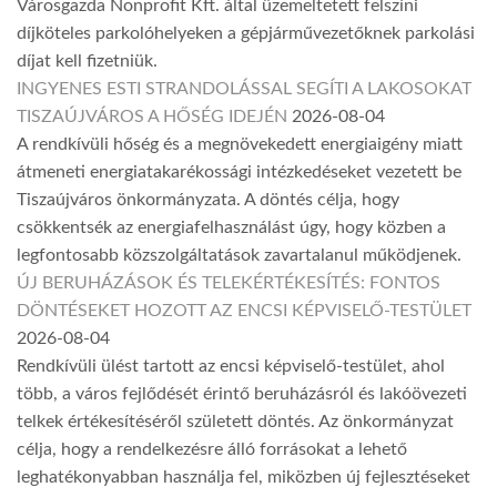
Városgazda Nonprofit Kft. által üzemeltetett felszíni
díjköteles parkolóhelyeken a gépjárművezetőknek parkolási
díjat kell fizetniük.
INGYENES ESTI STRANDOLÁSSAL SEGÍTI A LAKOSOKAT
TISZAÚJVÁROS A HŐSÉG IDEJÉN
2026-08-04
A rendkívüli hőség és a megnövekedett energiaigény miatt
átmeneti energiatakarékossági intézkedéseket vezetett be
Tiszaújváros önkormányzata. A döntés célja, hogy
csökkentsék az energiafelhasználást úgy, hogy közben a
legfontosabb közszolgáltatások zavartalanul működjenek.
ÚJ BERUHÁZÁSOK ÉS TELEKÉRTÉKESÍTÉS: FONTOS
DÖNTÉSEKET HOZOTT AZ ENCSI KÉPVISELŐ-TESTÜLET
2026-08-04
Rendkívüli ülést tartott az encsi képviselő-testület, ahol
több, a város fejlődését érintő beruházásról és lakóövezeti
telkek értékesítéséről született döntés. Az önkormányzat
célja, hogy a rendelkezésre álló forrásokat a lehető
leghatékonyabban használja fel, miközben új fejlesztéseket