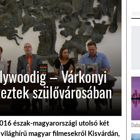
llywoodig – Várkonyi
eztek szülővárosában
016 észak-magyarországi utolsó két
Duba
világhírű magyar filmesekről Kisvárdán,