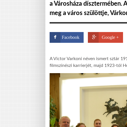
a Városháza dísztermében. A
meg a város szülöttje, Várko
Facebook
Google +
A Victor Varkoni néven ismert sztár 1
filmszínészi karrierjét, majd 1923-tól H