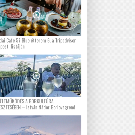
dai Cafe 57 Blue étterem 6. a Tripadvisor
pesti listáján
ÜTTMŰKÖDÉS A BORKULTÚRA
ESZTÉSÉBEN – István Nádor Borlovagrend