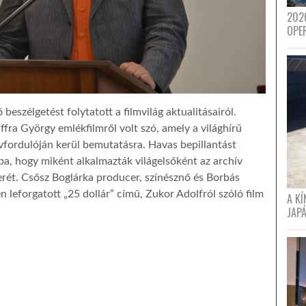
202
OPE
eszélgetést folytatott a filmvilág aktualitásairól.
fra György emlékfilmről volt szó, amely a világhírű
fordulóján kerül bemutatásra. Havas bepillantást
ba, hogy miként alkalmazták világelsőként az archív
rét. Csősz Boglárka producer, színésznő és Borbás
 leforgatott „25 dollár” című, Zukor Adolfról szóló film
A K
JAPÁ