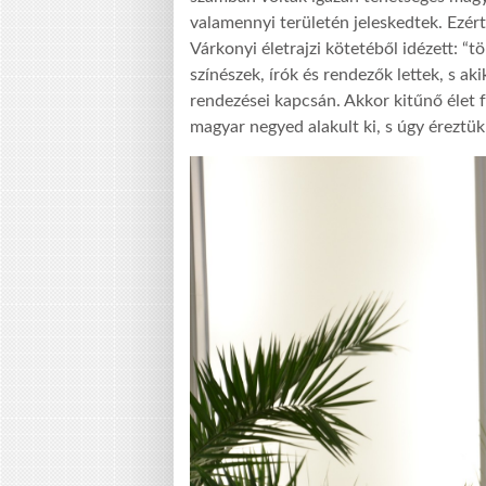
valamennyi területén jeleskedtek. Ezér
Várkonyi életrajzi kötetéből idézett: “
színészek, írók és rendezők lettek, s ak
rendezései kapcsán. Akkor kitűnő élet 
magyar negyed alakult ki, s úgy éreztü