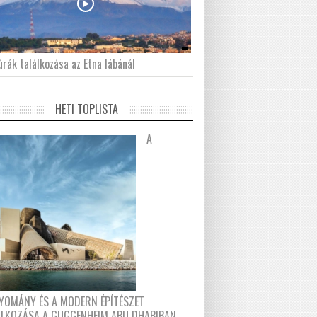
́rák találkozása az Etna lábánál
HETI TOPLISTA
A
YOMÁNY ÉS A MODERN ÉPÍTÉSZET
ÁLKOZÁSA A GUGGENHEIM ABU DHABIBAN