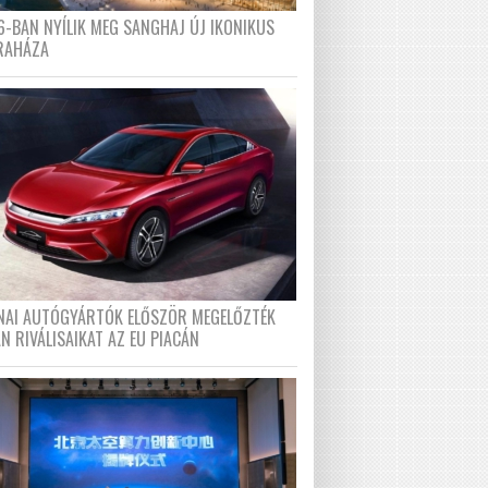
6-BAN NYÍLIK MEG SANGHAJ ÚJ IKONIKUS
RAHÁZA
ÍNAI AUTÓGYÁRTÓK ELŐSZÖR MEGELŐZTÉK
N RIVÁLISAIKAT AZ EU PIACÁN