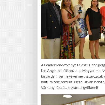
Az emlékrendezvényt Leleszi Tibor polg
Los Angeles-i főkonzul, a Magyar Holl
kisvárdai gyermekévei meghatározóak v
kultúra felé fordult. Néző István helyt
Várkonyi életét, kisvárdai gyökereit.