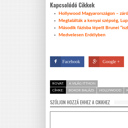
Kapcsolódó Cikkek
Hollywood Magyarországon – záró
Megtalálták a kenyai szépség, Lu
Második fázisba lépett Brunei “isz
Medvelesen Erdélyben
Facebook
Google +
ROVAT:
A VILÁG ITTHON
CÍMKE:
BOKOR BALÁZS
HOLLYWOOD
SZÓLJON HOZZÁ EHHEZ A CIKKHEZ