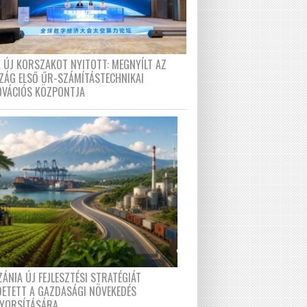
A ÚJ KORSZAKOT NYITOTT: MEGNYÍLT AZ
ZÁG ELSŐ ŰR-SZÁMÍTÁSTECHNIKAI
OVÁCIÓS KÖZPONTJA
ÁNIA ÚJ FEJLESZTÉSI STRATÉGIÁT
DETETT A GAZDASÁGI NÖVEKEDÉS
GYORSÍTÁSÁRA