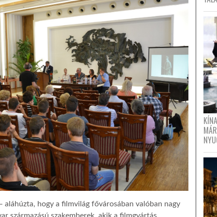
KÍN
MÁR
NYU
 aláhúzta, hogy a filmvilág fővárosában valóban nagy
ar származású szakemberek, akik a filmgyártás