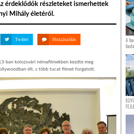
z érdeklődők részleteket ismerhettek
nyi Mihály életéről.
A bu
Twitter
Hozzászólás
buda
913-ban kolozsvári némafilmekben kezdte meg
ollywoodban élt, s több tucat filmet forgatott.
EGY
FEJL