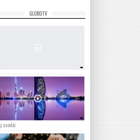
GLOBOTV
j csodái