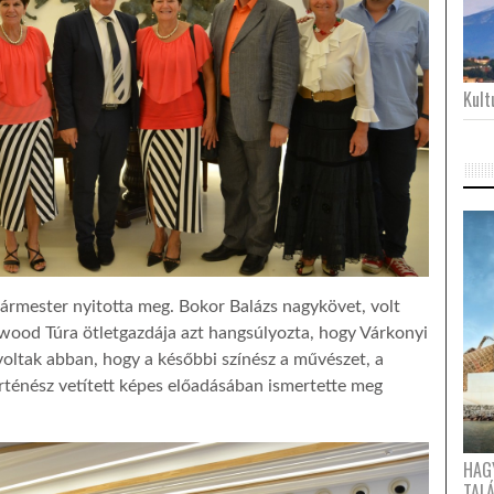
Kultu
ármester nyitotta meg. Bokor Balázs nagykövet, volt
ywood Túra ötletgazdája azt hangsúlyozta, hogy Várkonyi
oltak abban, hogy a későbbi színész a művészet, a
örténész vetített képes előadásában ismertette meg
HAG
TAL