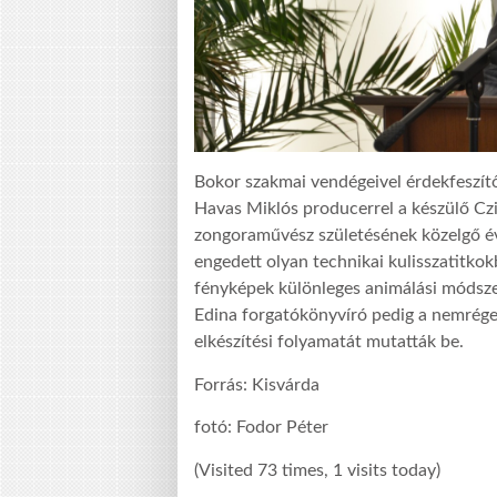
Bokor szakmai vendégeivel érdekfeszítő b
Havas Miklós producerrel a készülő Czif
zongoraművész születésének közelgő év
engedett olyan technikai kulisszatitkok
fényképek különleges animálási módsze
Edina forgatókönyvíró pedig a nemrégen
elkészítési folyamatát mutatták be.
Forrás: Kisvárda
fotó: Fodor Péter
(Visited 73 times, 1 visits today)