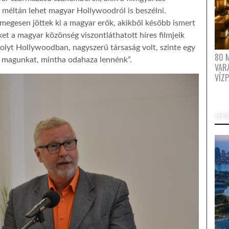
t méltán lehet magyar Hollywoodról is beszélni.
tömegesen jöttek ki a magyar erők, akikből később ismert
iket a magyar közönség viszontláthatott híres filmjeik
folyt Hollywoodban, nagyszerű társaság volt, szinte egy
80 
k magunkat, mintha odahaza lennénk”.
VAR
VÍZ