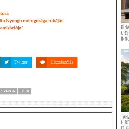
túra
pita Nyongo méregdrága ruháját
KÍN
lamizációja”
ORS
INN
Twitter
Hozzászólás
KISVÁRDA
TÚRA
TANZ
HIR
FEL