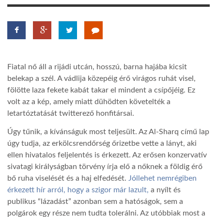
LATIMO.HU
GLOBOBOOK
Fiatal nő áll a rijádi utcán, hosszú, barna hajába kicsit
belekap a szél. A vádlija közepéig érő virágos ruhát visel,
fölötte laza fekete kabát takar el mindent a csípőjéig. Ez
volt az a kép, amely miatt dühödten követelték a
letartóztatását twitterező honfitársai.
Úgy tűnik, a kívánságuk most teljesült. Az Al-Sharq című lap
úgy tudja, az erkölcsrendőrség őrizetbe vette a lányt, aki
ellen hivatalos feljelentés is érkezett. Az erősen konzervatív
sivatagi királyságban törvény írja elő a nőknek a földig érő
bő ruha viselését és a haj elfedését.
Jóllehet nemrégiben
érkezett hír arról, hogy a szigor már lazult,
a nyílt és
publikus “lázadást” azonban sem a hatóságok, sem a
polgárok egy része nem tudta tolerálni. Az utóbbiak most a