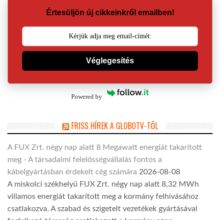
Értesüljön új cikkeinkről emailben!
Véglegesítés
Powered by
FRISS HÍREK A GLOBOTV-TŐL
A FUX Zrt. négy nap alatt 8 Megawatt energiát takarított
meg - A társadalmi felelősségvállalás fontos a
kábelgyártásban érdekelt cég számára
2026-08-08
A miskolci székhelyű FUX Zrt. négy nap alatt 8,32 MWh
villamos energiát takarított meg a kormány felhívásához
csatlakozva. A szabad és szigetelt vezetékek gyártásával