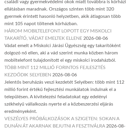
családi vagy gyermekvédelmi okok miatt továbbra is kórházi
ellátásban maradnak. Országos szinten több mint 320
gyermek érintett hasonló helyzetben, akik átlagosan több
mint 105 napot töltenek kórházban.
HÁROM MOBILTELEFONT LOPOTT EGY MISKOLCI
TAKARÍTÓ, VÁDAT EMELTEK ELLENE
2026-08-06
Vádat emelt a Miskolci Járási Ügyészség egy takarítóként
dolgozó nő ellen, aki a vád szerint munka közben három
mobiltelefont tulajdonított el egy miskolci irodaházból.
TÖBB MINT 112 MILLIÓ FORINTOS FEJLESZTÉS
KEZDŐDIK SELYEBEN
2026-08-06
Jelentős beruházás veszi kezdetét Selyében: több mint 112
millió forint értékű fejlesztési munkálatok indulnak el a
településen. A kivitelezési feladatokat egy edelényi
székhelyű vállalkozás nyerte el a közbeszerzési eljárás
eredményeként.
VESZÉLYES PRÓBÁLKOZÁSOK A SZIGETEN: SOKAN A
DUNÁN ÁT AKARNAK BEJUTNI A FESZTIVÁLRA
2026-08-