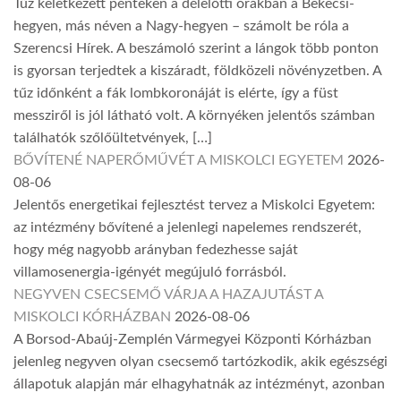
Tűz keletkezett pénteken a délelőtti órákban a Bekecsi-
hegyen, más néven a Nagy-hegyen – számolt be róla a
Szerencsi Hírek. A beszámoló szerint a lángok több ponton
is gyorsan terjedtek a kiszáradt, földközeli növényzetben. A
tűz időnként a fák lombkoronáját is elérte, így a füst
messziről is jól látható volt. A környéken jelentős számban
találhatók szőlőültetvények, […]
BŐVÍTENÉ NAPERŐMŰVÉT A MISKOLCI EGYETEM
2026-
08-06
Jelentős energetikai fejlesztést tervez a Miskolci Egyetem:
az intézmény bővítené a jelenlegi napelemes rendszerét,
hogy még nagyobb arányban fedezhesse saját
villamosenergia-igényét megújuló forrásból.
NEGYVEN CSECSEMŐ VÁRJA A HAZAJUTÁST A
MISKOLCI KÓRHÁZBAN
2026-08-06
A Borsod-Abaúj-Zemplén Vármegyei Központi Kórházban
jelenleg negyven olyan csecsemő tartózkodik, akik egészségi
állapotuk alapján már elhagyhatnák az intézményt, azonban