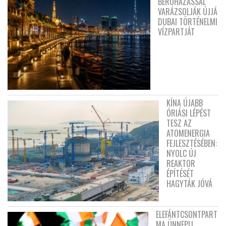
BERUHÁZÁSSAL
VARÁZSOLJÁK ÚJJÁ
DUBAI TÖRTÉNELMI
VÍZPARTJÁT
KÍNA ÚJABB
ÓRIÁSI LÉPÉST
TESZ AZ
ATOMENERGIA
FEJLESZTÉSÉBEN:
NYOLC ÚJ
REAKTOR
ÉPÍTÉSÉT
HAGYTÁK JÓVÁ
ELEFÁNTCSONTPART
MA ÜNNEPLI