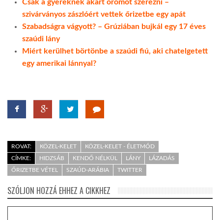
Csak a gyereknek akart örömöt szerezni –
szivárványos zászlóért vettek őrizetbe egy apát
Szabadságra vágyott? – Grúziában bujkál egy 17 éves
szaúdi lány
Miért kerülhet börtönbe a szaúdi fiú, aki chatelgetett
egy amerikai lánnyal?
ROVAT:
KÖZEL-KELET
KÖZEL-KELET - ÉLETMÓD
CÍMKE:
HIDZSÁB
KENDŐ NÉLKÜL
LÁNY
LÁZADÁS
ŐRIZETBE VÉTEL
SZAÚD-ARÁBIA
TWITTER
SZÓLJON HOZZÁ EHHEZ A CIKKHEZ