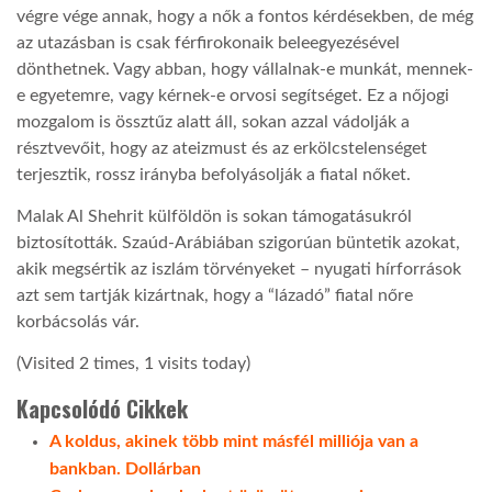
végre vége annak, hogy a nők a fontos kérdésekben, de még
az utazásban is csak férfirokonaik beleegyezésével
dönthetnek. Vagy abban, hogy vállalnak-e munkát, mennek-
e egyetemre, vagy kérnek-e orvosi segítséget. Ez a nőjogi
mozgalom is össztűz alatt áll, sokan azzal vádolják a
résztvevőit, hogy az ateizmust és az erkölcstelenséget
terjesztik, rossz irányba befolyásolják a fiatal nőket.
Malak Al Shehrit külföldön is sokan támogatásukról
biztosították. Szaúd-Arábiában szigorúan büntetik azokat,
akik megsértik az iszlám törvényeket – nyugati hírforrások
azt sem tartják kizártnak, hogy a “lázadó” fiatal nőre
korbácsolás vár.
(Visited 2 times, 1 visits today)
Kapcsolódó Cikkek
A koldus, akinek több mint másfél milliója van a
bankban. Dollárban