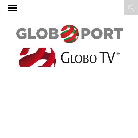
FŐOLDAL
AFRIKA
EURÓPA
ÁZSIA
ÉSZAK-AMERIKA
LATIN-AMERIKA