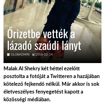
TROPICALMAGAZIN
GLOBOTV
Őrizetbe vették a
lázadó szaúdi lányt
AFRIKA TUDÁSTÁR
A NAP SZÉPE
GLOBADMIN
2016-12-14
Malak Al Shekry két héttel ezelőtt
LINKTR.EE
posztolta a fotóját a Twitteren a hazájában
kötelező fejkendő nélkül. Már akkor is sok
GLOBOZSARU
életveszélyes fenyegetést kapott a
közösségi médiában.
DOBRAVERO.HU