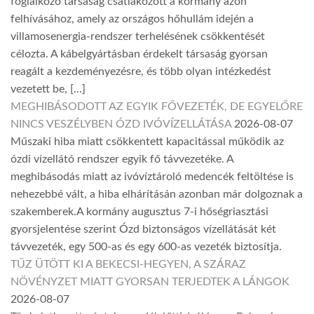
foglalkozó társaság csatlakozott a kormány azon
felhívásához, amely az országos hőhullám idején a
villamosenergia-rendszer terhelésének csökkentését
célozta. A kábelgyártásban érdekelt társaság gyorsan
reagált a kezdeményezésre, és több olyan intézkedést
vezetett be, […]
MEGHIBÁSODOTT AZ EGYIK FŐVEZETÉK, DE EGYELŐRE
NINCS VESZÉLYBEN ÓZD IVÓVÍZELLÁTÁSA
2026-08-07
Műszaki hiba miatt csökkentett kapacitással működik az
ózdi vízellátó rendszer egyik fő távvezetéke. A
meghibásodás miatt az ivóvíztároló medencék feltöltése is
nehezebbé vált, a hiba elhárításán azonban már dolgoznak a
szakemberek.A kormány augusztus 7-i hőségriasztási
gyorsjelentése szerint Ózd biztonságos vízellátását két
távvezeték, egy 500-as és egy 600-as vezeték biztosítja.
TŰZ ÜTÖTT KI A BEKECSI-HEGYEN, A SZÁRAZ
NÖVÉNYZET MIATT GYORSAN TERJEDTEK A LÁNGOK
2026-08-07