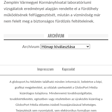
Zemplén Vármegyei Kormányhivatal laboratóriumi
vizsgálatok eredményei alapján rendelte el a fürdőhely
működésének felfüggesztését, miután a vízminőség már
nem felelt meg a biztonságos fürdőzés feltételeinek.
ARCHÍVUM
Archívum
Impresszum
Kapcsolat
A globoport.hu felületén található minden információ, beleértve a képi,
grafikai megjelenítést, az oldalak szerkezetét a GloboPort Média
kizárólagos tulajdona. Mindennemű továbbszolgáltatás,
továbbértékesítés, egészében vagy részleteiben az újraközlés kizárólag a
GloboPort Média előzetes írásbeli hozzájárulásával lehetséges.
Terjesztésük sem nyomtatott, sem elektronikus formában nem