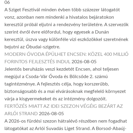
06
A Sziget Fesztivál minden évben több százezer látogatót
vonz, azonban nem mindenki a hivatalos bejáratokon
keresztül próbál eljutni a rendezvény területére. A szervezők
szerint évről évre előfordul, hogy egyesek a Dunán
keresztül, úszva vagy különféle vízi eszközökkel szeretnének
bejutni az Óbudai-szigetre.
MODERN ÓVODA ÉPÜLHET ENCSEN: KÖZEL 400 MILLIÓ
FORINTOS FEJLESZTÉS INDUL
2026-08-05
Jelentős beruházás veszi kezdetét Encsen, ahol teljesen
megújul a Csoda-Vár Óvoda és Bölcsőde 2. számú
tagintézménye. A fejlesztés célja, hogy korszerűbb,
biztonságosabb és a mai elvárásoknak megfelelő környezet
várja a kisgyermekeket és az intézmény dolgozóit.
FERTŐZÉS MIATT AZ IDEI SZEZON VÉGÉIG BEZÁRT AZ
ARLÓI STRAND
2026-08-05
A 2026-os fürdési szezon hátralévő részében nem fogadhat
látogatókat az Arlói Suvadás Liget Strand. A Borsod-Abaúj-