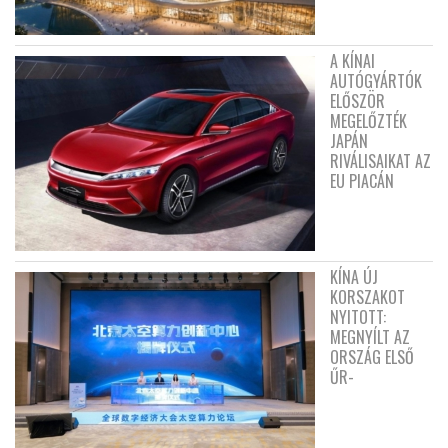
A KÍNAI
AUTÓGYÁRTÓK
ELŐSZÖR
MEGELŐZTÉK
JAPÁN
RIVÁLISAIKAT AZ
EU PIACÁN
KÍNA ÚJ
KORSZAKOT
NYITOTT:
MEGNYÍLT AZ
ORSZÁG ELSŐ
ŰR-