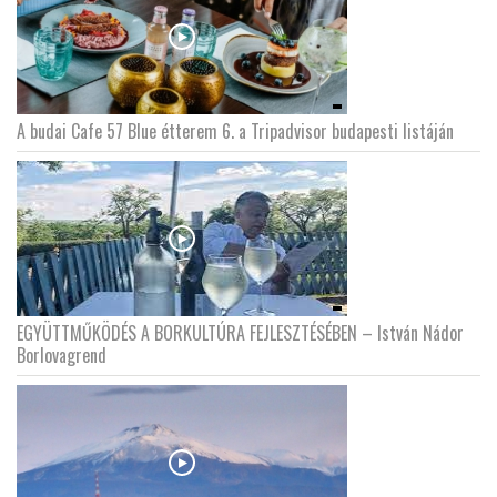
A budai Cafe 57 Blue étterem 6. a Tripadvisor budapesti listáján
EGYÜTTMŰKÖDÉS A BORKULTÚRA FEJLESZTÉSÉBEN – István Nádor
Borlovagrend