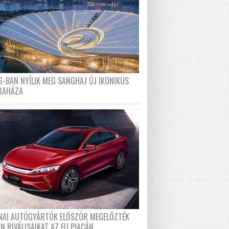
6-BAN NYÍLIK MEG SANGHAJ ÚJ IKONIKUS
RAHÁZA
ÍNAI AUTÓGYÁRTÓK ELŐSZÖR MEGELŐZTÉK
N RIVÁLISAIKAT AZ EU PIACÁN