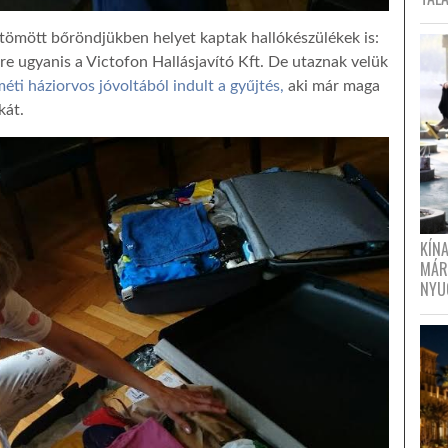
z tömött bőröndjükben helyet kaptak hallókészülékek is:
e ugyanis a Victofon Hallásjavító Kft. De utaznak velük
éti háziorvos jóvoltából indult a gyűjtés,
aki már maga
kát.
KÍN
MÁR
NYU