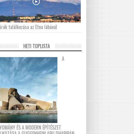
́rák találkozása az Etna lábánál
HETI TOPLISTA
A
YOMÁNY ÉS A MODERN ÉPÍTÉSZET
ÁLKOZÁSA A GUGGENHEIM ABU DHABIBAN