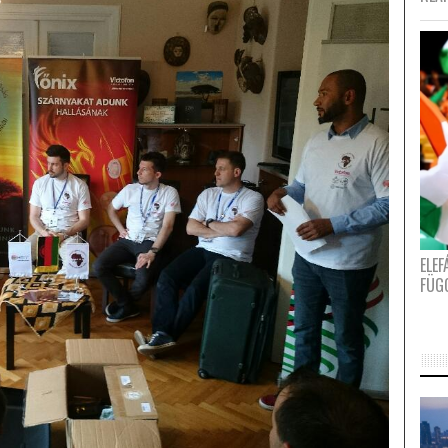
ELE
FÜG