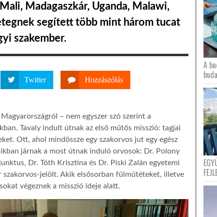
Mali, Madagaszkár, Uganda, Malawi,
tegnek segített több mint három tucat
gyi szakember.
A bu
buda
Twitter
Hozzászólás
 Magyarországról – nem egyszer szó szerint a
kban. Tavaly indult útnak az első műtős misszió: tagjai
ket. Ott, ahol mindössze egy szakorvos jut egy egész
ikban járnak a most útnak induló orvosok: Dr. Polony
EGY
unktus, Dr. Tóth Krisztina és Dr. Piski Zalán egyetemi
FEJL
szakorvos-jelölt. Akik elsősorban fülműtéteket, illetve
okat végeznek a misszió ideje alatt.