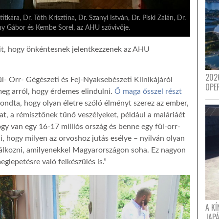
ára, Dr. Tóth Krisztina, Dr. Szanyi István, Dr. Piski Zalán, Dr.
ny Gábor és Kembe Sorel, az AHU szóvivője.
jait, hogy önkéntesnek jelentkezzenek az AHU
202
- Orr- Gégészeti és Fej-Nyaksebészeti Klinikájáról
OPE
meg arról, hogy érdemes elindulni.
Ő maga ősszel részt
ndta, hogy olyan életre szóló élményt szerez az ember,
, a rémisztőnek tűnő veszélyeket, például a maláriáét
hogy van egy 16-17 milliós ország és benne egy fül-orr-
, hogy milyen az orvoshoz jutás esélye – nyilván olyan
lálkozni, amilyenekkel Magyarországon soha. Ez nagyon
glepetésre való felkészülés is.”
A K
JAPÁ