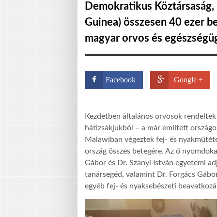
Demokratikus Köztársaság, 
Guinea) összesen 40 ezer be
magyar orvos és egészségü
Facebook
Google +
Kezdetben általános orvosok rendeltek
hátizsákjukból – a már említett országo
Malawiban végeztek fej- és nyakműtéte
ország összes betegére. Az ő nyomdoka
Gábor és Dr. Szanyi István egyetemi adj
tanársegéd, valamint Dr. Forgács Gábor 
egyéb fej- és nyaksebészeti beavatkozás