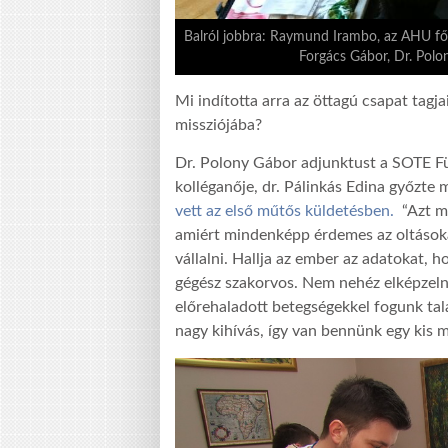
Balról jobbra: Raymund Irambo, az AHU főtitk
Forgács Gábor, Dr. Polo
Mi indította arra az öttagú csapat tag
missziójába?
Dr. Polony Gábor adjunktust a SOTE Fül
kolléganője, dr. Pálinkás Edina győzte 
vett az első műtős küldetésben.
“Azt mo
amiért mindenképp érdemes az oltásokat
vállalni. Hallja az ember az adatokat, 
gégész szakorvos. Nem nehéz elképzelni
előrehaladott betegségekkel fogunk ta
nagy kihívás, így van bennünk egy kis me