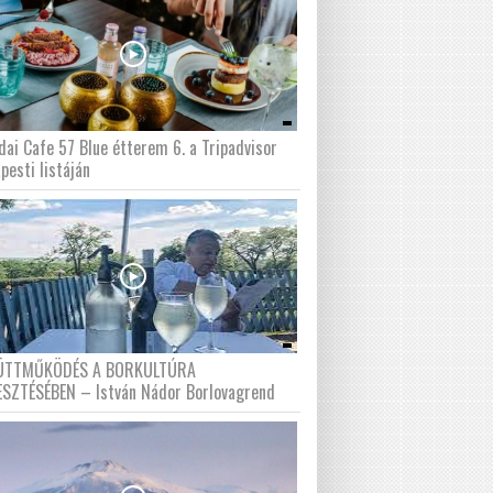
dai Cafe 57 Blue étterem 6. a Tripadvisor
pesti listáján
ÜTTMŰKÖDÉS A BORKULTÚRA
ESZTÉSÉBEN – István Nádor Borlovagrend