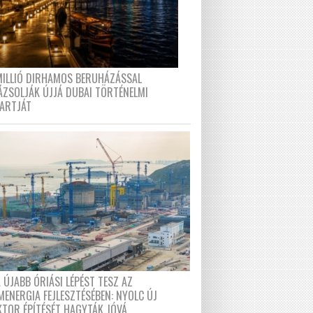
MILLIÓ DIRHAMOS BERUHÁZÁSSAL
ÁZSOLJÁK ÚJJÁ DUBAI TÖRTÉNELMI
PARTJÁT
 ÚJABB ÓRIÁSI LÉPÉST TESZ AZ
MENERGIA FEJLESZTÉSÉBEN: NYOLC ÚJ
KTOR ÉPÍTÉSÉT HAGYTÁK JÓVÁ