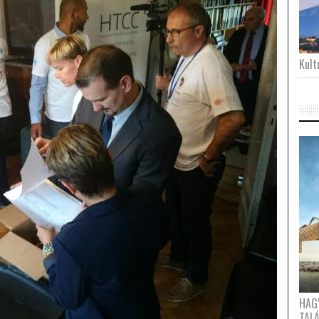
Kultu
HAG
TAL