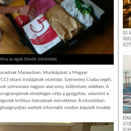
80 
VAR
VÍZ
sztina az egyik tömött bőrönddel.
 maradnak Malawiban. Munkájukat a Magyar
CC) ottani irodájának vezetője, Szeremley Csaba segíti.
sok színvonala nagyon alacsony, különösen vidéken. A
programjainak elsődleges célja a gyógyítás, valamint a
lgozók kritikus hiányának mérséklése. A misszióban
gítségnyújtás mellett informális módon képezik tovább
KÍNA
ATO
REA