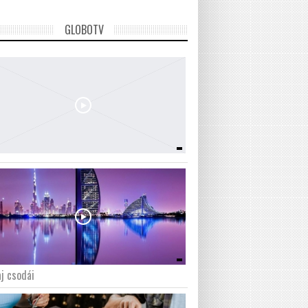
GLOBOTV
j csodái