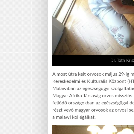
Dr. Tóth Kri
A most útra kelt orvosok május 29-ig
Kereskedelmi és Kulturális Központ (HT
Malawiban az egészségügyi szolgáltatá
Magyar Afrika Társaság orvos missziós 
fejlődő országokban az egészségügyi do
részt vevő magyar orvosok az orvosi se
a malawi kollégáikat.