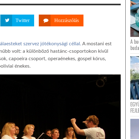
Twitter
Hozzászólás
A bu
laesteket szervez jótékonysági céllal.
A mostani est
buda
ínűbb volt: a különböző hastánc-csoportokon kívül
ok, capoeira csoport, operaénekes, gospel kórus,
olíviai énekes.
EGY
FEJL