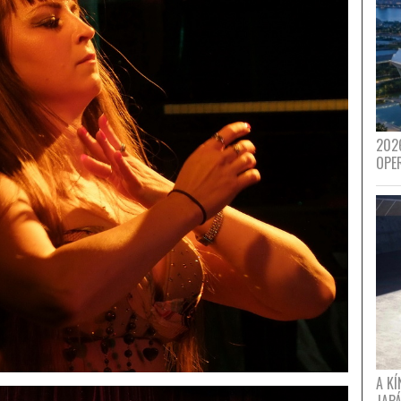
202
OPE
A K