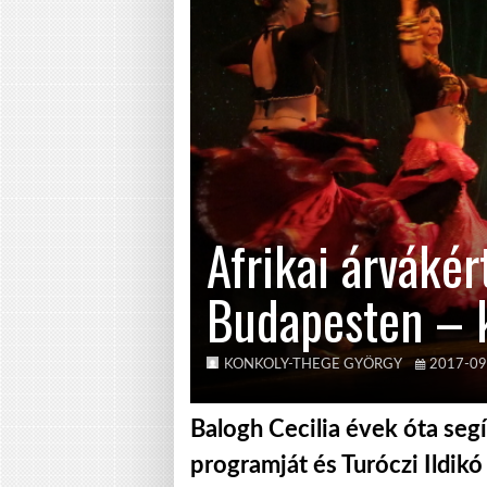
Afrikai árvákér
Budapesten – 
KONKOLY-THEGE GYÖRGY
2017-09
Balogh Cecilia évek óta seg
programját és Turóczi Ildikó