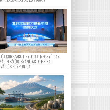
N RIVÁLISAIKAT AZ EU PIACÁN
A ÚJ KORSZAKOT NYITOTT: MEGNYÍLT AZ
ZÁG ELSŐ ŰR-SZÁMÍTÁSTECHNIKAI
OVÁCIÓS KÖZPONTJA