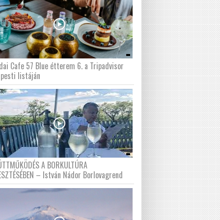
dai Cafe 57 Blue étterem 6. a Tripadvisor
pesti listáján
ÜTTMŰKÖDÉS A BORKULTÚRA
ESZTÉSÉBEN – István Nádor Borlovagrend