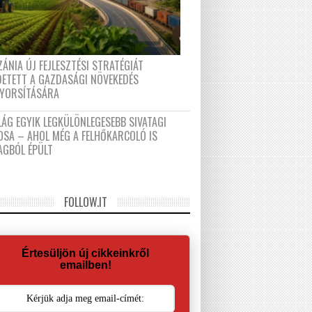
ÁNIA ÚJ FEJLESZTÉSI STRATÉGIÁT
DETETT A GAZDASÁGI NÖVEKEDÉS
GYORSÍTÁSÁRA
LÁG EGYIK LEGKÜLÖNLEGESEBB SIVATAGI
OSA – AHOL MÉG A FELHŐKARCOLÓ IS
AGBÓL ÉPÜLT
FOLLOW.IT
Értesüljön új cikkeinkről
emailben!