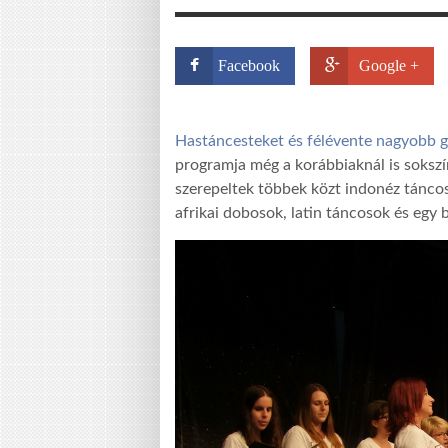
Facebook
Google +
Hastáncesteket és félévente nagyobb gá
programja még a korábbiaknál is soksz
szerepeltek többek közt indonéz táncos
afrikai dobosok, latin táncosok és egy b