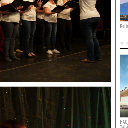
Kultu
HAG
TAL