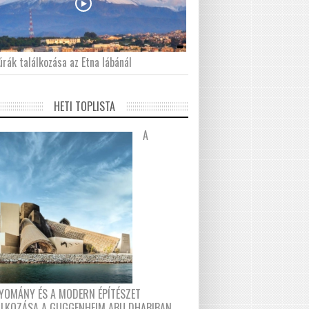
́rák találkozása az Etna lábánál
HETI TOPLISTA
A
YOMÁNY ÉS A MODERN ÉPÍTÉSZET
ÁLKOZÁSA A GUGGENHEIM ABU DHABIBAN