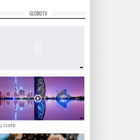
GLOBOTV
j csodái