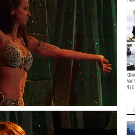
KÍN
MÁR
NYU