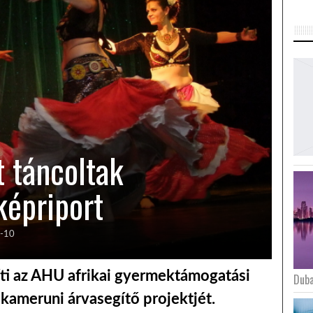
t táncoltak
képriport
-10
íti az AHU afrikai gyermektámogatási
Duba
 kameruni árvasegítő projektjét.