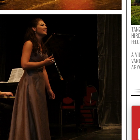
TANZ
HIR
FEL
A VI
VÁR
AGY