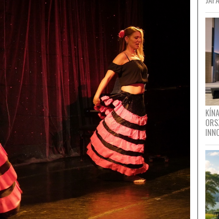
JAPÁ
KÍN
ORS
INN