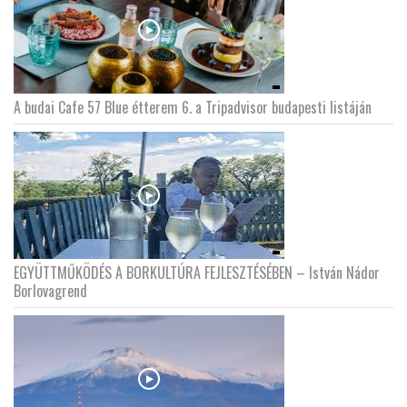
A budai Cafe 57 Blue étterem 6. a Tripadvisor budapesti listáján
EGYÜTTMŰKÖDÉS A BORKULTÚRA FEJLESZTÉSÉBEN – István Nádor
Borlovagrend