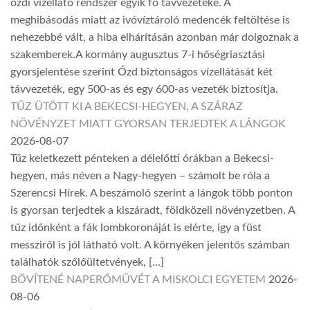
ózdi vízellátó rendszer egyik fő távvezetéke. A
meghibásodás miatt az ivóvíztároló medencék feltöltése is
nehezebbé vált, a hiba elhárításán azonban már dolgoznak a
szakemberek.A kormány augusztus 7-i hőségriasztási
gyorsjelentése szerint Ózd biztonságos vízellátását két
távvezeték, egy 500-as és egy 600-as vezeték biztosítja.
TŰZ ÜTÖTT KI A BEKECSI-HEGYEN, A SZÁRAZ
NÖVÉNYZET MIATT GYORSAN TERJEDTEK A LÁNGOK
2026-08-07
Tűz keletkezett pénteken a délelőtti órákban a Bekecsi-
hegyen, más néven a Nagy-hegyen – számolt be róla a
Szerencsi Hírek. A beszámoló szerint a lángok több ponton
is gyorsan terjedtek a kiszáradt, földközeli növényzetben. A
tűz időnként a fák lombkoronáját is elérte, így a füst
messziről is jól látható volt. A környéken jelentős számban
találhatók szőlőültetvények, […]
BŐVÍTENÉ NAPERŐMŰVÉT A MISKOLCI EGYETEM
2026-
08-06