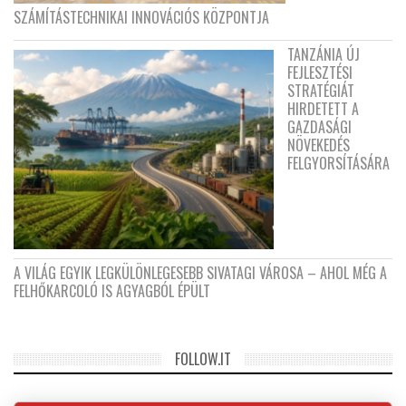
SZÁMÍTÁSTECHNIKAI INNOVÁCIÓS KÖZPONTJA
TANZÁNIA ÚJ
FEJLESZTÉSI
STRATÉGIÁT
HIRDETETT A
GAZDASÁGI
NÖVEKEDÉS
FELGYORSÍTÁSÁRA
A VILÁG EGYIK LEGKÜLÖNLEGESEBB SIVATAGI VÁROSA – AHOL MÉG A
FELHŐKARCOLÓ IS AGYAGBÓL ÉPÜLT
FOLLOW.IT