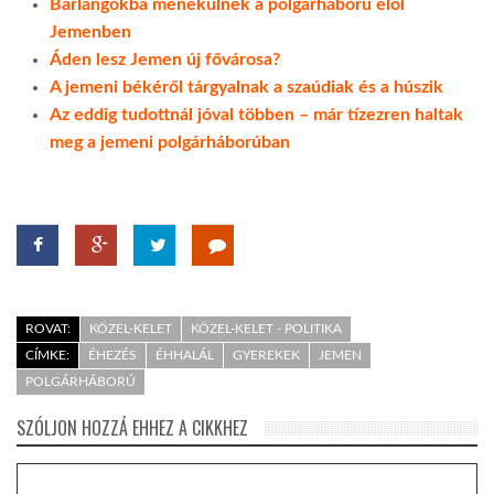
Barlangokba menekülnek a polgárháború elől
Jemenben
Áden lesz Jemen új fővárosa?
A jemeni békéről tárgyalnak a szaúdiak és a húszik
Az eddig tudottnál jóval többen – már tízezren haltak
meg a jemeni polgárháborúban
ROVAT:
KÖZEL-KELET
KÖZEL-KELET - POLITIKA
CÍMKE:
ÉHEZÉS
ÉHHALÁL
GYEREKEK
JEMEN
POLGÁRHÁBORÚ
SZÓLJON HOZZÁ EHHEZ A CIKKHEZ