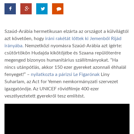
LATIMO.HU
Szaúd-Arábia hermetikusan elzárta az országot a külvilágtól
GLOBOBOOK
azt követően, hogy
iráni rakétát lőttek ki Jemenből Rijád
irányába.
Nemzetközi nyomásra Szaúd-Arábia azt ígérte:
csütörtökön Hudajda kikötőjébe és Szaana repülőterére
megenged bizonyos humanitárius szállítmányokat. “Ha
nincs utánpótlás, akkor 150 ezer gyereket azonnali éhhalál
fenyeget!” –
nyilatkozta a párizsi Le Figarónak
Liny
Suharlam, az Act for Yemen nemkormányzati szervezet
igazgatónője. Az UNICEF rövidfilmje 400 ezer
veszélyeztetett gyerekről tesz említést.