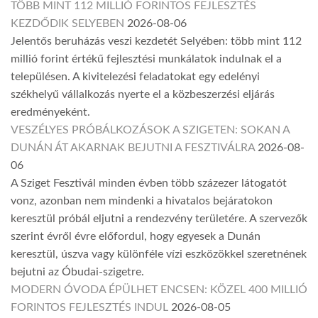
TÖBB MINT 112 MILLIÓ FORINTOS FEJLESZTÉS
KEZDŐDIK SELYEBEN
2026-08-06
Jelentős beruházás veszi kezdetét Selyében: több mint 112
millió forint értékű fejlesztési munkálatok indulnak el a
településen. A kivitelezési feladatokat egy edelényi
székhelyű vállalkozás nyerte el a közbeszerzési eljárás
eredményeként.
VESZÉLYES PRÓBÁLKOZÁSOK A SZIGETEN: SOKAN A
DUNÁN ÁT AKARNAK BEJUTNI A FESZTIVÁLRA
2026-08-
06
A Sziget Fesztivál minden évben több százezer látogatót
vonz, azonban nem mindenki a hivatalos bejáratokon
keresztül próbál eljutni a rendezvény területére. A szervezők
szerint évről évre előfordul, hogy egyesek a Dunán
keresztül, úszva vagy különféle vízi eszközökkel szeretnének
bejutni az Óbudai-szigetre.
MODERN ÓVODA ÉPÜLHET ENCSEN: KÖZEL 400 MILLIÓ
FORINTOS FEJLESZTÉS INDUL
2026-08-05