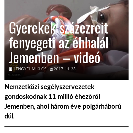
TROPICALMAGAZIN
Gyerekek százezreit
GLOBOTV
fenyegeti az éhhalál
Jemenben – videó
AFRIKA TUDÁSTÁR
A NAP SZÉPE
LENGYEL MIKLÓS
2017-11-23
Nemzetközi segélyszervezetek
LINKTR.EE
gondoskodnak 11 millió éhezőről
Jemenben, ahol három éve polgárháború
GLOBOZSARU
dúl.
DOBRAVERO.HU