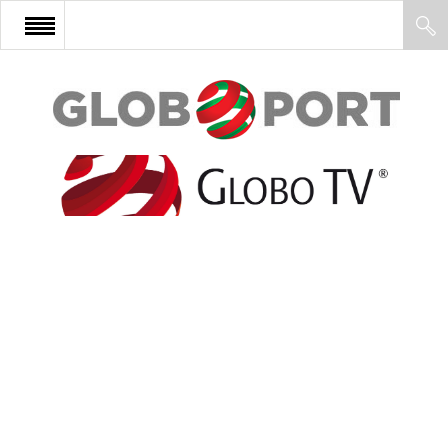
FŐOLDAL
AFRIKA
EURÓPA
ÁZSIA
ÉSZAK-AMERIKA
LATIN-AMERIKA