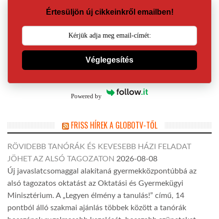
Értesüljön új cikkeinkről emailben!
Véglegesítés
Powered by
FRISS HÍREK A GLOBOTV-TŐL
RÖVIDEBB TANÓRÁK ÉS KEVESEBB HÁZI FELADAT
JÖHET AZ ALSÓ TAGOZATON
2026-08-08
Új javaslatcsomaggal alakítaná gyermekközpontúbbá az
alsó tagozatos oktatást az Oktatási és Gyermekügyi
Minisztérium. A „Legyen élmény a tanulás!” című, 14
pontból álló szakmai ajánlás többek között a tanórák