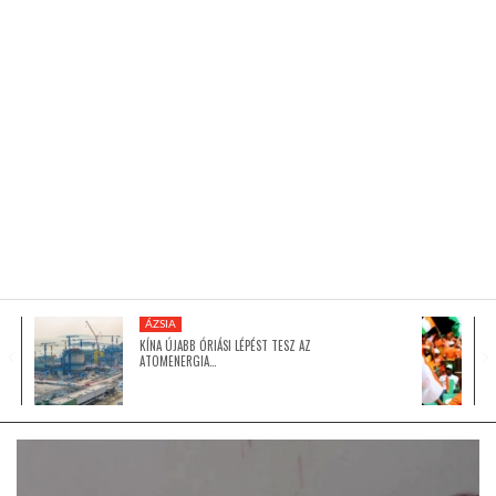
KÖZEL-KELET
AUSZTRÁLIA
A VILÁG ITTHON
MÉDIA
ÁZSIA
KÍNA ÚJABB ÓRIÁSI LÉPÉST TESZ AZ
ATOMENERGIA…
GLOBOTV BP
HÍR3D