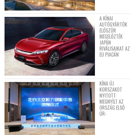
A KÍNAI
AUTÓGYÁRTÓK
ELŐSZÖR
MEGELŐZTÉK
JAPÁN
RIVÁLISAIKAT AZ
EU PIACÁN
KÍNA ÚJ
KORSZAKOT
NYITOTT:
MEGNYÍLT AZ
ORSZÁG ELSŐ
ŰR-