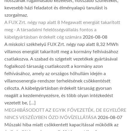
hosszának rugalmasabb kezelését, hosszabb szüneteket,
kevesebb házi feladatot és élményalapú tanulást is
szorgalmaz.
A FUX Zrt. négy nap alatt 8 Megawatt energiát takarított
meg - A társadalmi felelősségvállalás fontos a
kábelgyártásban érdekelt cég számára
2026-08-08
A miskolci székhelyű FUX Zrt. négy nap alatt 8,32 MWh
villamos energiát takarított meg a kormány felhívásához
csatlakozva. A szabad és szigetelt vezetékek gyártásával
foglalkozó társaság csatlakozott a kormány azon
felhívásához, amely az országos hőhullám idején a
villamosenergia-rendszer terhelésének csökkentését
célozta. A kábelgyártásban érdekelt társaság gyorsan
reagált a kezdeményezésre, és több olyan intézkedést
vezetett be, […]
MEGHIBÁSODOTT AZ EGYIK FŐVEZETÉK, DE EGYELŐRE
NINCS VESZÉLYBEN ÓZD IVÓVÍZELLÁTÁSA
2026-08-07
Műszaki hiba miatt csökkentett kapacitással működik az