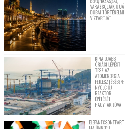
BERUHÁZÁSSAL
VARÁZSOLJÁK ÚJJÁ
DUBAI TÖRTÉNELMI
VÍZPARTJÁT
KÍNA ÚJABB
ÓRIÁSI LÉPÉST
TESZ AZ
ATOMENERGIA
FEJLESZTÉSÉBEN:
NYOLC ÚJ
REAKTOR
ÉPÍTÉSÉT
HAGYTÁK JÓVÁ
ELEFÁNTCSONTPART
MA ÜNNEPLI