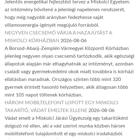
Jelentős energetikai fejlesztést tervez a Miskolci Egyetem:
az intézmény bővítené a jelenlegi napelemes rendszerét,
hogy még nagyobb arányban fedezhesse saját
villamosenergia-igényét megújuló forrásból.
NEGYVEN CSECSEMŐ VÁRJA A HAZAJUTÁST A
MISKOLCI KÓRHÁZBAN
2026-08-06
A Borsod-Abaúj-Zemplén Vármegyei Központi Kórházban
jelenleg negyven olyan csecsemő tartózkodik, akik egészségi
állapotuk alapján már elhagyhatnák az intézményt, azonban
családi vagy gyermekvédelmi okok miatt továbbra is kórházi
ellátásban maradnak. Országos szinten több mint 320
gyermek érintett hasonló helyzetben, akik átlagosan több
mint 105 napot töltenek kórházban.
HÁROM MOBILTELEFONT LOPOTT EGY MISKOLCI
TAKARÍTÓ, VÁDAT EMELTEK ELLENE
2026-08-06
Vádat emelt a Miskolci Járási Ügyészség egy takarítóként
dolgozó nő ellen, aki a vád szerint munka közben három
mobiltelefont tulajdonított el egy miskolci irodaházból.