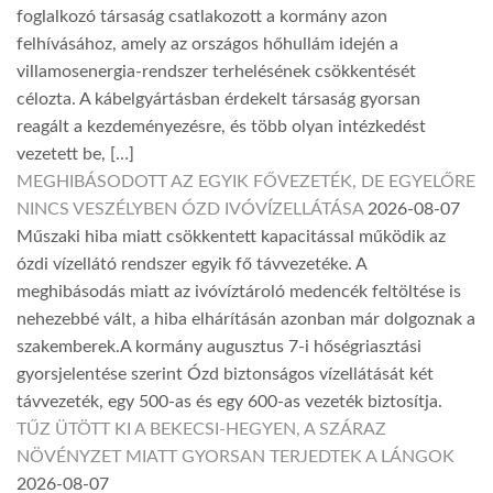
foglalkozó társaság csatlakozott a kormány azon
felhívásához, amely az országos hőhullám idején a
villamosenergia-rendszer terhelésének csökkentését
célozta. A kábelgyártásban érdekelt társaság gyorsan
reagált a kezdeményezésre, és több olyan intézkedést
vezetett be, […]
MEGHIBÁSODOTT AZ EGYIK FŐVEZETÉK, DE EGYELŐRE
NINCS VESZÉLYBEN ÓZD IVÓVÍZELLÁTÁSA
2026-08-07
Műszaki hiba miatt csökkentett kapacitással működik az
ózdi vízellátó rendszer egyik fő távvezetéke. A
meghibásodás miatt az ivóvíztároló medencék feltöltése is
nehezebbé vált, a hiba elhárításán azonban már dolgoznak a
szakemberek.A kormány augusztus 7-i hőségriasztási
gyorsjelentése szerint Ózd biztonságos vízellátását két
távvezeték, egy 500-as és egy 600-as vezeték biztosítja.
TŰZ ÜTÖTT KI A BEKECSI-HEGYEN, A SZÁRAZ
NÖVÉNYZET MIATT GYORSAN TERJEDTEK A LÁNGOK
2026-08-07