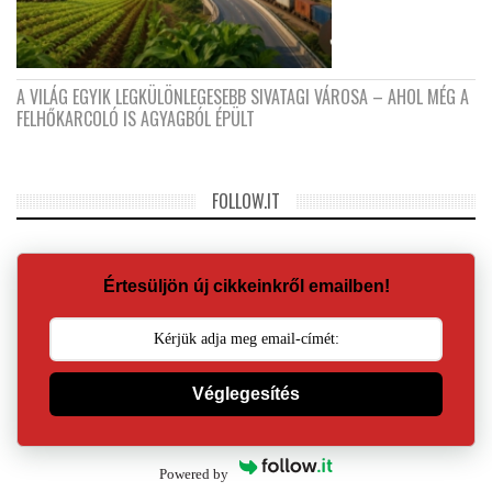
A VILÁG EGYIK LEGKÜLÖNLEGESEBB SIVATAGI VÁROSA – AHOL MÉG A
FELHŐKARCOLÓ IS AGYAGBÓL ÉPÜLT
FOLLOW.IT
Értesüljön új cikkeinkről emailben!
Véglegesítés
Powered by