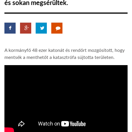
és sokan megsérültek.
LATIMO.HU
GLOBOBOOK
A kormányfő 48 ezer katonát és rendőrt mozgósított, hogy
mentsék a menthetőt a katasztrófa sújtotta területen.