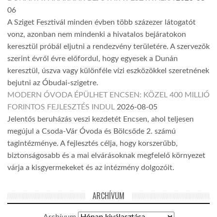
06
A Sziget Fesztivál minden évben több százezer látogatót
vonz, azonban nem mindenki a hivatalos bejáratokon
keresztül próbál eljutni a rendezvény területére. A szervezők
szerint évről évre előfordul, hogy egyesek a Dunán
keresztül, úszva vagy különféle vízi eszközökkel szeretnének
bejutni az Óbudai-szigetre.
MODERN ÓVODA ÉPÜLHET ENCSEN: KÖZEL 400 MILLIÓ
FORINTOS FEJLESZTÉS INDUL
2026-08-05
Jelentős beruházás veszi kezdetét Encsen, ahol teljesen
megújul a Csoda-Vár Óvoda és Bölcsőde 2. számú
tagintézménye. A fejlesztés célja, hogy korszerűbb,
biztonságosabb és a mai elvárásoknak megfelelő környezet
várja a kisgyermekeket és az intézmény dolgozóit.
ARCHÍVUM
Archívum