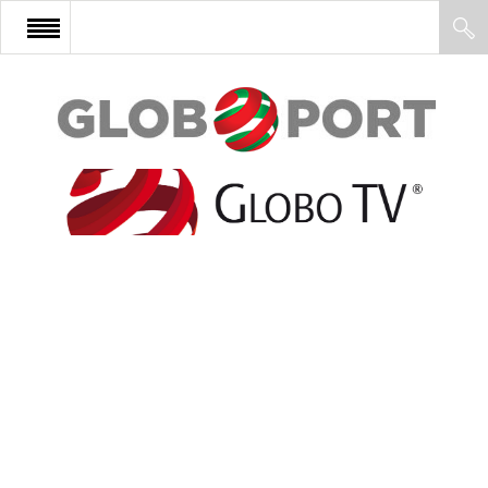
FŐOLDAL
AFRIKA
EURÓPA
ÁZSIA
ÉSZAK-AMERIKA
LATIN-AMERIKA