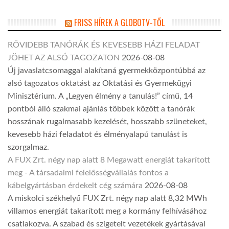
FRISS HÍREK A GLOBOTV-TŐL
RÖVIDEBB TANÓRÁK ÉS KEVESEBB HÁZI FELADAT
JÖHET AZ ALSÓ TAGOZATON
2026-08-08
Új javaslatcsomaggal alakítaná gyermekközpontúbbá az
alsó tagozatos oktatást az Oktatási és Gyermekügyi
Minisztérium. A „Legyen élmény a tanulás!” című, 14
pontból álló szakmai ajánlás többek között a tanórák
hosszának rugalmasabb kezelését, hosszabb szüneteket,
kevesebb házi feladatot és élményalapú tanulást is
szorgalmaz.
A FUX Zrt. négy nap alatt 8 Megawatt energiát takarított
meg - A társadalmi felelősségvállalás fontos a
kábelgyártásban érdekelt cég számára
2026-08-08
A miskolci székhelyű FUX Zrt. négy nap alatt 8,32 MWh
villamos energiát takarított meg a kormány felhívásához
csatlakozva. A szabad és szigetelt vezetékek gyártásával