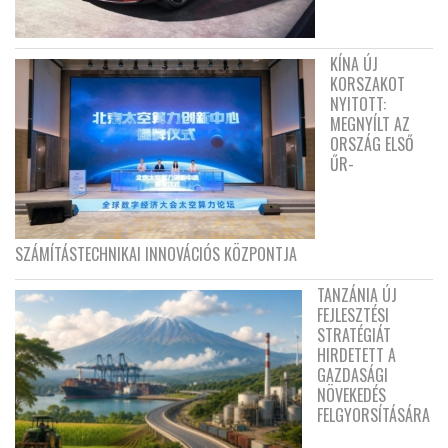
KÍNA ÚJ
KORSZAKOT
NYITOTT:
MEGNYÍLT AZ
ORSZÁG ELSŐ
ŰR-
SZÁMÍTÁSTECHNIKAI INNOVÁCIÓS KÖZPONTJA
TANZÁNIA ÚJ
FEJLESZTÉSI
STRATÉGIÁT
HIRDETETT A
GAZDASÁGI
NÖVEKEDÉS
FELGYORSÍTÁSÁRA