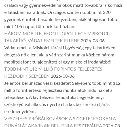
családi vagy gyermekvédelmi okok miatt továbbra is kórházi
ellátásban maradnak. Országos szinten több mint 320
gyermek érintett hasonló helyzetben, akik átlagosan több
mint 105 napot töltenek kórházban.
HÁROM MOBILTELEFONT LOPOTT EGY MISKOLCI
TAKARÍTÓ, VÁDAT EMELTEK ELLENE
2026-08-06
Vádat emelt a Miskolci Járási Ügyészség egy takarítóként
dolgozó nő ellen, aki a vád szerint munka közben három
mobiltelefont tulajdonított el egy miskolci irodaházból.
TÖBB MINT 112 MILLIÓ FORINTOS FEJLESZTÉS
KEZDŐDIK SELYEBEN
2026-08-06
Jelentős beruházás veszi kezdetét Selyében: több mint 112
millió forint értékű fejlesztési munkálatok indulnak el a
településen. A kivitelezési feladatokat egy edelényi
székhelyű vállalkozás nyerte el a közbeszerzési eljárás
eredményeként.
VESZÉLYES PRÓBÁLKOZÁSOK A SZIGETEN: SOKAN A
DUNÁN ÁT AKARNAK BEJUTNI A FESZTIVÁLRA
2026-08-