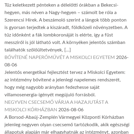
Tűz keletkezett pénteken a délelőtti órákban a Bekecsi-
hegyen, más néven a Nagy-hegyen – számolt be róla a
Szerencsi Hírek. A beszámoló szerint a lángok több ponton
is gyorsan terjedtek a kiszáradt, földközeli növényzetben. A
tűz időnként a fák lombkoronáját is elérte, így a füst
messziről is jól látható volt. A környéken jelentős számban
találhatók szőlőültetvények, […]
BŐVÍTENÉ NAPERŐMŰVÉT A MISKOLCI EGYETEM
2026-
08-06
Jelentős energetikai fejlesztést tervez a Miskolci Egyetem:
az intézmény bővítené a jelenlegi napelemes rendszerét,
hogy még nagyobb arányban fedezhesse saját
villamosenergia-igényét megújuló forrásból.
NEGYVEN CSECSEMŐ VÁRJA A HAZAJUTÁST A
MISKOLCI KÓRHÁZBAN
2026-08-06
A Borsod-Abaúj-Zemplén Vármegyei Központi Kórházban
jelenleg negyven olyan csecsemő tartózkodik, akik egészségi
állapotuk alapján már elhagyhatnák az intézményt, azonban