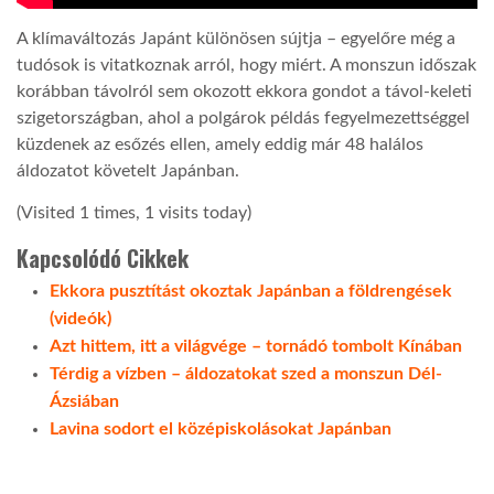
A klímaváltozás Japánt különösen sújtja – egyelőre még a
tudósok is vitatkoznak arról, hogy miért. A monszun időszak
korábban távolról sem okozott ekkora gondot a távol-keleti
szigetországban, ahol a polgárok példás fegyelmezettséggel
küzdenek az esőzés ellen, amely eddig már 48 halálos
áldozatot követelt Japánban.
(Visited 1 times, 1 visits today)
Kapcsolódó Cikkek
Ekkora pusztítást okoztak Japánban a földrengések
(videók)
Azt hittem, itt a világvége – tornádó tombolt Kínában
Térdig a vízben – áldozatokat szed a monszun Dél-
Ázsiában
Lavina sodort el középiskolásokat Japánban