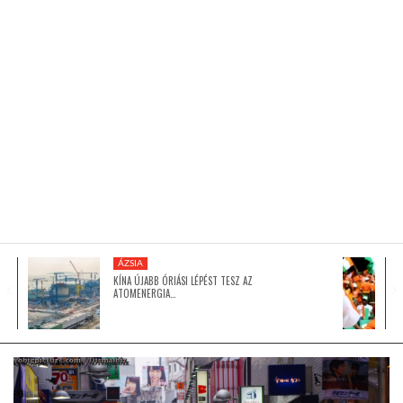
KÖZEL-KELET
AUSZTRÁLIA
A VILÁG ITTHON
MÉDIA
ÁZSIA
KÍNA ÚJABB ÓRIÁSI LÉPÉST TESZ AZ
ATOMENERGIA…
GLOBOTV BP
HÍR3D