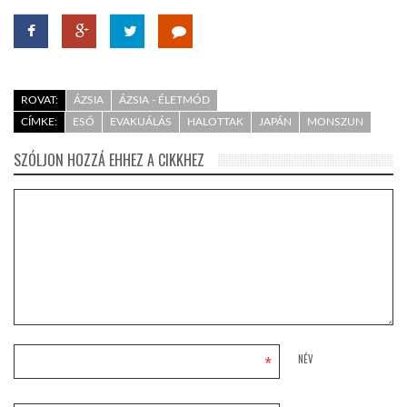
ROVAT:
ÁZSIA
ÁZSIA - ÉLETMÓD
CÍMKE:
ESŐ
EVAKUÁLÁS
HALOTTAK
JAPÁN
MONSZUN
SZÓLJON HOZZÁ EHHEZ A CIKKHEZ
*
NÉV