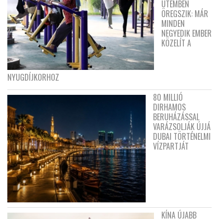
ÜTEMBEN
ÖREGSZIK: MÁR
MINDEN
NEGYEDIK EMBER
KÖZELÍT A
NYUGDÍJKORHOZ
80 MILLIÓ
DIRHAMOS
BERUHÁZÁSSAL
VARÁZSOLJÁK ÚJJÁ
DUBAI TÖRTÉNELMI
VÍZPARTJÁT
KÍNA ÚJABB