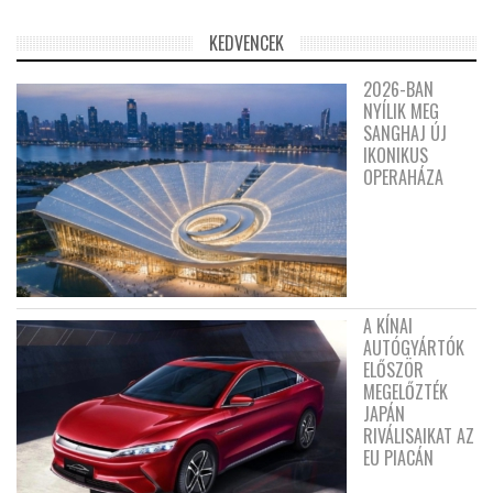
KEDVENCEK
2026-BAN
NYÍLIK MEG
SANGHAJ ÚJ
IKONIKUS
OPERAHÁZA
A KÍNAI
AUTÓGYÁRTÓK
ELŐSZÖR
MEGELŐZTÉK
JAPÁN
RIVÁLISAIKAT AZ
EU PIACÁN