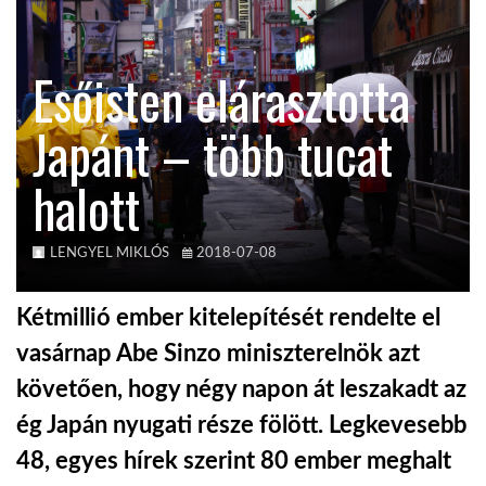
TROPICALMAGAZIN
Esőisten elárasztotta
GLOBOTV
Japánt – több tucat
halott
AFRIKA TUDÁSTÁR
A NAP SZÉPE
LENGYEL MIKLÓS
2018-07-08
Kétmillió ember kitelepítését rendelte el
LINKTR.EE
vasárnap Abe Sinzo miniszterelnök azt
követően, hogy négy napon át leszakadt az
GLOBOZSARU
ég Japán nyugati része fölött. Legkevesebb
48, egyes hírek szerint 80 ember meghalt
DOBRAVERO.HU