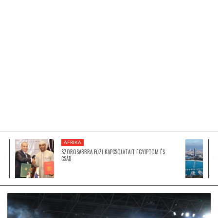
KÖZEL-KELET
AUSZTRÁLIA
A VILÁG ITTHON
MÉDIA
AFRIKA
SZOROSABBRA FŰZI KAPCSOLATAIT EGYIPTOM ÉS
CSÁD
GLOBOTV BP
HÍR3D