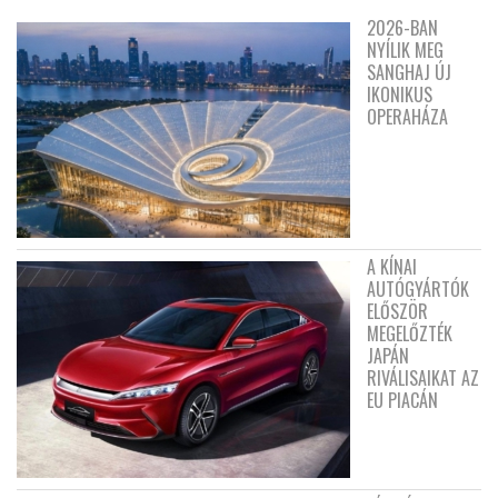
2026-BAN
NYÍLIK MEG
SANGHAJ ÚJ
IKONIKUS
OPERAHÁZA
A KÍNAI
AUTÓGYÁRTÓK
ELŐSZÖR
MEGELŐZTÉK
JAPÁN
RIVÁLISAIKAT AZ
EU PIACÁN