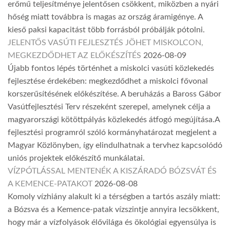
erőmű teljesítménye jelentősen csökkent, miközben a nyári
hőség miatt továbbra is magas az ország áramigénye. A
kieső paksi kapacitást több forrásból próbálják pótolni.
JELENTŐS VASÚTI FEJLESZTÉS JÖHET MISKOLCON,
MEGKEZDŐDHET AZ ELŐKÉSZÍTÉS
2026-08-09
Újabb fontos lépés történhet a miskolci vasúti közlekedés
fejlesztése érdekében: megkezdődhet a miskolci fővonal
korszerűsítésének előkészítése. A beruházás a Baross Gábor
Vasútfejlesztési Terv részeként szerepel, amelynek célja a
magyarországi kötöttpályás közlekedés átfogó megújítása.A
fejlesztési programról szóló kormányhatározat megjelent a
Magyar Közlönyben, így elindulhatnak a tervhez kapcsolódó
uniós projektek előkészítő munkálatai.
VÍZPÓTLÁSSAL MENTENÉK A KISZÁRADÓ BÓZSVÁT ÉS
A KEMENCE-PATAKOT
2026-08-08
Komoly vízhiány alakult ki a térségben a tartós aszály miatt:
a Bózsva és a Kemence-patak vízszintje annyira lecsökkent,
hogy már a vízfolyások élővilága és ökológiai egyensúlya is