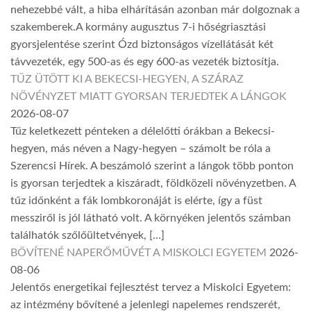
nehezebbé vált, a hiba elhárításán azonban már dolgoznak a
szakemberek.A kormány augusztus 7-i hőségriasztási
gyorsjelentése szerint Ózd biztonságos vízellátását két
távvezeték, egy 500-as és egy 600-as vezeték biztosítja.
TŰZ ÜTÖTT KI A BEKECSI-HEGYEN, A SZÁRAZ
NÖVÉNYZET MIATT GYORSAN TERJEDTEK A LÁNGOK
2026-08-07
Tűz keletkezett pénteken a délelőtti órákban a Bekecsi-
hegyen, más néven a Nagy-hegyen – számolt be róla a
Szerencsi Hírek. A beszámoló szerint a lángok több ponton
is gyorsan terjedtek a kiszáradt, földközeli növényzetben. A
tűz időnként a fák lombkoronáját is elérte, így a füst
messziről is jól látható volt. A környéken jelentős számban
találhatók szőlőültetvények, […]
BŐVÍTENÉ NAPERŐMŰVÉT A MISKOLCI EGYETEM
2026-
08-06
Jelentős energetikai fejlesztést tervez a Miskolci Egyetem:
az intézmény bővítené a jelenlegi napelemes rendszerét,