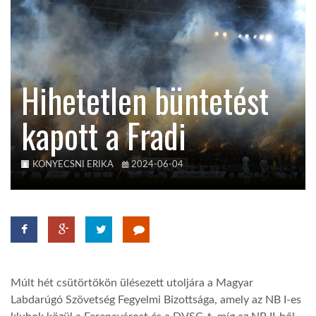
TROPICALMAGAZIN
GLOBOTV
Hihetetlen büntetést
kapott a Fradi
AFRIKA TUDÁSTÁR
A NAP SZÉPE
KONYECSNI ERIKA
2024-06-04
LINKTR.EE
GLOBOZSARU
Múlt hét csütörtökön ülésezett utoljára a Magyar
Labdarúgó Szövetség Fegyelmi Bizottsága, amely az NB I-es
DOBRAVERO.HU