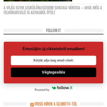
A VILÁG EGYIK LEGKÜLÖNLEGESEBB SIVATAGI VÁROSA – AHOL MÉG A
FELHŐKARCOLÓ IS AGYAGBÓL ÉPÜLT
FOLLOW.IT
Értesüljön új cikkeinkről emailben!
Véglegesítés
Powered by
FRISS HÍREK A GLOBOTV-TŐL