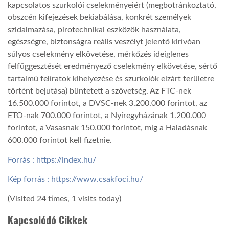
kapcsolatos szurkolói cselekményeiért (megbotránkoztató,
obszcén kifejezések bekiabálása, konkrét személyek
szidalmazása, pirotechnikai eszközök használata,
egészségre, biztonságra reális veszélyt jelentő kirívóan
súlyos cselekmény elkövetése, mérkőzés ideiglenes
felfüggesztését eredményező cselekmény elkövetése, sértő
tartalmú felíratok kihelyezése és szurkolók elzárt területre
történt bejutása) büntetett a szövetség. Az FTC-nek
16.500.000 forintot, a DVSC-nek 3.200.000 forintot, az
ETO-nak 700.000 forintot, a Nyíregyházának 1.200.000
forintot, a Vasasnak 150.000 forintot, míg a Haladásnak
600.000 forintot kell fizetnie.
Forrás : https://index.hu/
Kép forrás : https://www.csakfoci.hu/
(Visited 24 times, 1 visits today)
Kapcsolódó Cikkek