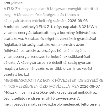
szorgalmaz.
A FUX Zrt. négy nap alatt 8 Megawatt energiát takarított
meg - A társadalmi felelősségvállalás fontos a
kábelgyártásban érdekelt cég számára
2026-08-08
A miskolci székhelyű FUX Zrt. négy nap alatt 8,32 MWh
villamos energiát takarított meg a kormány felhívásához
csatlakozva. A szabad és szigetelt vezetékek gyártásával
foglalkozó társaság csatlakozott a kormány azon
felhívásához, amely az országos hőhullám idején a
villamosenergia-rendszer terhelésének csökkentését
célozta. A kábelgyártásban érdekelt társaság gyorsan
reagált a kezdeményezésre, és több olyan intézkedést
vezetett be, […]
MEGHIBÁSODOTT AZ EGYIK FŐVEZETÉK, DE EGYELŐRE
NINCS VESZÉLYBEN ÓZD IVÓVÍZELLÁTÁSA
2026-08-07
Műszaki hiba miatt csökkentett kapacitással működik az
ózdi vízellátó rendszer egyik fő távvezetéke. A
meghibásodás miatt az ivóvíztároló medencék feltöltése is