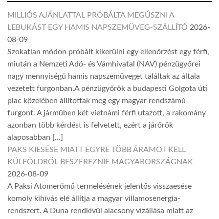
MILLIÓS AJÁNLATTAL PRÓBÁLTA MEGÚSZNI A
LEBUKÁST EGY HAMIS NAPSZEMÜVEG-SZÁLLÍTÓ
2026-
08-09
Szokatlan módon próbált kikerülni egy ellenőrzést egy férfi,
miután a Nemzeti Adó- és Vámhivatal (NAV) pénzügyőrei
nagy mennyiségű hamis napszemüveget találtak az általa
vezetett furgonban.A pénzügyőrök a budapesti Golgota úti
piac közelében állítottak meg egy magyar rendszámú
furgont. A járműben két vietnámi férfi utazott, a rakomány
azonban több kérdést is felvetett, ezért a járőrök
alaposabban […]
PAKS KIESÉSE MIATT EGYRE TÖBB ÁRAMOT KELL
KÜLFÖLDRŐL BESZEREZNIE MAGYARORSZÁGNAK
2026-08-09
A Paksi Atomerőmű termelésének jelentős visszaesése
komoly kihívás elé állítja a magyar villamosenergia-
rendszert. A Duna rendkívül alacsony vízállása miatt az