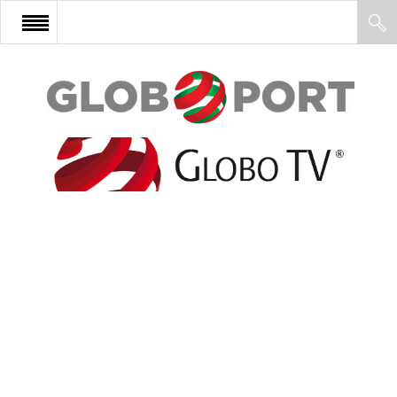
FŐOLDAL
AFRIKA
EURÓPA
ÁZSIA
ÉSZAK-AMERIKA
LATIN-AMERIKA