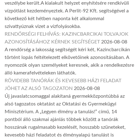
veszélybe került.A kialakult helyzet enyhítésére rendkívüli
vízpótlást kezdeményeztek. A Perlit-92 Kft. segítségével a
következő két hétben naponta két alkalommal
szivattyúznak vizet a vízfolyásokba.
RENDŐRSÉGI FELHÍVÁS: KAZINCBARCIKAI TOLVAJOK
AZONOSÍTÁSÁHOZ KÉRNEK SEGÍTSÉGET
2026-08-08
A rendőrség a lakosság segítségét kéri két, Kazincbarcikán
történt lopás feltételezett elkövetőinek azonosításában. A
nyomozók olyan személyeket keresnek, akik a rendelkezésre
álló kamerafelvételeken láthatók.
RÖVIDEBB TANÓRÁK ÉS KEVESEBB HÁZI FELADAT
JÖHET AZ ALSÓ TAGOZATON
2026-08-08
Új javaslatcsomaggal alakítaná gyermekközpontúbbá az
alsó tagozatos oktatást az Oktatási és Gyermekügyi
Minisztérium. A „Legyen élmény a tanulás!” című, 14
pontból álló szakmai ajánlás többek között a tanórák
hosszának rugalmasabb kezelését, hosszabb szüneteket,
kevesebb házi feladatot és élményalapú tanulást is