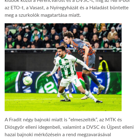
klubok közül a Ferencvárost és a DVSC-t, míg az NB II-ből
az ETO-t, a Vasast, a Nyíregyházát és a Haladást büntette
LATIMO.HU
meg a szurkolók magatartása miatt.
GLOBOBOOK
A Fradit négy bajnoki miatt is “elmeszelték”, az MTK és
Diósgyőr elleni idegenbeli, valamint a DVSC és Újpest elleni
hazai bajnoki mérkőzésein a rend megzavarásával