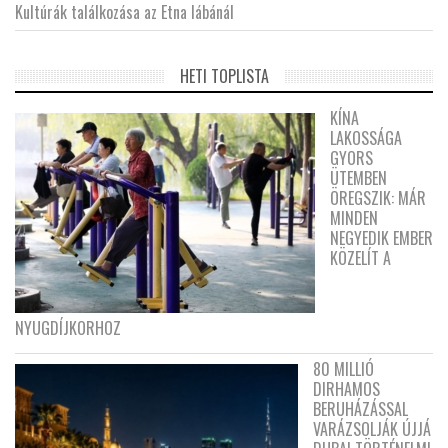
Kultúrák találkozása az Etna lábánál
HETI TOPLISTA
KÍNA
LAKOSSÁGA
GYORS
ÜTEMBEN
ÖREGSZIK: MÁR
MINDEN
NEGYEDIK EMBER
KÖZELÍT A
NYUGDÍJKORHOZ
80 MILLIÓ
DIRHAMOS
BERUHÁZÁSSAL
VARÁZSOLJÁK ÚJJÁ