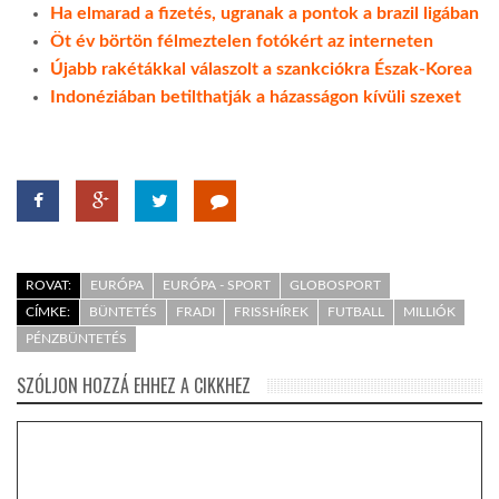
Ha elmarad a fizetés, ugranak a pontok a brazil ligában
Öt év börtön félmeztelen fotókért az interneten
Újabb rakétákkal válaszolt a szankciókra Észak-Korea
Indonéziában betilthatják a házasságon kívüli szexet
ROVAT:
EURÓPA
EURÓPA - SPORT
GLOBOSPORT
CÍMKE:
BÜNTETÉS
FRADI
FRISSHÍREK
FUTBALL
MILLIÓK
PÉNZBÜNTETÉS
SZÓLJON HOZZÁ EHHEZ A CIKKHEZ