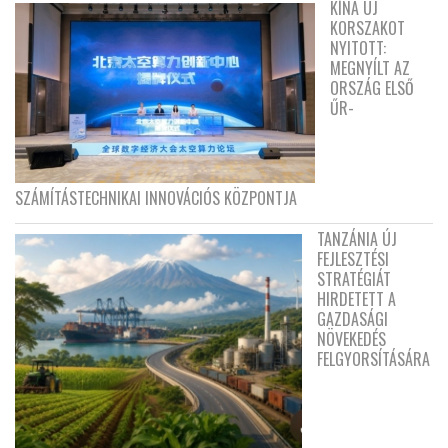
KÍNA ÚJ
KORSZAKOT
NYITOTT:
MEGNYÍLT AZ
ORSZÁG ELSŐ
ŰR-
SZÁMÍTÁSTECHNIKAI INNOVÁCIÓS KÖZPONTJA
TANZÁNIA ÚJ
FEJLESZTÉSI
STRATÉGIÁT
HIRDETETT A
GAZDASÁGI
NÖVEKEDÉS
FELGYORSÍTÁSÁRA