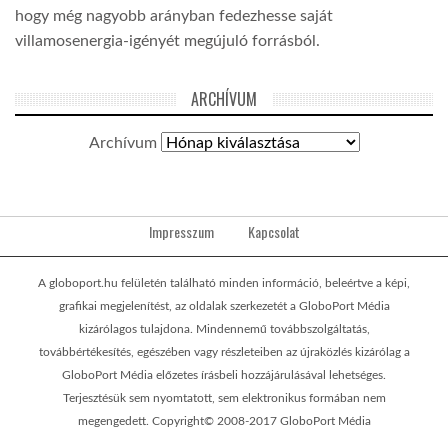
hogy még nagyobb arányban fedezhesse saját
villamosenergia-igényét megújuló forrásból.
ARCHÍVUM
Archívum
Impresszum
Kapcsolat
A globoport.hu felületén található minden információ, beleértve a képi,
grafikai megjelenítést, az oldalak szerkezetét a GloboPort Média
kizárólagos tulajdona. Mindennemű továbbszolgáltatás,
továbbértékesítés, egészében vagy részleteiben az újraközlés kizárólag a
GloboPort Média előzetes írásbeli hozzájárulásával lehetséges.
Terjesztésük sem nyomtatott, sem elektronikus formában nem
megengedett. Copyright© 2008-2017 GloboPort Média