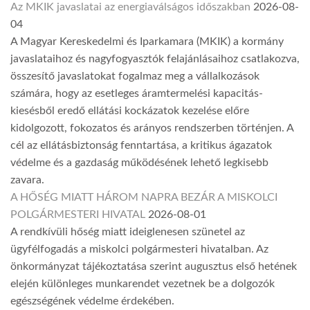
Az MKIK javaslatai az energiaválságos időszakban
2026-08-
04
A Magyar Kereskedelmi és Iparkamara (MKIK) a kormány
javaslataihoz és nagyfogyasztók felajánlásaihoz csatlakozva,
összesítő javaslatokat fogalmaz meg a vállalkozások
számára, hogy az esetleges áramtermelési kapacitás-
kiesésből eredő ellátási kockázatok kezelése előre
kidolgozott, fokozatos és arányos rendszerben történjen. A
cél az ellátásbiztonság fenntartása, a kritikus ágazatok
védelme és a gazdaság működésének lehető legkisebb
zavara.
A HŐSÉG MIATT HÁROM NAPRA BEZÁR A MISKOLCI
POLGÁRMESTERI HIVATAL
2026-08-01
A rendkívüli hőség miatt ideiglenesen szünetel az
ügyfélfogadás a miskolci polgármesteri hivatalban. Az
önkormányzat tájékoztatása szerint augusztus első hetének
elején különleges munkarendet vezetnek be a dolgozók
egészségének védelme érdekében.