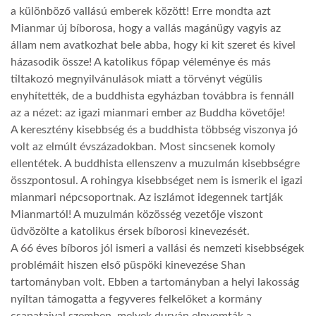
a különböző vallású emberek között! Erre mondta azt
Mianmar új bíborosa, hogy a vallás magánügy vagyis az
LATIMO.HU
állam nem avatkozhat bele abba, hogy ki kit szeret és kivel
házasodik össze! A katolikus főpap véleménye és más
GLOBOBOOK
tiltakozó megnyilvánulások miatt a törvényt végülis
enyhítették, de a buddhista egyházban továbbra is fennáll
az a nézet: az igazi mianmari ember az Buddha követője!
A keresztény kisebbség és a buddhista többség viszonya jó
volt az elmúlt évszázadokban. Most sincsenek komoly
ellentétek. A buddhista ellenszenv a muzulmán kisebbségre
összpontosul. A rohingya kisebbséget nem is ismerik el igazi
mianmari népcsoportnak. Az iszlámot idegennek tartják
Mianmartól! A muzulmán közösség vezetője viszont
üdvözölte a katolikus érsek bíborosi kinevezését.
A 66 éves bíboros jól ismeri a vallási és nemzeti kisebbségek
problémáit hiszen első püspöki kinevezése Shan
tartományban volt. Ebben a tartományban a helyi lakosság
nyíltan támogatta a fegyveres felkelőket a kormány
csapataival szemben, melyek durván elnyomták a