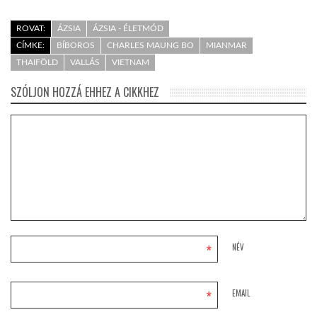
ROVAT:
ÁZSIA
ÁZSIA - ÉLETMÓD
CÍMKE:
BÍBOROS
CHARLES MAUNG BO
MIANMAR
THAIFÖLD
VALLÁS
VIETNAM
SZÓLJON HOZZÁ EHHEZ A CIKKHEZ
*
NÉV
*
EMAIL