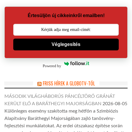
Értesüljön új cikkeinkről emailben!
Véglegesítés
Powered by
FRISS HÍREK A GLOBOTV-TŐL
MÁSODIK VILÁGHÁBORÚS PÁNCÉLTÖRŐ GRÁNÁT
KERÜLT ELŐ A BARÁTHEGYI MAJORSÁGBAN
2026-08-05
Különleges esemény szakította meg hétfőn a Szimbiózis
Alapítvány Baráthegyi Majorságában zajló tanösvény-
fejlesztési munkálatokat. Az erdei útszakasz építése során