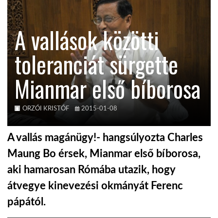
KÖZEL-KELET
A vallások közötti
toleranciát sürgette
AUSZTRÁLIA
Mianmar első bíborosa
A VILÁG ITTHON
ORZÓI KRISTÓF
2015-01-08
MÉDIA
A vallás magánügy!- hangsúlyozta Charles
Maung Bo érsek, Mianmar első bíborosa,
aki hamarosan Rómába utazik, hogy
GLOBOTV BP
átvegye kinevezési okmányát Ferenc
pápától.
HÍR3D