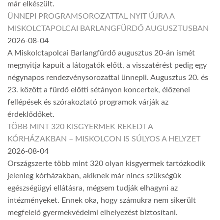
már elkészült.
ÜNNEPI PROGRAMSOROZATTAL NYIT ÚJRA A
MISKOLCTAPOLCAI BARLANGFÜRDŐ AUGUSZTUSBAN
2026-08-04
A Miskolctapolcai Barlangfürdő augusztus 20-án ismét
megnyitja kapuit a látogatók előtt, a visszatérést pedig egy
négynapos rendezvénysorozattal ünnepli. Augusztus 20. és
23. között a fürdő előtti sétányon koncertek, élőzenei
fellépések és szórakoztató programok várják az
érdeklődőket.
TÖBB MINT 320 KISGYERMEK REKEDT A
KÓRHÁZAKBAN – MISKOLCON IS SÚLYOS A HELYZET
2026-08-04
Országszerte több mint 320 olyan kisgyermek tartózkodik
jelenleg kórházakban, akiknek már nincs szükségük
egészségügyi ellátásra, mégsem tudják elhagyni az
intézményeket. Ennek oka, hogy számukra nem sikerült
megfelelő gyermekvédelmi elhelyezést biztosítani.