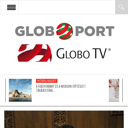
FŐOLDAL
AFRIKA
EURÓPA
KÖZEL-KELET
ÁZSIA
A HAGYOMÁNY ÉS A MODERN ÉPÍTÉSZET
TALÁLKOZÁSA…
ÉSZAK-AMERIKA
LATIN-AMERIKA