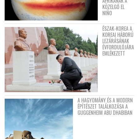
AFRIKÁNAK A
KÖZELGŐ EL
NIÑO
ÉSZAK-KOREA A
KOREAI HÁBORÚ
LEZÁRÁSÁNAK
ÉVFORDULÓJÁRA
EMLÉKEZETT
A HAGYOMÁNY ÉS A MODERN
ÉPÍTÉSZET TALÁLKOZÁSA A
GUGGENHEIM ABU DHABIBAN