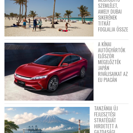
SZEMLÉLET,
AMELY DUBAI
SIKERÉNEK
TITKÁT
FOGLALJA ÖSSZE
A KÍNAI
AUTÓGYÁRTÓK
ELŐSZÖR
MEGELŐZTÉK
JAPÁN
RIVÁLISAIKAT AZ
EU PIACÁN
TANZÁNIA ÚJ
FEJLESZTÉSI
STRATÉGIÁT
HIRDETETT A
GAZDASÁGI