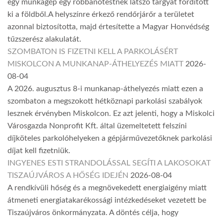
egy munkagép egy robbanótestnek látszó tárgyat fordított
ki a földből.A helyszínre érkező rendőrjárőr a területet
azonnal biztosította, majd értesítette a Magyar Honvédség
tűzszerész alakulatát.
SZOMBATON IS FIZETNI KELL A PARKOLÁSÉRT
MISKOLCON A MUNKANAP-ÁTHELYEZÉS MIATT
2026-
08-04
A 2026. augusztus 8-i munkanap-áthelyezés miatt ezen a
szombaton a megszokott hétköznapi parkolási szabályok
lesznek érvényben Miskolcon. Ez azt jelenti, hogy a Miskolci
Városgazda Nonprofit Kft. által üzemeltetett felszíni
díjköteles parkolóhelyeken a gépjárművezetőknek parkolási
díjat kell fizetniük.
INGYENES ESTI STRANDOLÁSSAL SEGÍTI A LAKOSOKAT
TISZAÚJVÁROS A HŐSÉG IDEJÉN
2026-08-04
A rendkívüli hőség és a megnövekedett energiaigény miatt
átmeneti energiatakarékossági intézkedéseket vezetett be
Tiszaújváros önkormányzata. A döntés célja, hogy