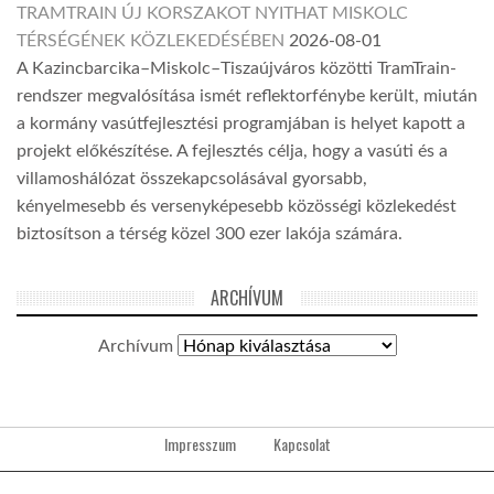
TRAMTRAIN ÚJ KORSZAKOT NYITHAT MISKOLC
TÉRSÉGÉNEK KÖZLEKEDÉSÉBEN
2026-08-01
A Kazincbarcika–Miskolc–Tiszaújváros közötti TramTrain-
rendszer megvalósítása ismét reflektorfénybe került, miután
a kormány vasútfejlesztési programjában is helyet kapott a
projekt előkészítése. A fejlesztés célja, hogy a vasúti és a
villamoshálózat összekapcsolásával gyorsabb,
kényelmesebb és versenyképesebb közösségi közlekedést
biztosítson a térség közel 300 ezer lakója számára.
ARCHÍVUM
Archívum
Impresszum
Kapcsolat