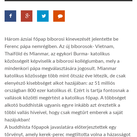
TROPICALMAGAZIN
GLOBOTV
Három ázsiai főpap bíborosi kinevezését jelentette be
Ferenc pápa nemrégiben. Az új bíborosok- Vietnam,
AFRIKA TUDÁSTÁR
Thaiföld és Mianmar, az egykori Burma- katolikus
közösségeit képviselik a bíborosi kollégiumban, mely a
mindenkori pápa megválasztására jogosult. Mianmar
A NAP SZÉPE
katolikus közössége több mint ötszáz éve létezik, de csak
elenyésző kisebbséget alkot hazájában: az 51 milliós
országban 800 ezer katolikus él. Ezért is tartja fontosnak a
LINKTR.EE
vallások közötti megértést a katolikus főpap. A többséget
alkotó buddhisták ugyanis egyre inkább azt éreztetik a
GLOBOZSARU
többi vallás híveivel, hogy csak megtűrt emberek a saját
hazájukban!
A buddhista főpapok javaslatára előterjesztettek egy
DOBRAVERO.HU
törvényt, amely kerek-perec megtiltotta volna a házasságot