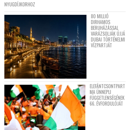
NYUGDÍJKORHOZ
80 MILLIÓ
DIRHAMOS
BERUHÁZÁSSAL
VARÁZSOLJÁK ÚJJÁ
DUBAI TÖRTÉNELMI
VÍZPARTJÁT
ELEFÁNTCSONTPART
MA ÜNNEPLI
FÜGGETLENSÉGÉNEK
66. ÉVFORDULÓJÁT