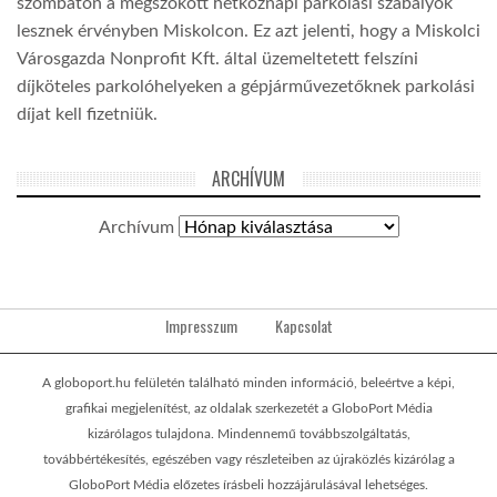
szombaton a megszokott hétköznapi parkolási szabályok
lesznek érvényben Miskolcon. Ez azt jelenti, hogy a Miskolci
Városgazda Nonprofit Kft. által üzemeltetett felszíni
díjköteles parkolóhelyeken a gépjárművezetőknek parkolási
díjat kell fizetniük.
ARCHÍVUM
Archívum
Impresszum
Kapcsolat
A globoport.hu felületén található minden információ, beleértve a képi,
grafikai megjelenítést, az oldalak szerkezetét a GloboPort Média
kizárólagos tulajdona. Mindennemű továbbszolgáltatás,
továbbértékesítés, egészében vagy részleteiben az újraközlés kizárólag a
GloboPort Média előzetes írásbeli hozzájárulásával lehetséges.