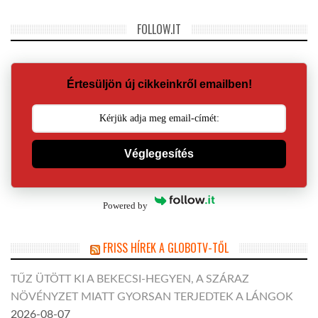
FOLLOW.IT
Értesüljön új cikkeinkről emailben!
Véglegesítés
Powered by
FRISS HÍREK A GLOBOTV-TŐL
TŰZ ÜTÖTT KI A BEKECSI-HEGYEN, A SZÁRAZ
NÖVÉNYZET MIATT GYORSAN TERJEDTEK A LÁNGOK
2026-08-07