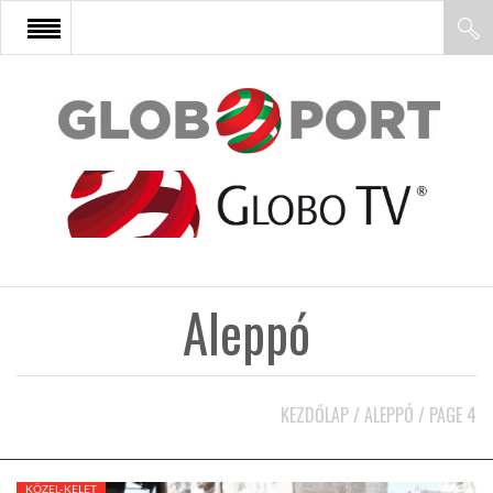
FŐOLDAL
AFRIKA
EURÓPA
Aleppó
ÁZSIA
ÉSZAK-AMERIKA
KEZDŐLAP
/
ALEPPÓ
/
PAGE 4
LATIN-AMERIKA
KÖZEL-KELET