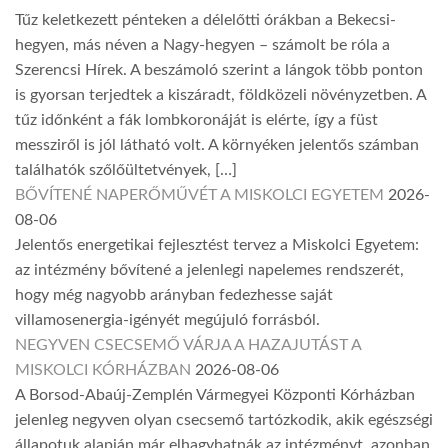
Tűz keletkezett pénteken a délelőtti órákban a Bekecsi-
hegyen, más néven a Nagy-hegyen – számolt be róla a
Szerencsi Hírek. A beszámoló szerint a lángok több ponton
is gyorsan terjedtek a kiszáradt, földközeli növényzetben. A
tűz időnként a fák lombkoronáját is elérte, így a füst
messziről is jól látható volt. A környéken jelentős számban
találhatók szőlőültetvények, […]
BŐVÍTENÉ NAPERŐMŰVÉT A MISKOLCI EGYETEM
2026-
08-06
Jelentős energetikai fejlesztést tervez a Miskolci Egyetem:
az intézmény bővítené a jelenlegi napelemes rendszerét,
hogy még nagyobb arányban fedezhesse saját
villamosenergia-igényét megújuló forrásból.
NEGYVEN CSECSEMŐ VÁRJA A HAZAJUTÁST A
MISKOLCI KÓRHÁZBAN
2026-08-06
A Borsod-Abaúj-Zemplén Vármegyei Központi Kórházban
jelenleg negyven olyan csecsemő tartózkodik, akik egészségi
állapotuk alapján már elhagyhatnák az intézményt, azonban