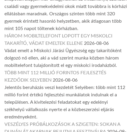
családi vagy gyermekvédelmi okok miatt továbbra is kórházi
ellátásban maradnak. Országos szinten több mint 320
gyermek érintett hasonló helyzetben, akik átlagosan több
mint 105 napot töltenek kórházban.
HÁROM MOBILTELEFONT LOPOTT EGY MISKOLCI
TAKARÍTÓ, VÁDAT EMELTEK ELLENE
2026-08-06
Vádat emelt a Miskolci Járási Ügyészség egy takarítóként
dolgozó nő ellen, aki a vád szerint munka közben három
mobiltelefont tulajdonított el egy miskolci irodaházból.
TÖBB MINT 112 MILLIÓ FORINTOS FEJLESZTÉS
KEZDŐDIK SELYEBEN
2026-08-06
Jelentős beruházás veszi kezdetét Selyében: több mint 112
millió forint értékű fejlesztési munkálatok indulnak el a
településen. A kivitelezési feladatokat egy edelényi
székhelyű vállalkozás nyerte el a közbeszerzési eljárás
eredményeként.
VESZÉLYES PRÓBÁLKOZÁSOK A SZIGETEN: SOKAN A
DUNÁN ÁT AKARNAK BEJUTNI A FESZTIVÁLRA
2026-08-