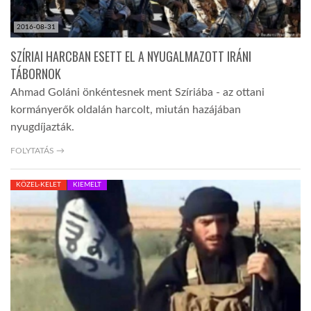
2016-08-31
SZÍRIAI HARCBAN ESETT EL A NYUGALMAZOTT IRÁNI
TÁBORNOK
Ahmad Goláni önkéntesnek ment Szíriába - az ottani
kormányerők oldalán harcolt, miután hazájában
nyugdíjazták.
FOLYTATÁS →
KÖZEL-KELET
KIEMELT