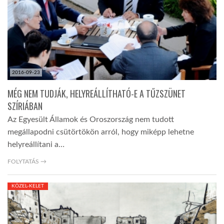
LATIMO.HU
GLOBOBOOK
2016-09-23
MÉG NEM TUDJÁK, HELYREÁLLÍTHATÓ-E A TŰZSZÜNET
SZÍRIÁBAN
Az Egyesült Államok és Oroszország nem tudott
megállapodni csütörtökön arról, hogy miképp lehetne
helyreállítani a…
FOLYTATÁS →
KÖZEL-KELET