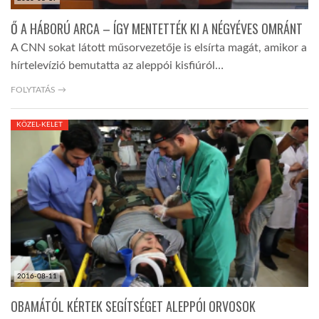
Ő A HÁBORÚ ARCA – ÍGY MENTETTÉK KI A NÉGYÉVES OMRÁNT
A CNN sokat látott műsorvezetője is elsírta magát, amikor a
hírtelevízió bemutatta az aleppói kisfiúról…
FOLYTATÁS →
KÖZEL-KELET
2016-08-11
OBAMÁTÓL KÉRTEK SEGÍTSÉGET ALEPPÓI ORVOSOK