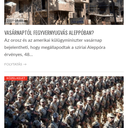
2016-09-03
VASÁRNAPTÓL FEGYVERNYUGVÁS ALEPPÓBAN?
Az orosz és az amerikai külügyminiszter vasárnap
bejelentheti, hogy megállapodtak a szíriai Aleppóra
érvényes, 48…
FOLYTATÁS →
KÖZEL-KELET