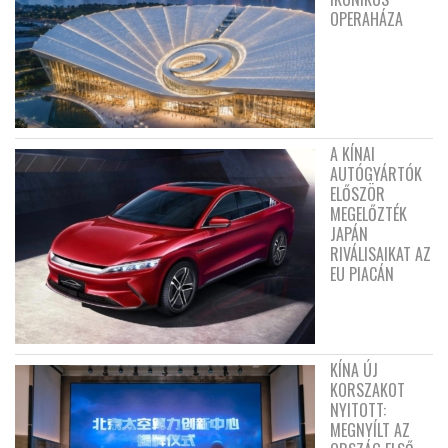
OPERAHÁZA
A KÍNAI
AUTÓGYÁRTÓK
ELŐSZÖR
MEGELŐZTÉK
JAPÁN
RIVÁLISAIKAT AZ
EU PIACÁN
KÍNA ÚJ
KORSZAKOT
NYITOTT:
MEGNYÍLT AZ