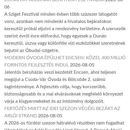
06
A Sziget Fesztivál minden évben több százezer látogatót
vonz, azonban nem mindenki a hivatalos bejáratokon
keresztül próbál eljutni a rendezvény területére. A szervezők
szerint évről évre előfordul, hogy egyesek a Dunán
keresztül, úszva vagy különféle vízi eszközökkel szeretnének
bejutni az Óbudai-szigetre.
MODERN ÓVODA ÉPÜLHET ENCSEN: KÖZEL 400 MILLIÓ
FORINTOS FEJLESZTÉS INDUL
2026-08-05
Jelentős beruházás veszi kezdetét Encsen, ahol teljesen
megújul a Csoda-Vár Óvoda és Bölcsőde 2. számú
tagintézménye. A fejlesztés célja, hogy korszerűbb,
biztonságosabb és a mai elvárásoknak megfelelő környezet
várja a kisgyermekeket és az intézmény dolgozóit.
FERTŐZÉS MIATT AZ IDEI SZEZON VÉGÉIG BEZÁRT AZ
ARLÓI STRAND
2026-08-05
A 2026-os fürdési szezon hátralévő részében nem fogadhat