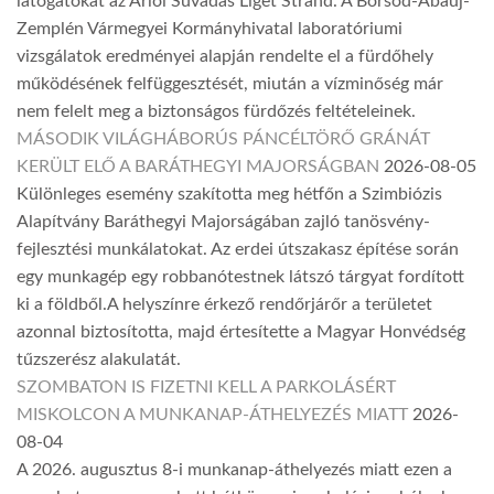
látogatókat az Arlói Suvadás Liget Strand. A Borsod-Abaúj-
Zemplén Vármegyei Kormányhivatal laboratóriumi
vizsgálatok eredményei alapján rendelte el a fürdőhely
működésének felfüggesztését, miután a vízminőség már
nem felelt meg a biztonságos fürdőzés feltételeinek.
MÁSODIK VILÁGHÁBORÚS PÁNCÉLTÖRŐ GRÁNÁT
KERÜLT ELŐ A BARÁTHEGYI MAJORSÁGBAN
2026-08-05
Különleges esemény szakította meg hétfőn a Szimbiózis
Alapítvány Baráthegyi Majorságában zajló tanösvény-
fejlesztési munkálatokat. Az erdei útszakasz építése során
egy munkagép egy robbanótestnek látszó tárgyat fordított
ki a földből.A helyszínre érkező rendőrjárőr a területet
azonnal biztosította, majd értesítette a Magyar Honvédség
tűzszerész alakulatát.
SZOMBATON IS FIZETNI KELL A PARKOLÁSÉRT
MISKOLCON A MUNKANAP-ÁTHELYEZÉS MIATT
2026-
08-04
A 2026. augusztus 8-i munkanap-áthelyezés miatt ezen a