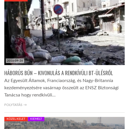
KÖZEL-KELET
AUSZTRÁLIA
A VILÁG ITTHON
2016-09-26
MÉDIA
HÁBORÚS BŰN – KIVONULÁS A RENDKÍVÜLI BT-ÜLÉSRŐL
Az Egyesült Államok, Franciaország, és Nagy-Britannia
kezdeményezésére vasárnap összeült az ENSZ Biztonsági
Tanácsa hogy rendkívüli…
GLOBOTV BP
FOLYTATÁS →
KÖZEL-KELET
KIEMELT
HÍR3D