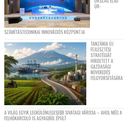
ORSZÁG ELSŐ
ŰR-
SZÁMÍTÁSTECHNIKAI INNOVÁCIÓS KÖZPONTJA
TANZÁNIA ÚJ
FEJLESZTÉSI
STRATÉGIÁT
HIRDETETT A
GAZDASÁGI
NÖVEKEDÉS
FELGYORSÍTÁSÁRA
A VILÁG EGYIK LEGKÜLÖNLEGESEBB SIVATAGI VÁROSA – AHOL MÉG A
FELHŐKARCOLÓ IS AGYAGBÓL ÉPÜLT