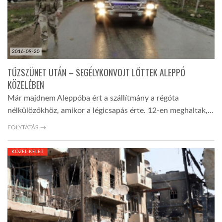
2016-09-20
TŰZSZÜNET UTÁN – SEGÉLYKONVOJT LŐTTEK ALEPPÓ
KÖZELÉBEN
Már majdnem Aleppóba ért a szállítmány a régóta
nélkülözőkhöz, amikor a légicsapás érte. 12-en meghaltak,…
FOLYTATÁS →
KÖZEL-KELET