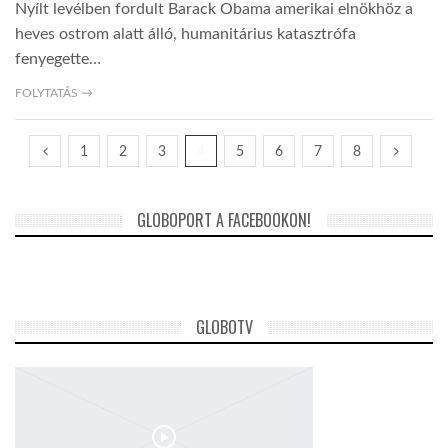
Nyílt levélben fordult Barack Obama amerikai elnökhöz a
heves ostrom alatt álló, humanitárius katasztrófa
fenyegette…
FOLYTATÁS →
1
2
3
4
5
6
7
8
GLOBOPORT A FACEBOOKON!
GLOBOTV