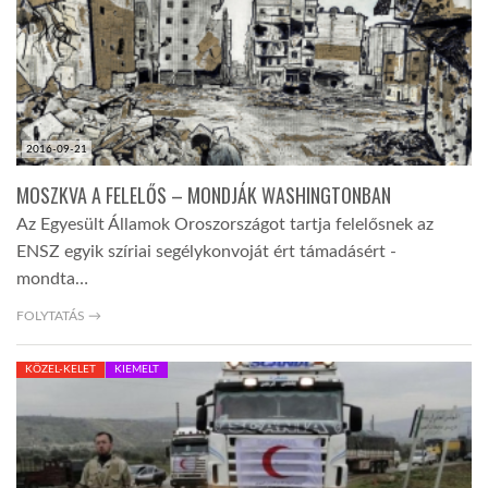
2016-09-21
MOSZKVA A FELELŐS – MONDJÁK WASHINGTONBAN
Az Egyesült Államok Oroszországot tartja felelősnek az
ENSZ egyik szíriai segélykonvoját ért támadásért -
mondta…
FOLYTATÁS →
KÖZEL-KELET
KIEMELT