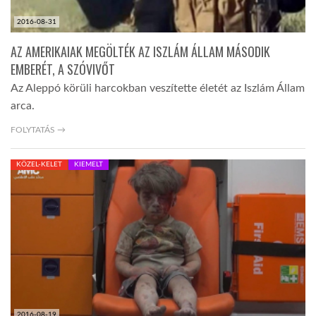
2016-08-31
AZ AMERIKAIAK MEGÖLTÉK AZ ISZLÁM ÁLLAM MÁSODIK
EMBERÉT, A SZÓVIVŐT
Az Aleppó körüli harcokban veszítette életét az Iszlám Állam
arca.
FOLYTATÁS →
KÖZEL-KELET
KIEMELT
2016-08-19