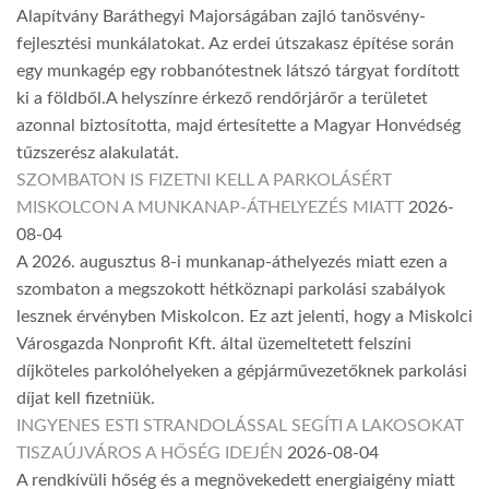
Alapítvány Baráthegyi Majorságában zajló tanösvény-
fejlesztési munkálatokat. Az erdei útszakasz építése során
egy munkagép egy robbanótestnek látszó tárgyat fordított
ki a földből.A helyszínre érkező rendőrjárőr a területet
azonnal biztosította, majd értesítette a Magyar Honvédség
tűzszerész alakulatát.
SZOMBATON IS FIZETNI KELL A PARKOLÁSÉRT
MISKOLCON A MUNKANAP-ÁTHELYEZÉS MIATT
2026-
08-04
A 2026. augusztus 8-i munkanap-áthelyezés miatt ezen a
szombaton a megszokott hétköznapi parkolási szabályok
lesznek érvényben Miskolcon. Ez azt jelenti, hogy a Miskolci
Városgazda Nonprofit Kft. által üzemeltetett felszíni
díjköteles parkolóhelyeken a gépjárművezetőknek parkolási
díjat kell fizetniük.
INGYENES ESTI STRANDOLÁSSAL SEGÍTI A LAKOSOKAT
TISZAÚJVÁROS A HŐSÉG IDEJÉN
2026-08-04
A rendkívüli hőség és a megnövekedett energiaigény miatt