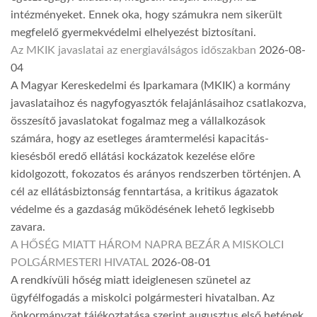
intézményeket. Ennek oka, hogy számukra nem sikerült
megfelelő gyermekvédelmi elhelyezést biztosítani.
Az MKIK javaslatai az energiaválságos időszakban
2026-08-
04
A Magyar Kereskedelmi és Iparkamara (MKIK) a kormány
javaslataihoz és nagyfogyasztók felajánlásaihoz csatlakozva,
összesítő javaslatokat fogalmaz meg a vállalkozások
számára, hogy az esetleges áramtermelési kapacitás-
kiesésből eredő ellátási kockázatok kezelése előre
kidolgozott, fokozatos és arányos rendszerben történjen. A
cél az ellátásbiztonság fenntartása, a kritikus ágazatok
védelme és a gazdaság működésének lehető legkisebb
zavara.
A HŐSÉG MIATT HÁROM NAPRA BEZÁR A MISKOLCI
POLGÁRMESTERI HIVATAL
2026-08-01
A rendkívüli hőség miatt ideiglenesen szünetel az
ügyfélfogadás a miskolci polgármesteri hivatalban. Az
önkormányzat tájékoztatása szerint augusztus első hetének