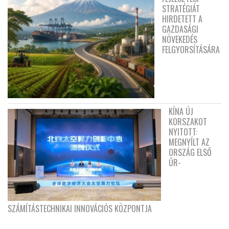
STRATÉGIÁT
HIRDETETT A
GAZDASÁGI
NÖVEKEDÉS
FELGYORSÍTÁSÁRA
KÍNA ÚJ
KORSZAKOT
NYITOTT:
MEGNYÍLT AZ
ORSZÁG ELSŐ
ŰR-
SZÁMÍTÁSTECHNIKAI INNOVÁCIÓS KÖZPONTJA