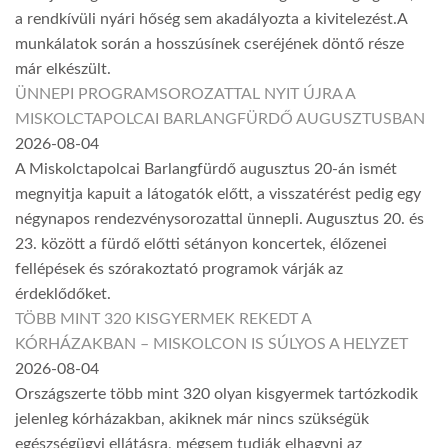
a rendkívüli nyári hőség sem akadályozta a kivitelezést.A
munkálatok során a hosszúsínek cseréjének döntő része
már elkészült.
ÜNNEPI PROGRAMSOROZATTAL NYIT ÚJRA A
MISKOLCTAPOLCAI BARLANGFÜRDŐ AUGUSZTUSBAN
2026-08-04
A Miskolctapolcai Barlangfürdő augusztus 20-án ismét
megnyitja kapuit a látogatók előtt, a visszatérést pedig egy
négynapos rendezvénysorozattal ünnepli. Augusztus 20. és
23. között a fürdő előtti sétányon koncertek, élőzenei
fellépések és szórakoztató programok várják az
érdeklődőket.
TÖBB MINT 320 KISGYERMEK REKEDT A
KÓRHÁZAKBAN – MISKOLCON IS SÚLYOS A HELYZET
2026-08-04
Országszerte több mint 320 olyan kisgyermek tartózkodik
jelenleg kórházakban, akiknek már nincs szükségük
egészségügyi ellátásra, mégsem tudják elhagyni az