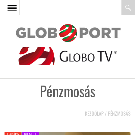
FŐOLDAL
AFRIKA
EURÓPA
Pénzmosás
ÁZSIA
ÉSZAK-AMERIKA
KEZDŐLAP
/
PÉNZMOSÁS
LATIN-AMERIKA
EURÓPA
KIEMELT