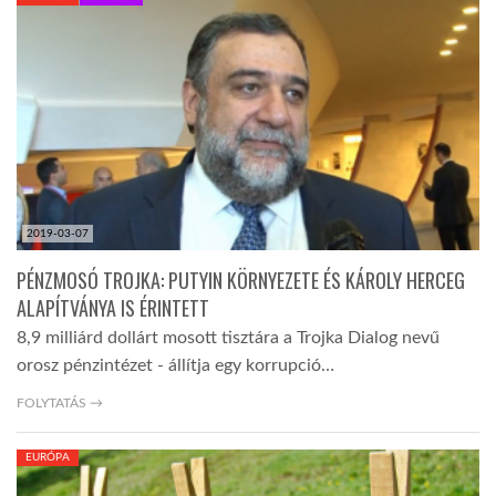
KÖZEL-KELET
AUSZTRÁLIA
A VILÁG ITTHON
2019-03-07
MÉDIA
PÉNZMOSÓ TROJKA: PUTYIN KÖRNYEZETE ÉS KÁROLY HERCEG
ALAPÍTVÁNYA IS ÉRINTETT
8,9 milliárd dollárt mosott tisztára a Trojka Dialog nevű
orosz pénzintézet - állítja egy korrupció…
GLOBOTV BP
FOLYTATÁS →
EURÓPA
HÍR3D