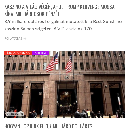
KASZINÓ A VILÁG VÉGÉN, AHOL TRUMP KEDVENCE MOSSA
KÍNAI MILLIÁRDOSOK PÉNZÉT
3,9 milliárd dolláros forgalmat mutatott ki a Best Sunshine
kaszinó Saipan szigetén. A VIP-asztalok 170…
FOLYTATÁS →
ÉSZAK-AMERIKA
KIEMELT
2016-07-30
HOGYAN LOPJUNK EL 3,7 MILLIÁRD DOLLÁRT?