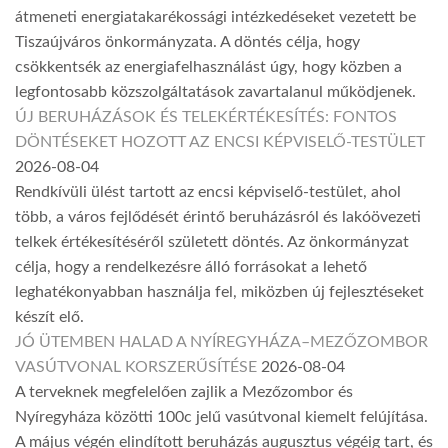
átmeneti energiatakarékossági intézkedéseket vezetett be
Tiszaújváros önkormányzata. A döntés célja, hogy
csökkentsék az energiafelhasználást úgy, hogy közben a
legfontosabb közszolgáltatások zavartalanul működjenek.
ÚJ BERUHÁZÁSOK ÉS TELEKÉRTÉKESÍTÉS: FONTOS
DÖNTÉSEKET HOZOTT AZ ENCSI KÉPVISELŐ-TESTÜLET
2026-08-04
Rendkívüli ülést tartott az encsi képviselő-testület, ahol
több, a város fejlődését érintő beruházásról és lakóövezeti
telkek értékesítéséről született döntés. Az önkormányzat
célja, hogy a rendelkezésre álló forrásokat a lehető
leghatékonyabban használja fel, miközben új fejlesztéseket
készít elő.
JÓ ÜTEMBEN HALAD A NYÍREGYHÁZA–MEZŐZOMBOR
VASÚTVONAL KORSZERŰSÍTÉSE
2026-08-04
A terveknek megfelelően zajlik a Mezőzombor és
Nyíregyháza közötti 100c jelű vasútvonal kiemelt felújítása.
A május végén elindított beruházás augusztus végéig tart, és