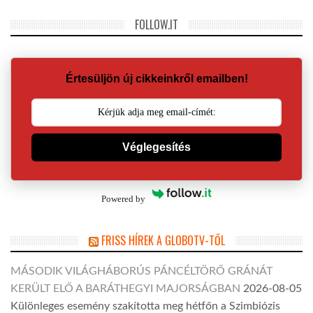
FOLLOW.IT
Értesüljön új cikkeinkről emailben!
Véglegesítés
Powered by
FRISS HÍREK A GLOBOTV-TŐL
MÁSODIK VILÁGHÁBORÚS PÁNCÉLTÖRŐ GRÁNÁT
KERÜLT ELŐ A BARÁTHEGYI MAJORSÁGBAN
2026-08-05
Különleges esemény szakította meg hétfőn a Szimbiózis