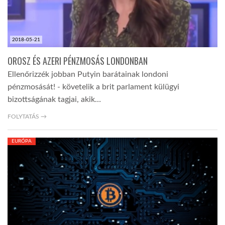
2018-05-21
OROSZ ÉS AZERI PÉNZMOSÁS LONDONBAN
Ellenőrizzék jobban Putyin barátainak londoni
pénzmosását! - követelik a brit parlament külügyi
bizottságának tagjai, akik…
FOLYTATÁS →
EURÓPA