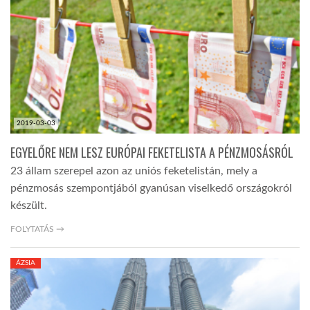
TROPICALMAGAZIN
GLOBOTV
AFRIKA TUDÁSTÁR
2019-03-03
EGYELŐRE NEM LESZ EURÓPAI FEKETELISTA A PÉNZMOSÁSRÓL
A NAP SZÉPE
23 állam szerepel azon az uniós feketelistán, mely a
pénzmosás szempontjából gyanúsan viselkedő országokról
készült.
LINKTR.EE
FOLYTATÁS →
GLOBOZSARU
ÁZSIA
DOBRAVERO.HU