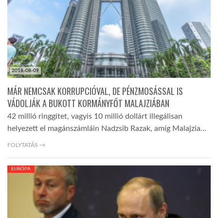
LATIMO.HU
GLOBOBOOK
2018-08-09
MÁR NEMCSAK KORRUPCIÓVAL, DE PÉNZMOSÁSSAL IS
VÁDOLJÁK A BUKOTT KORMÁNYFŐT MALAJZIÁBAN
42 millió ringgitet, vagyis 10 millió dollárt illegálisan
helyezett el magánszámláin Nadzsib Razak, amíg Malajzia…
FOLYTATÁS →
EURÓPA