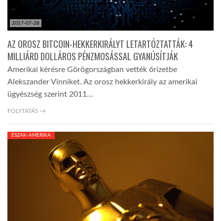
2017-07-28
AZ OROSZ BITCOIN-HEKKERKIRÁLYT LETARTÓZTATTÁK: 4
MILLIÁRD DOLLÁROS PÉNZMOSÁSSAL GYANÚSÍTJÁK
Amerikai kérésre Görögországban vették őrizetbe
Alekszander Vinniket. Az orosz hekkerkirály az amerikai
ügyészség szerint 2011…
FOLYTATÁS →
ÉSZAK-AMERIKA