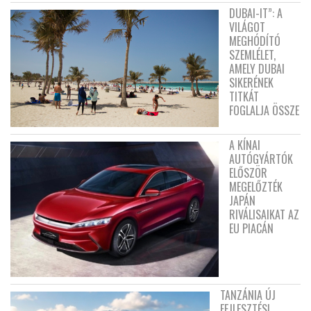
DUBAI-IT”: A
VILÁGOT
MEGHÓDÍTÓ
SZEMLÉLET,
AMELY DUBAI
SIKERÉNEK
TITKÁT
FOGLALJA ÖSSZE
A KÍNAI
AUTÓGYÁRTÓK
ELŐSZÖR
MEGELŐZTÉK
JAPÁN
RIVÁLISAIKAT AZ
EU PIACÁN
TANZÁNIA ÚJ
FEJLESZTÉSI