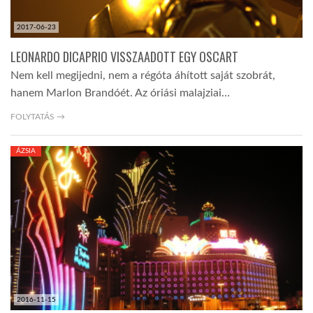
2017-06-23
LEONARDO DICAPRIO VISSZAADOTT EGY OSCART
Nem kell megijedni, nem a régóta áhított saját szobrát,
hanem Marlon Brandóét. Az óriási malajziai…
FOLYTATÁS →
ÁZSIA
2016-11-15