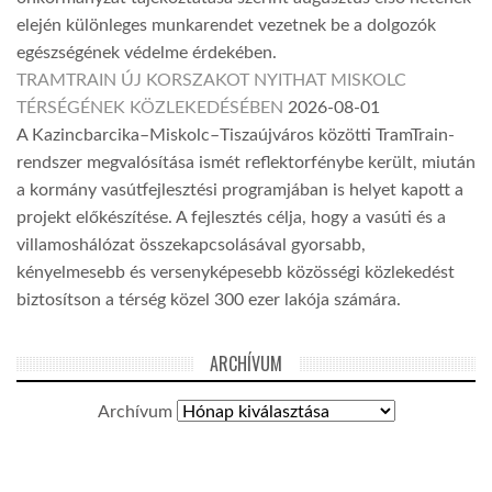
elején különleges munkarendet vezetnek be a dolgozók
egészségének védelme érdekében.
TRAMTRAIN ÚJ KORSZAKOT NYITHAT MISKOLC
TÉRSÉGÉNEK KÖZLEKEDÉSÉBEN
2026-08-01
A Kazincbarcika–Miskolc–Tiszaújváros közötti TramTrain-
rendszer megvalósítása ismét reflektorfénybe került, miután
a kormány vasútfejlesztési programjában is helyet kapott a
projekt előkészítése. A fejlesztés célja, hogy a vasúti és a
villamoshálózat összekapcsolásával gyorsabb,
kényelmesebb és versenyképesebb közösségi közlekedést
biztosítson a térség közel 300 ezer lakója számára.
ARCHÍVUM
Archívum