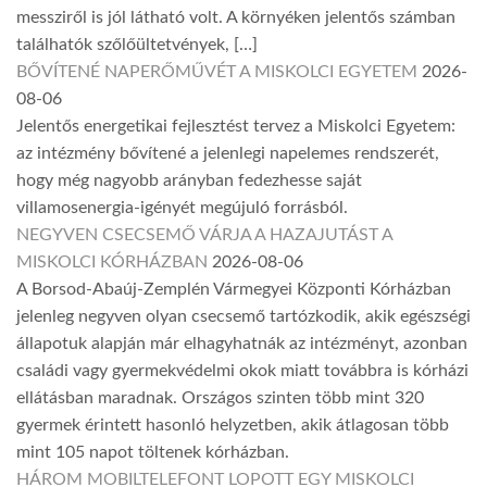
messziről is jól látható volt. A környéken jelentős számban
találhatók szőlőültetvények, […]
BŐVÍTENÉ NAPERŐMŰVÉT A MISKOLCI EGYETEM
2026-
08-06
Jelentős energetikai fejlesztést tervez a Miskolci Egyetem:
az intézmény bővítené a jelenlegi napelemes rendszerét,
hogy még nagyobb arányban fedezhesse saját
villamosenergia-igényét megújuló forrásból.
NEGYVEN CSECSEMŐ VÁRJA A HAZAJUTÁST A
MISKOLCI KÓRHÁZBAN
2026-08-06
A Borsod-Abaúj-Zemplén Vármegyei Központi Kórházban
jelenleg negyven olyan csecsemő tartózkodik, akik egészségi
állapotuk alapján már elhagyhatnák az intézményt, azonban
családi vagy gyermekvédelmi okok miatt továbbra is kórházi
ellátásban maradnak. Országos szinten több mint 320
gyermek érintett hasonló helyzetben, akik átlagosan több
mint 105 napot töltenek kórházban.
HÁROM MOBILTELEFONT LOPOTT EGY MISKOLCI