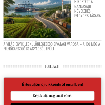
HIRDETETT A
GAZDASÁGI
NÖVEKEDÉS
FELGYORSÍTÁSÁRA
A VILÁG EGYIK LEGKÜLÖNLEGESEBB SIVATAGI VÁROSA – AHOL MÉG A
FELHŐKARCOLÓ IS AGYAGBÓL ÉPÜLT
FOLLOW.IT
Értesüljön új cikkeinkről emailben!