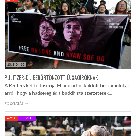
LATIMO.HU
GLOBOBOOK
2019-04-16
PULITZER-DÍJ BEBÖRTÖNZÖTT ÚJSÁGÍRÓKNAK
A Reuters két tudósítója Mianmarból küldött beszámolókat
arról, hogy a hadsereg és a buddhista szerzetesek…
FOLYTATÁS →
ÁZSIA
KIEMELT