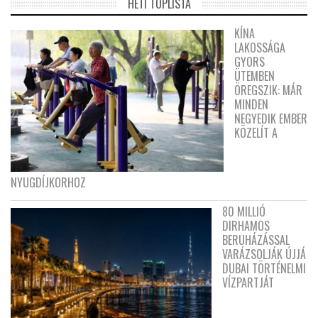
HETI TOPLISTA
KÍNA
LAKOSSÁGA
GYORS
ÜTEMBEN
ÖREGSZIK: MÁR
MINDEN
NEGYEDIK EMBER
KÖZELÍT A
NYUGDÍJKORHOZ
80 MILLIÓ
DIRHAMOS
BERUHÁZÁSSAL
VARÁZSOLJÁK ÚJJÁ
DUBAI TÖRTÉNELMI
VÍZPARTJÁT