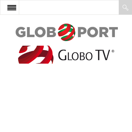
FŐOLDAL
AFRIKA
EURÓPA
ÁZSIA
ÉSZAK-AMERIKA
LATIN-AMERIKA