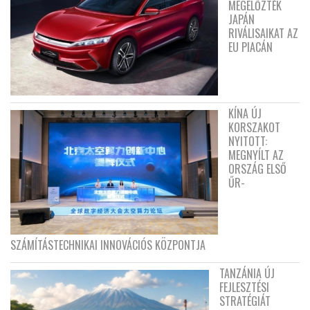
MEGELŐZTÉK
JAPÁN
RIVÁLISAIKAT AZ
EU PIACÁN
KÍNA ÚJ
KORSZAKOT
NYITOTT:
MEGNYÍLT AZ
ORSZÁG ELSŐ
ŰR-
SZÁMÍTÁSTECHNIKAI INNOVÁCIÓS KÖZPONTJA
TANZÁNIA ÚJ
FEJLESZTÉSI
STRATÉGIÁT