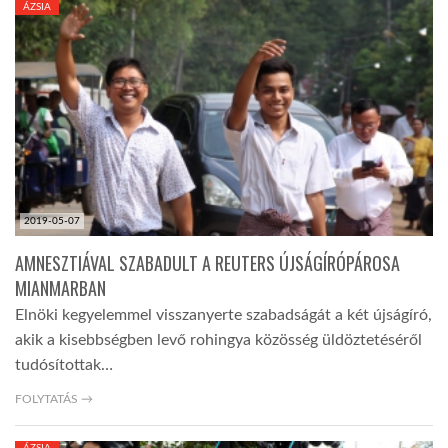
ÁZSIA
TROPICALMAGAZIN
GLOBOTV
AFRIKA TUDÁSTÁR
2019-05-07
A NAP SZÉPE
AMNESZTIÁVAL SZABADULT A REUTERS ÚJSÁGÍRÓPÁROSA
MIANMARBAN
LINKTR.EE
Elnöki kegyelemmel visszanyerte szabadságát a két újságíró,
akik a kisebbségben levő rohingya közösség üldöztetéséről
GLOBOZSARU
tudósítottak…
FOLYTATÁS →
DOBRAVERO.HU
ÁZSIA