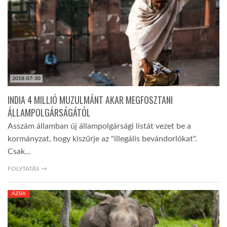
2018-07-30
INDIA 4 MILLIÓ MUZULMÁNT AKAR MEGFOSZTANI
ÁLLAMPOLGÁRSÁGÁTÓL
Asszám államban új állampolgársági listát vezet be a
kormányzat, hogy kiszűrje az "illegális bevándorlókat".
Csak…
FOLYTATÁS →
ÁZSIA