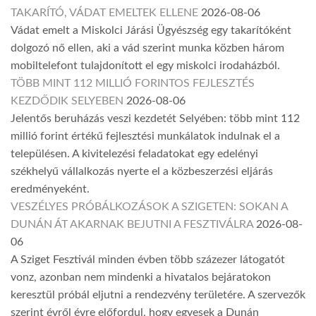
TAKARÍTÓ, VÁDAT EMELTEK ELLENE
2026-08-06
Vádat emelt a Miskolci Járási Ügyészség egy takarítóként
dolgozó nő ellen, aki a vád szerint munka közben három
mobiltelefont tulajdonított el egy miskolci irodaházból.
TÖBB MINT 112 MILLIÓ FORINTOS FEJLESZTÉS
KEZDŐDIK SELYEBEN
2026-08-06
Jelentős beruházás veszi kezdetét Selyében: több mint 112
millió forint értékű fejlesztési munkálatok indulnak el a
településen. A kivitelezési feladatokat egy edelényi
székhelyű vállalkozás nyerte el a közbeszerzési eljárás
eredményeként.
VESZÉLYES PRÓBÁLKOZÁSOK A SZIGETEN: SOKAN A
DUNÁN ÁT AKARNAK BEJUTNI A FESZTIVÁLRA
2026-08-
06
A Sziget Fesztivál minden évben több százezer látogatót
vonz, azonban nem mindenki a hivatalos bejáratokon
keresztül próbál eljutni a rendezvény területére. A szervezők
szerint évről évre előfordul, hogy egyesek a Dunán