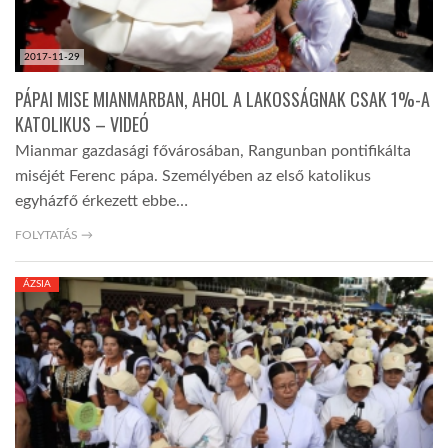
2017-11-29
PÁPAI MISE MIANMARBAN, AHOL A LAKOSSÁGNAK CSAK 1%-A
KATOLIKUS – VIDEÓ
Mianmar gazdasági fővárosában, Rangunban pontifikálta
miséjét Ferenc pápa. Személyében az első katolikus
egyházfő érkezett ebbe…
FOLYTATÁS →
ÁZSIA