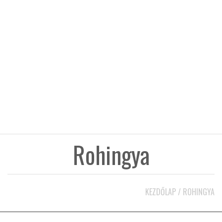
KÖZEL-KELET
AUSZTRÁLIA
A VILÁG ITTHON
MÉDIA
Rohingya
GLOBOTV BP
KEZDŐLAP
/
ROHINGYA
HÍR3D