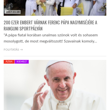
2017-11-28
200 EZER EMBERT VÁRNAK FERENC PÁPA NAGYMISÉJÉRE A
RANGUNI SPORTPÁLYÁN
"A pápa fiatal korában unalmas szónok volt és sohasem
mosolygott, de most megváltozott! Szavainak komoly…
FOLYTATÁS →
ÁZSIA
KIEMELT