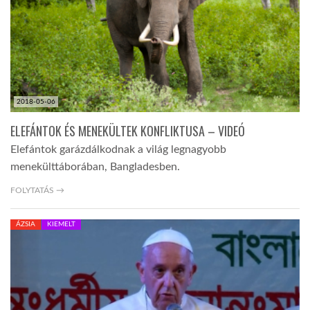
2018-05-06
ELEFÁNTOK ÉS MENEKÜLTEK KONFLIKTUSA – VIDEÓ
Elefántok garázdálkodnak a világ legnagyobb
menekülttáborában, Bangladesben.
FOLYTATÁS →
ÁZSIA
KIEMELT