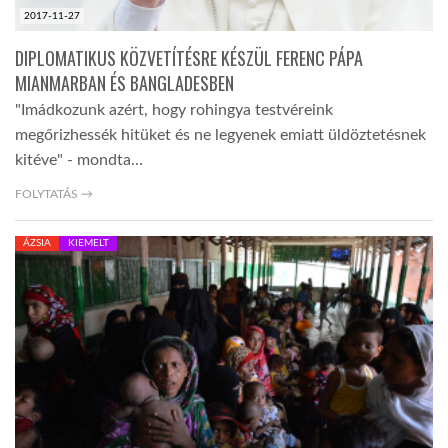
2017-11-27
DIPLOMATIKUS KÖZVETÍTÉSRE KÉSZÜL FERENC PÁPA
MIANMARBAN ÉS BANGLADESBEN
"Imádkozunk azért, hogy rohingya testvéreink
megőrizhessék hitüket és ne legyenek emiatt üldöztetésnek
kitéve" - mondta…
FOLYTATÁS →
ÁZSIA
KIEMELT