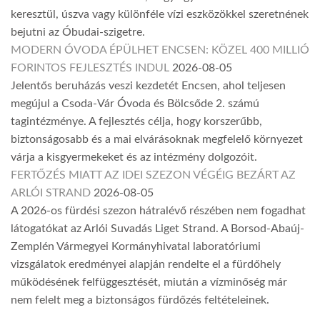
keresztül, úszva vagy különféle vízi eszközökkel szeretnének
bejutni az Óbudai-szigetre.
MODERN ÓVODA ÉPÜLHET ENCSEN: KÖZEL 400 MILLIÓ
FORINTOS FEJLESZTÉS INDUL
2026-08-05
Jelentős beruházás veszi kezdetét Encsen, ahol teljesen
megújul a Csoda-Vár Óvoda és Bölcsőde 2. számú
tagintézménye. A fejlesztés célja, hogy korszerűbb,
biztonságosabb és a mai elvárásoknak megfelelő környezet
várja a kisgyermekeket és az intézmény dolgozóit.
FERTŐZÉS MIATT AZ IDEI SZEZON VÉGÉIG BEZÁRT AZ
ARLÓI STRAND
2026-08-05
A 2026-os fürdési szezon hátralévő részében nem fogadhat
látogatókat az Arlói Suvadás Liget Strand. A Borsod-Abaúj-
Zemplén Vármegyei Kormányhivatal laboratóriumi
vizsgálatok eredményei alapján rendelte el a fürdőhely
működésének felfüggesztését, miután a vízminőség már
nem felelt meg a biztonságos fürdőzés feltételeinek.