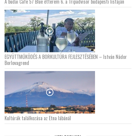
A budai Cafe 57 Blue étterem 6. a Tripadvisor budapesti listáján
EGYÜTTMŰKÖDÉS A BORKULTÚRA FEJLESZTÉSÉBEN – István Nádor
Borlovagrend
Kultúrák találkozása az Etna lábánál