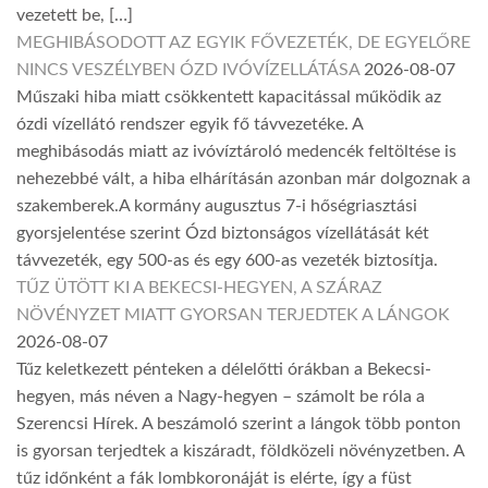
vezetett be, […]
MEGHIBÁSODOTT AZ EGYIK FŐVEZETÉK, DE EGYELŐRE
NINCS VESZÉLYBEN ÓZD IVÓVÍZELLÁTÁSA
2026-08-07
Műszaki hiba miatt csökkentett kapacitással működik az
ózdi vízellátó rendszer egyik fő távvezetéke. A
meghibásodás miatt az ivóvíztároló medencék feltöltése is
nehezebbé vált, a hiba elhárításán azonban már dolgoznak a
szakemberek.A kormány augusztus 7-i hőségriasztási
gyorsjelentése szerint Ózd biztonságos vízellátását két
távvezeték, egy 500-as és egy 600-as vezeték biztosítja.
TŰZ ÜTÖTT KI A BEKECSI-HEGYEN, A SZÁRAZ
NÖVÉNYZET MIATT GYORSAN TERJEDTEK A LÁNGOK
2026-08-07
Tűz keletkezett pénteken a délelőtti órákban a Bekecsi-
hegyen, más néven a Nagy-hegyen – számolt be róla a
Szerencsi Hírek. A beszámoló szerint a lángok több ponton
is gyorsan terjedtek a kiszáradt, földközeli növényzetben. A
tűz időnként a fák lombkoronáját is elérte, így a füst