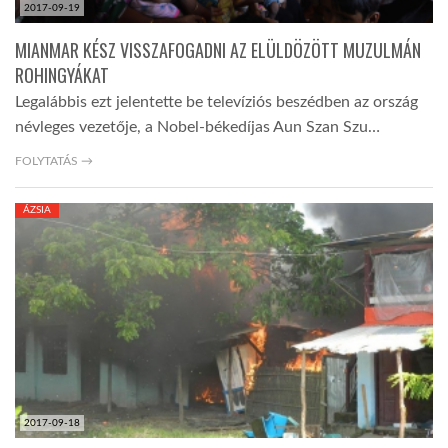
2017-09-19
MIANMAR KÉSZ VISSZAFOGADNI AZ ELÜLDÖZÖTT MUZULMÁN
ROHINGYÁKAT
Legalábbis ezt jelentette be televíziós beszédben az ország
névleges vezetője, a Nobel-békedíjas Aun Szan Szu…
FOLYTATÁS →
ÁZSIA
2017-09-18