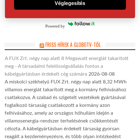
Véglegesítés
Powered by
FRISS HÍREK A GLOBOTV-TŐL
A FUX Zrt. négy nap alatt 8 Megawatt energiát takarított
meg - A társadalmi felelősségvállalás fontos a
kábelgyártásban érdekelt cég számára
2026-08-08
A miskolci székhelyű FUX Zrt. négy nap alatt 8,32 MWh
villamos energiát takarított meg a kormány felhívásához
csatlakozva. A szabad és szigetelt vezetékek gyártásával
foglalkozó társaság csatlakozott a kormány azon
felhívásához, amely az országos hőhullám idején a
villamosenergia-rendszer terhelésének csökkentését
célozta. A kábelgyártásban érdekelt társaság gyorsan
reagált a kezdeményezésre, és több olyan intézkedést