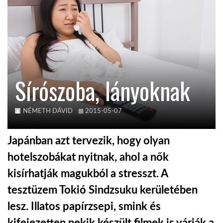
KÖZEL-KELET
AUSZTRÁLIA
Sírószoba, lányoknak
A VILÁG ITTHON
NÉMETH DÁVID
2015-05-07
MÉDIA
Japánban azt tervezik, hogy olyan
hotelszobákat nyitnak, ahol a nők
kisírhatják magukból a stresszt. A
GLOBOTV BP
tesztüzem Tokió Sindzsuku kerületében
lesz. Illatos papírzsepi, smink és
HÍR3D