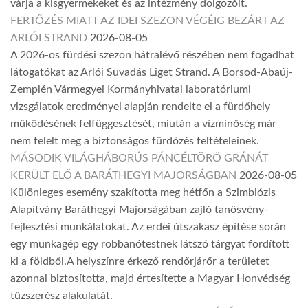
várja a kisgyermekeket és az intézmény dolgozóit.
FERTŐZÉS MIATT AZ IDEI SZEZON VÉGÉIG BEZÁRT AZ
ARLÓI STRAND
2026-08-05
A 2026-os fürdési szezon hátralévő részében nem fogadhat
látogatókat az Arlói Suvadás Liget Strand. A Borsod-Abaúj-
Zemplén Vármegyei Kormányhivatal laboratóriumi
vizsgálatok eredményei alapján rendelte el a fürdőhely
működésének felfüggesztését, miután a vízminőség már
nem felelt meg a biztonságos fürdőzés feltételeinek.
MÁSODIK VILÁGHÁBORÚS PÁNCÉLTÖRŐ GRÁNÁT
KERÜLT ELŐ A BARÁTHEGYI MAJORSÁGBAN
2026-08-05
Különleges esemény szakította meg hétfőn a Szimbiózis
Alapítvány Baráthegyi Majorságában zajló tanösvény-
fejlesztési munkálatokat. Az erdei útszakasz építése során
egy munkagép egy robbanótestnek látszó tárgyat fordított
ki a földből.A helyszínre érkező rendőrjárőr a területet
azonnal biztosította, majd értesítette a Magyar Honvédség
tűzszerész alakulatát.