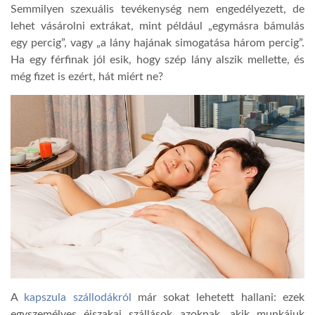
Semmilyen szexuális tevékenység nem engedélyezett, de
lehet vásárolni extrákat, mint például „egymásra bámulás
egy percig”, vagy „a lány hajának simogatása három percig”.
Ha egy férfinak jól esik, hogy szép lány alszik mellette, és
még fizet is ezért, hát miért ne?
A
kapszula szállodákról
már sokat lehetett hallani: ezek
egyszemélyes éjszakai szállások azoknak, akik munkájuk