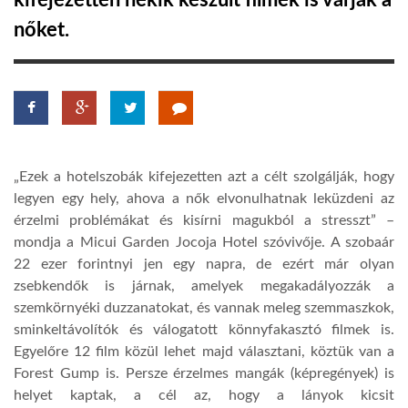
kifejezetten nekik készült filmek is várják a
nőket.
TROPICALMAGAZIN
GLOBOTV
AFRIKA TUDÁSTÁR
„Ezek a
hotelszobák kifejezetten azt a célt szolgálják, hogy
legyen egy hely, ahova a nők elvonulhatnak leküzdeni az
A NAP SZÉPE
érzelmi problémákat és kisírni magukból a stresszt” –
mondja a Micui Garden Jocoja Hotel szóvivője. A szobaár
22 ezer forintnyi jen egy napra, de ezért már olyan
LINKTR.EE
zsebkendők is járnak, amelyek megakadályozzák a
szemkörnyéki duzzanatokat, és vannak meleg szemmaszkok,
sminkeltávolítók és válogatott könnyfakasztó filmek is.
GLOBOZSARU
Egyelőre 12 film közül lehet majd választani, köztük van a
Forest Gump is. Persze érzelmes mangák (képregények) is
DOBRAVERO.HU
helyet kaptak, a cél az, hogy a lányok kicsit