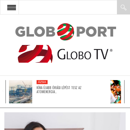
FŐOLDAL
AFRIKA
EURÓPA
ÁZSIA
ÁZSIA
KÍNA ÚJABB ÓRIÁSI LÉPÉST TESZ AZ
ATOMENERGIA…
ÉSZAK-AMERIKA
LATIN-AMERIKA