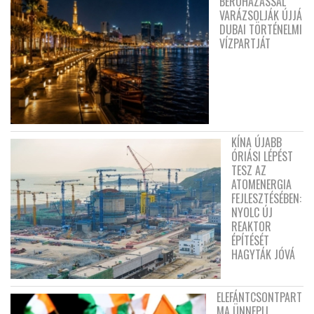
BERUHÁZÁSSAL
VARÁZSOLJÁK ÚJJÁ
DUBAI TÖRTÉNELMI
VÍZPARTJÁT
KÍNA ÚJABB
ÓRIÁSI LÉPÉST
TESZ AZ
ATOMENERGIA
FEJLESZTÉSÉBEN:
NYOLC ÚJ
REAKTOR
ÉPÍTÉSÉT
HAGYTÁK JÓVÁ
ELEFÁNTCSONTPART
MA ÜNNEPLI