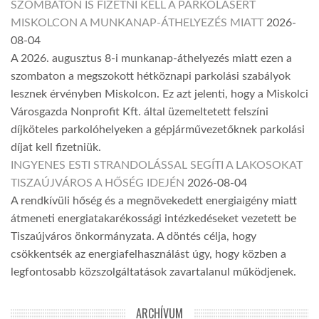
SZOMBATON IS FIZETNI KELL A PARKOLÁSÉRT
MISKOLCON A MUNKANAP-ÁTHELYEZÉS MIATT
2026-
08-04
A 2026. augusztus 8-i munkanap-áthelyezés miatt ezen a
szombaton a megszokott hétköznapi parkolási szabályok
lesznek érvényben Miskolcon. Ez azt jelenti, hogy a Miskolci
Városgazda Nonprofit Kft. által üzemeltetett felszíni
díjköteles parkolóhelyeken a gépjárművezetőknek parkolási
díjat kell fizetniük.
INGYENES ESTI STRANDOLÁSSAL SEGÍTI A LAKOSOKAT
TISZAÚJVÁROS A HŐSÉG IDEJÉN
2026-08-04
A rendkívüli hőség és a megnövekedett energiaigény miatt
átmeneti energiatakarékossági intézkedéseket vezetett be
Tiszaújváros önkormányzata. A döntés célja, hogy
csökkentsék az energiafelhasználást úgy, hogy közben a
legfontosabb közszolgáltatások zavartalanul működjenek.
ARCHÍVUM