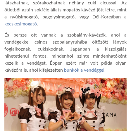
játszhatnak, szórakozhatnak néhány cuki cicussal. Az
ötletből aztán sokféle állatsimogatós kávézó jött létre, mint
a nyúlsimogató, bagolysimogató, vagy Dél-Koreában a
kecskesimogató
.
És persze ott vannak a szobalány-kávézók, ahol a
vendégekkel csinos szobalányruhába öltözött lányok
foglalkoznak, cukiskodnak. Japánban a kiszolgálás
hihetetlenül fontos, mindenhol szinte mindenhatóként
kezelik a vendéget. Éppen ezért már volt példa olyan
kávézóra is, ahol kifejezetten
bunkók a vendéggel
.