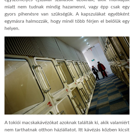
miatt nem tudnak mindig hazamenni, vagy épp csak egy
gyors pihenésre van szükségük. A kapszulákat egyébként
egymásra halmozzák, hogy minél több férjen el belőlük egy
helyen.
A tokiói macskakávézókat azoknak találták ki, akik valamiért
nem tarthatnak otthon háziállatot. Itt kávézás közben kicsit