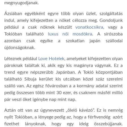
megnyugodjanak.
LATIMO.HU
Ázsiában egyébként egyre több olyan üzlet, szolgáltatás
indul, amely kifejezetten a nőket célozza meg. Gondoljunk
például a csak nőknek készült
vonat
kocsikra
, vagy a
GLOBOBOOK
Tokióban ta
l
álható
luxus női mosdókra
. A sírószoba
azonban csak egyike a szokatlan japán szállodai
újdonságoknak.
Léteznek például
Love Hotelek
, amelyeket
kifejezetten olyan
pároknak találtak ki, akik egy kis magányra vágynak. Ez a
trend egyre népszerűbb Japánban. A Tokió központjában
található
Sibuja kerület kis utcáiban közel száz szerelmi
szálló van. Az egész fővárosban a a kormány adatai szerint
pedig összesen több mint 30 ezer, és csaknem másfél millió
pár veszi őket igénybe nap mint nap.
Aztán ott van az úgynevezett „ölelő kávézó”. Ez is nemrég
nyílt Tokióban, a lényege pedig az, hogy a férfivendég azért
fizethet lányoknak, hogy egy ideig összebújjanak.