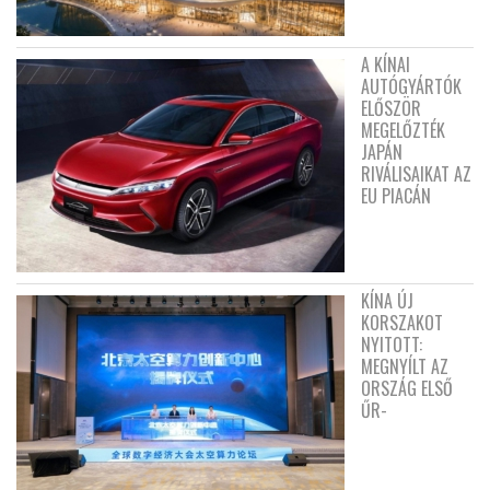
A KÍNAI
AUTÓGYÁRTÓK
ELŐSZÖR
MEGELŐZTÉK
JAPÁN
RIVÁLISAIKAT AZ
EU PIACÁN
KÍNA ÚJ
KORSZAKOT
NYITOTT:
MEGNYÍLT AZ
ORSZÁG ELSŐ
ŰR-