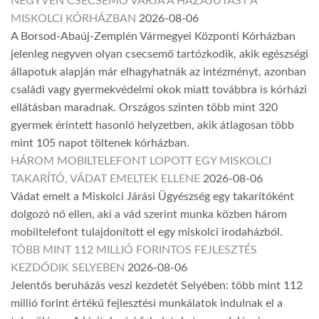
NEGYVEN CSECSEMŐ VÁRJA A HAZAJUTÁST A
MISKOLCI KÓRHÁZBAN
2026-08-06
A Borsod-Abaúj-Zemplén Vármegyei Központi Kórházban
jelenleg negyven olyan csecsemő tartózkodik, akik egészségi
állapotuk alapján már elhagyhatnák az intézményt, azonban
családi vagy gyermekvédelmi okok miatt továbbra is kórházi
ellátásban maradnak. Országos szinten több mint 320
gyermek érintett hasonló helyzetben, akik átlagosan több
mint 105 napot töltenek kórházban.
HÁROM MOBILTELEFONT LOPOTT EGY MISKOLCI
TAKARÍTÓ, VÁDAT EMELTEK ELLENE
2026-08-06
Vádat emelt a Miskolci Járási Ügyészség egy takarítóként
dolgozó nő ellen, aki a vád szerint munka közben három
mobiltelefont tulajdonított el egy miskolci irodaházból.
TÖBB MINT 112 MILLIÓ FORINTOS FEJLESZTÉS
KEZDŐDIK SELYEBEN
2026-08-06
Jelentős beruházás veszi kezdetét Selyében: több mint 112
millió forint értékű fejlesztési munkálatok indulnak el a