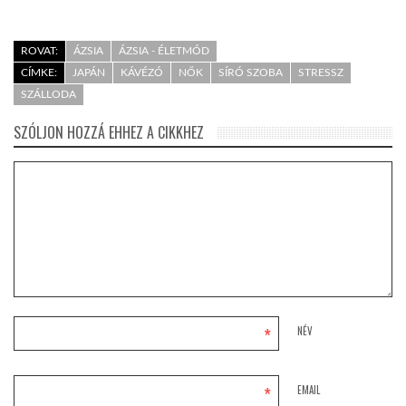
ROVAT:
ÁZSIA
ÁZSIA - ÉLETMÓD
CÍMKE:
JAPÁN
KÁVÉZÓ
NŐK
SÍRÓ SZOBA
STRESSZ
SZÁLLODA
SZÓLJON HOZZÁ EHHEZ A CIKKHEZ
*
NÉV
*
EMAIL