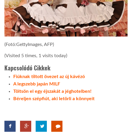
(Fotó:GettyImages, AFP)
(Visited 5 times, 1 visits today)
Kapcsolódó Cikkek
Fiúknak tiltott övezet az új kávézó
A legszebb japán MILF
Töltsön el egy éjszakát a jéghotelben!
Béreljen szépfiút, aki letörli a könnyeit