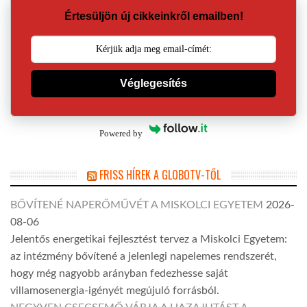
Értesüljön új cikkeinkről emailben!
Véglegesítés
Powered by
FRISS HÍREK A GLOBOTV-TŐL
BŐVÍTENÉ NAPERŐMŰVÉT A MISKOLCI EGYETEM
2026-
08-06
Jelentős energetikai fejlesztést tervez a Miskolci Egyetem:
az intézmény bővítené a jelenlegi napelemes rendszerét,
hogy még nagyobb arányban fedezhesse saját
villamosenergia-igényét megújuló forrásból.