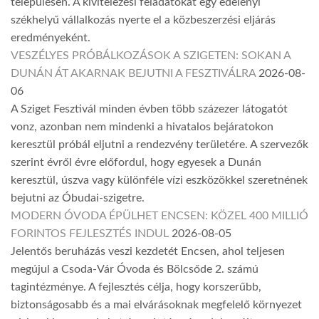
településen. A kivitelezési feladatokat egy edelényi
székhelyű vállalkozás nyerte el a közbeszerzési eljárás
eredményeként.
VESZÉLYES PRÓBÁLKOZÁSOK A SZIGETEN: SOKAN A
DUNÁN ÁT AKARNAK BEJUTNI A FESZTIVÁLRA
2026-08-
06
A Sziget Fesztivál minden évben több százezer látogatót
vonz, azonban nem mindenki a hivatalos bejáratokon
keresztül próbál eljutni a rendezvény területére. A szervezők
szerint évről évre előfordul, hogy egyesek a Dunán
keresztül, úszva vagy különféle vízi eszközökkel szeretnének
bejutni az Óbudai-szigetre.
MODERN ÓVODA ÉPÜLHET ENCSEN: KÖZEL 400 MILLIÓ
FORINTOS FEJLESZTÉS INDUL
2026-08-05
Jelentős beruházás veszi kezdetét Encsen, ahol teljesen
megújul a Csoda-Vár Óvoda és Bölcsőde 2. számú
tagintézménye. A fejlesztés célja, hogy korszerűbb,
biztonságosabb és a mai elvárásoknak megfelelő környezet