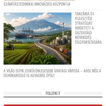
SZÁMÍTÁSTECHNIKAI INNOVÁCIÓS KÖZPONTJA
TANZÁNIA ÚJ
FEJLESZTÉSI
STRATÉGIÁT
HIRDETETT A
GAZDASÁGI
NÖVEKEDÉS
FELGYORSÍTÁSÁRA
A VILÁG EGYIK LEGKÜLÖNLEGESEBB SIVATAGI VÁROSA – AHOL MÉG A
FELHŐKARCOLÓ IS AGYAGBÓL ÉPÜLT
FOLLOW.IT