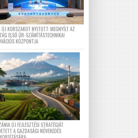
A ÚJ KORSZAKOT NYITOTT: MEGNYÍLT AZ
ZÁG ELSŐ ŰR-SZÁMÍTÁSTECHNIKAI
OVÁCIÓS KÖZPONTJA
ÁNIA ÚJ FEJLESZTÉSI STRATÉGIÁT
DETETT A GAZDASÁGI NÖVEKEDÉS
GYORSÍTÁSÁRA