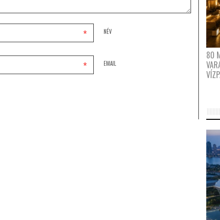
*
NÉV
80 
*
VAR
EMAIL
VÍZ