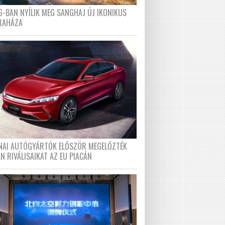
6-BAN NYÍLIK MEG SANGHAJ ÚJ IKONIKUS
RAHÁZA
ÍNAI AUTÓGYÁRTÓK ELŐSZÖR MEGELŐZTÉK
N RIVÁLISAIKAT AZ EU PIACÁN