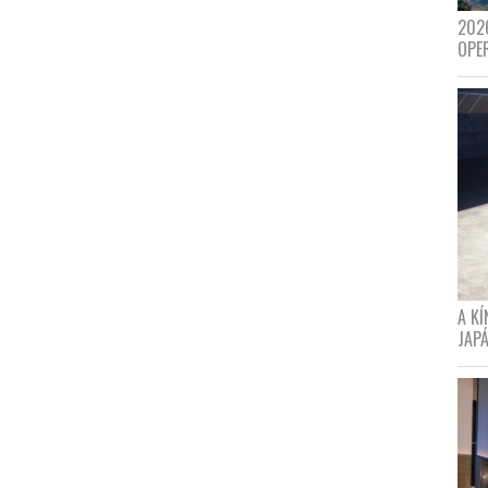
202
OPE
A K
JAPÁ