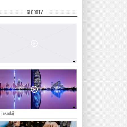
GLOBOTV
j csodái