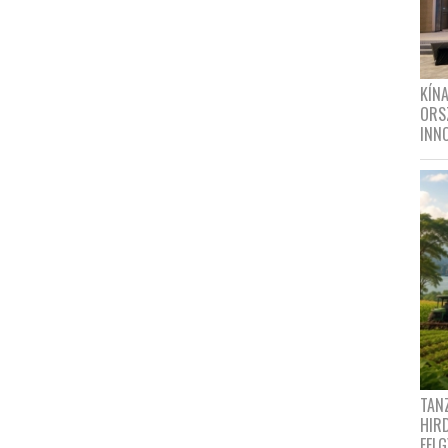
KÍN
ORS
INN
TANZ
HIR
FEL