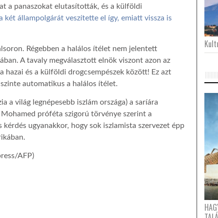
t a panaszokat elutasították, és a külföldi
a két állampolgárát veszítette el így, emiatt vissza is
Kultu
lsoron. Régebben a halálos ítélet nem jelentett
ában. A tavaly megválasztott elnök viszont azon az
a hazai és a külföldi drogcsempészek között! Ez azt
szinte automatikus a halálos ítélet.
ia a világ legnépesebb iszlám országa) a saríára
 Mohamed próféta szigorú törvénye szerint a
 kérdés ugyanakkor, hogy sok iszlamista szervezet épp
rikában.
press/AFP)
HAG
TAL