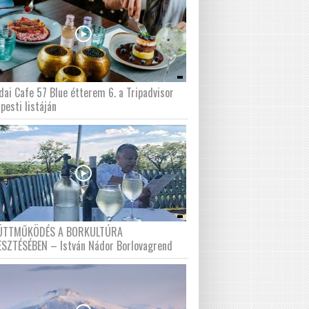
dai Cafe 57 Blue étterem 6. a Tripadvisor
pesti listáján
ÜTTMŰKÖDÉS A BORKULTÚRA
ESZTÉSÉBEN – István Nádor Borlovagrend