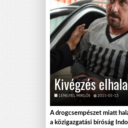
Kivégzés elhala
LENGYEL MIKLÓS
2015-05-13
A drogcsempészet miatt halál
a közigazgatási bíróság In