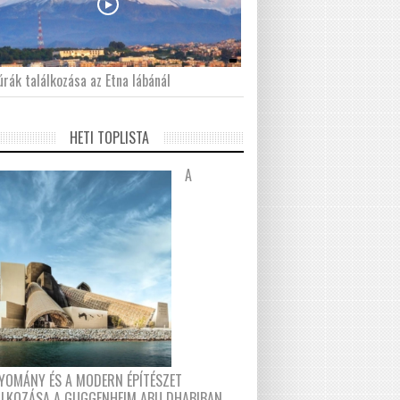
́rák találkozása az Etna lábánál
HETI TOPLISTA
A
YOMÁNY ÉS A MODERN ÉPÍTÉSZET
ÁLKOZÁSA A GUGGENHEIM ABU DHABIBAN