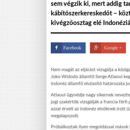
sem végzik ki, mert addig tar
kábítószerkereskedőt – köztü
kivégzőosztag elé Indonézi
Facebook
Google +
Nem magát az eljárást vizsgálja a közig
Joko Widodo államfő Serge Atlaoui kegy
indonéz államfő elutasító határozata j
Atlaoui ügyvédje nagy sikernek nevezte 
jogi szakértők vizsgálják a francia férfi
azzal érvelt az indonéz elnöknek írott ü
megalapozott.
Próbálkoztak ilyen megoldással mások is 