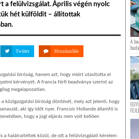
t a felülvizsgálat. Április végén nyolc
k hét külföldit – állítottak
ában.
A bu
buda
Twitter
Hozzászólás
azgatási bíróság, hanem azt, hogy miért utasította el
elmi kérvényét. A francia férfi beadványa szerint az
ogilag megalapozatlan.
a közigazgatási bíróság döntését, mely azt jelenti, hogy
EGY
 panaszát, aki így időt nyer. Francois Hollande államfő is
FEJL
zenetében, hogy a jogi eljárás nem volt kellően
a halálraítéltek közül, de ott a felülvizsgálati kérelem