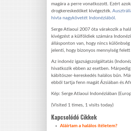
magára a perre vonatkozott. Ezért azoka
drogkereskedőket kivégezték.
Ausztráli
hívta nagykövetét Indonéziából.
Serge Atlaoui 2007 óta várakozik a halá
kivégzést a külföldiek számára Indonézi
állásponton van, hogy nincs különbség 
jelenti, hogy bizonyos mennyiség felett 
Az indonéz igazságszolgáltatás (Indonéz
hivatkozik ebben az esetben. Márpedig
kábítószer-kereskedés halálos bűn. Más
ebből tartja fenn magát Ázsiában és Af
Kép: Serge Atlaoui Indonéziában (Euro
(Visited 1 times, 1 visits today)
Kapcsolódó Cikkek
Aláírtam a halálos ítéletem?