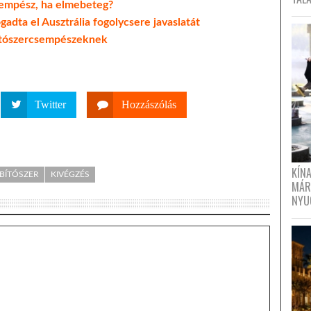
empész, ha elmebeteg?
adta el Ausztrália fogolycsere javaslatát
bítószercsempészeknek
Twitter
Hozzászólás
KÍN
BÍTÓSZER
KIVÉGZÉS
MÁR
NYU