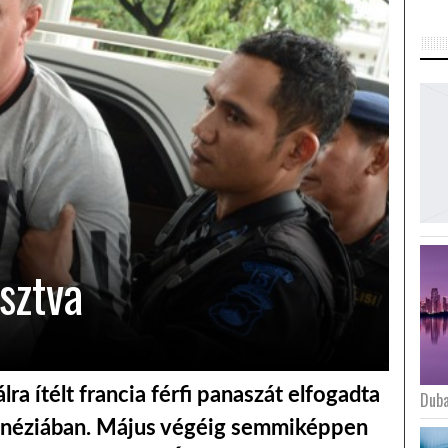
sztva
ra ítélt francia férfi panaszát elfogadta
Duba
donéziában. Május végéig semmiképpen