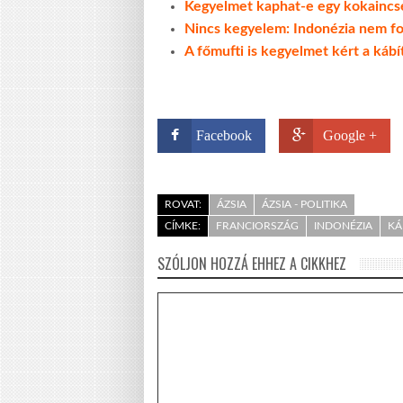
Kegyelmet kaphat-e egy kokaincs
Nincs kegyelem: Indonézia nem fog
A főmufti is kegyelmet kért a ká
Facebook
Google +
ROVAT:
ÁZSIA
ÁZSIA - POLITIKA
CÍMKE:
FRANCIORSZÁG
INDONÉZIA
KÁ
SZÓLJON HOZZÁ EHHEZ A CIKKHEZ