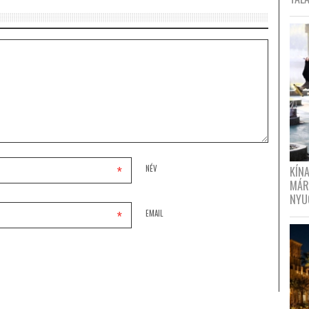
*
NÉV
KÍN
MÁR
NYU
*
EMAIL