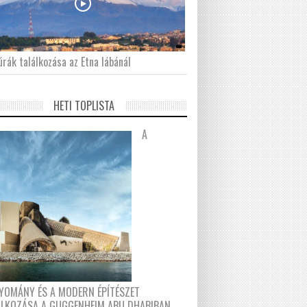
́rák találkozása az Etna lábánál
HETI TOPLISTA
A
YOMÁNY ÉS A MODERN ÉPÍTÉSZET
ÁLKOZÁSA A GUGGENHEIM ABU DHABIBAN