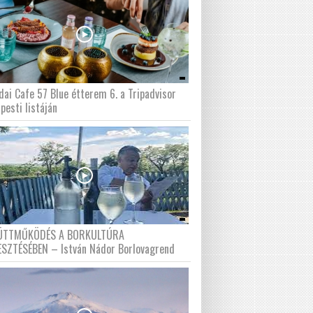
dai Cafe 57 Blue étterem 6. a Tripadvisor
pesti listáján
ÜTTMŰKÖDÉS A BORKULTÚRA
ESZTÉSÉBEN – István Nádor Borlovagrend