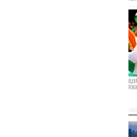
ELE
FÜG