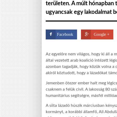
területen. A múlt hónapban t
ugyancsak egy lakodalmat b
Facebook
Google +
Az egyelőre nem világos, hogy ki áll a 
által vezetett arab koalíció intézett lé
azonban tagadják, hogy közük volna a d
akiről köztudott, hogy a lázadókat támo
Jemenben ötezer ember halt meg légics
csaknem a felük civil. A lakosság 80 sz
humanitárius segítségre, másfél millióan
A síita lázadó húszik márciusban kénys
kormányt, a korábbi államfő, Ali Abdu