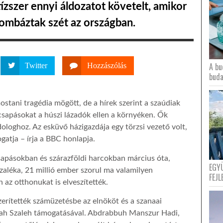
ízszer ennyi áldozatot követelt, amikor
ombáztak szét az országban.
A bu
Twitter
Hozzászólás
buda
mostani tragédia mögött, de a hírek szerint a szaúdiak
gicsapásokat a húszi lázadók ellen a környéken. Ők
ologhoz. Az esküvő házigazdája egy törzsi vezető volt,
gatja – írja a BBC honlapja.
apásokban és szárazföldi harcokban március óta,
EGY
ázaléka, 21 millió ember szorul ma valamilyen
FEJL
 az otthonukat is elveszítették.
zerítették számüzetésbe az elnököt és a szanaai
llah Szaleh támogatásával. Abdrabbuh Manszur Hadi,