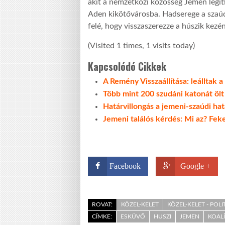
akit a nemzetközi közösség Jemen legit
Aden kikötővárosba. Hadserege a szaúd
felé, hogy visszaszerezze a húszik kezé
(Visited 1 times, 1 visits today)
Kapcsolódó Cikkek
A Remény Visszaállítása: leálltak 
Több mint 200 szudáni katonát öl
Határvillongás a jemeni-szaúdi ha
Jemeni találós kérdés: Mi az? Fek
Facebook
Google +
ROVAT:
KÖZEL-KELET
KÖZEL-KELET - POLI
CÍMKE:
ESKÜVŐ
HUSZI
JEMEN
KOAL