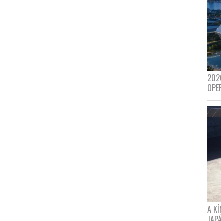
202
OPE
A K
JAPÁ