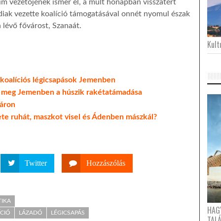
im vezetőjének ismer el, a múlt hónapban visszatért
iak vezette koalíció támogatásával onnét nyomul észak
n lévő fővárost, Szanaát.
Kultu
a koalíciós légicsapások Jemenben
t meg Jemenben a húszik rakétatámadása
táron
ete ruhát, maszkot visel és Ádenben mászkál?
Twitter
Hozzászólás
TIKA
HAG
ÍCIÓ
LÁZADÓ
LÉGICSAPÁS
TAL