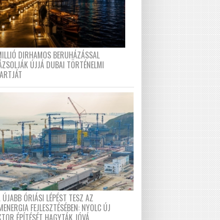
MILLIÓ DIRHAMOS BERUHÁZÁSSAL
ÁZSOLJÁK ÚJJÁ DUBAI TÖRTÉNELMI
PARTJÁT
 ÚJABB ÓRIÁSI LÉPÉST TESZ AZ
MENERGIA FEJLESZTÉSÉBEN: NYOLC ÚJ
KTOR ÉPÍTÉSÉT HAGYTÁK JÓVÁ