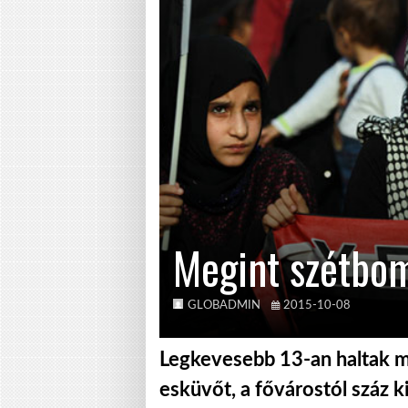
Megint szétbom
GLOBADMIN
2015-10-08
Legkevesebb 13-an haltak m
esküvőt, a fővárostól száz k