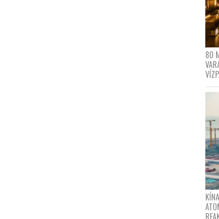
80 
VAR
VÍZ
KÍNA
ATO
REA