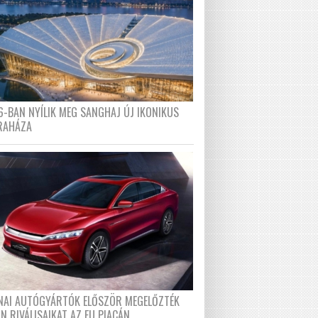
6-BAN NYÍLIK MEG SANGHAJ ÚJ IKONIKUS
RAHÁZA
ÍNAI AUTÓGYÁRTÓK ELŐSZÖR MEGELŐZTÉK
N RIVÁLISAIKAT AZ EU PIACÁN