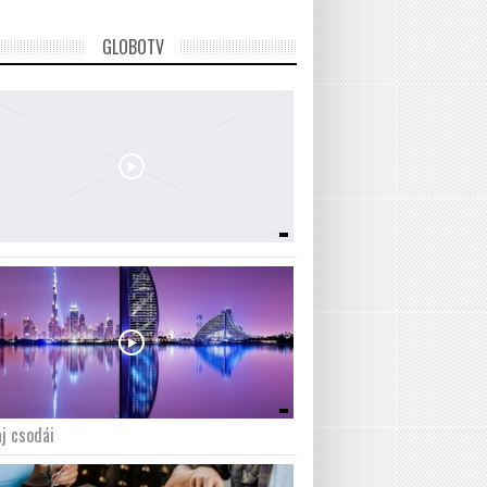
GLOBOTV
j csodái