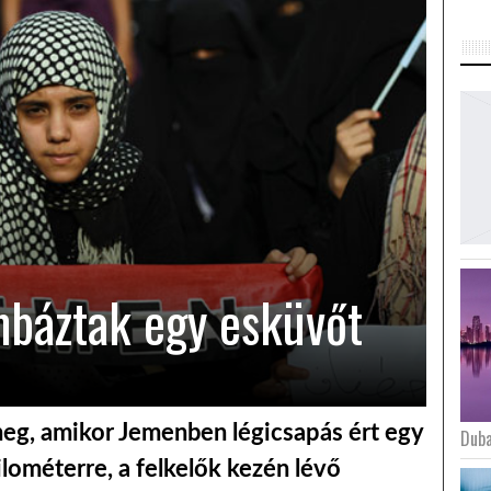
báztak egy esküvőt
eg, amikor Jemenben légicsapás ért egy
Duba
ilométerre, a felkelők kezén lévő