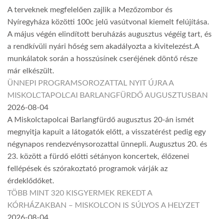
A terveknek megfelelően zajlik a Mezőzombor és
Nyíregyháza közötti 100c jelű vasútvonal kiemelt felújítása.
A május végén elindított beruházás augusztus végéig tart, és
a rendkívüli nyári hőség sem akadályozta a kivitelezést.A
munkálatok során a hosszúsínek cseréjének döntő része
már elkészült.
ÜNNEPI PROGRAMSOROZATTAL NYIT ÚJRA A
MISKOLCTAPOLCAI BARLANGFÜRDŐ AUGUSZTUSBAN
2026-08-04
A Miskolctapolcai Barlangfürdő augusztus 20-án ismét
megnyitja kapuit a látogatók előtt, a visszatérést pedig egy
négynapos rendezvénysorozattal ünnepli. Augusztus 20. és
23. között a fürdő előtti sétányon koncertek, élőzenei
fellépések és szórakoztató programok várják az
érdeklődőket.
TÖBB MINT 320 KISGYERMEK REKEDT A
KÓRHÁZAKBAN – MISKOLCON IS SÚLYOS A HELYZET
2026-08-04