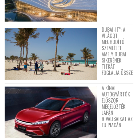
DUBAI-IT”: A
VILÁGOT
MEGHÓDÍTÓ
SZEMLÉLET,
AMELY DUBAI
SIKERÉNEK
TITKÁT
FOGLALJA ÖSSZE
A KÍNAI
AUTÓGYÁRTÓK
ELŐSZÖR
MEGELŐZTÉK
JAPÁN
RIVÁLISAIKAT AZ
EU PIACÁN