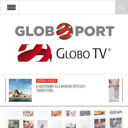
FŐOLDAL
AFRIKA
EURÓPA
KÖZEL-KELET
ÁZSIA
A HAGYOMÁNY ÉS A MODERN ÉPÍTÉSZET
TALÁLKOZÁSA…
ÉSZAK-AMERIKA
LATIN-AMERIKA