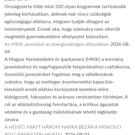
Országszerte több mint 320 olyan kisgyermek tartózkodik
jelenleg kórházakban, akiknek már nincs szükségük
egészségügyi ellátásra, mégsem tudják elhagyni az
intézményeket. Ennek oka, hogy számukra nem sikerült
megfelelő gyermekvédelmi elhelyezést biztosítani.
Az MKIK javaslatai az energiaválságos időszakban
2026-08-
04
A Magyar Kereskedelmi és Iparkamara (MKIK) a kormány
javaslataihoz és nagyfogyasztók felajánlásaihoz csatlakozva,
összesítő javaslatokat fogalmaz meg a vállalkozások
számára, hogy az esetleges áramtermelési kapacitás-
kiesésből eredő ellátási kockázatok kezelése előre
kidolgozott, fokozatos és arányos rendszerben történjen. A
cél az ellátásbiztonság fenntartása, a kritikus ágazatok
védelme és a gazdaság működésének lehető legkisebb
zavara.
A HŐSÉG MIATT HÁROM NAPRA BEZÁR A MISKOLCI
POLGÁRMESTERI HIVATAL
2026-08-01