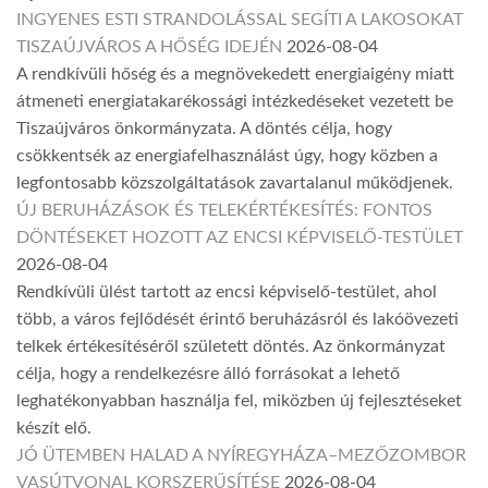
INGYENES ESTI STRANDOLÁSSAL SEGÍTI A LAKOSOKAT
TISZAÚJVÁROS A HŐSÉG IDEJÉN
2026-08-04
A rendkívüli hőség és a megnövekedett energiaigény miatt
átmeneti energiatakarékossági intézkedéseket vezetett be
Tiszaújváros önkormányzata. A döntés célja, hogy
csökkentsék az energiafelhasználást úgy, hogy közben a
legfontosabb közszolgáltatások zavartalanul működjenek.
ÚJ BERUHÁZÁSOK ÉS TELEKÉRTÉKESÍTÉS: FONTOS
DÖNTÉSEKET HOZOTT AZ ENCSI KÉPVISELŐ-TESTÜLET
2026-08-04
Rendkívüli ülést tartott az encsi képviselő-testület, ahol
több, a város fejlődését érintő beruházásról és lakóövezeti
telkek értékesítéséről született döntés. Az önkormányzat
célja, hogy a rendelkezésre álló forrásokat a lehető
leghatékonyabban használja fel, miközben új fejlesztéseket
készít elő.
JÓ ÜTEMBEN HALAD A NYÍREGYHÁZA–MEZŐZOMBOR
VASÚTVONAL KORSZERŰSÍTÉSE
2026-08-04