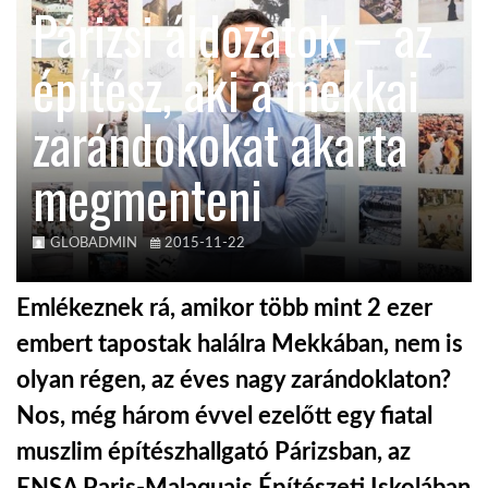
Párizsi áldozatok – az
KÖZEL-KELET
építész, aki a mekkai
zarándokokat akarta
AUSZTRÁLIA
megmenteni
A VILÁG ITTHON
GLOBADMIN
2015-11-22
MÉDIA
Emlékeznek rá, amikor több mint 2 ezer
embert tapostak halálra Mekkában, nem is
olyan régen, az éves nagy zarándoklaton?
GLOBOTV BP
Nos, még három évvel ezelőtt egy fiatal
muszlim építészhallgató Párizsban, az
HÍR3D