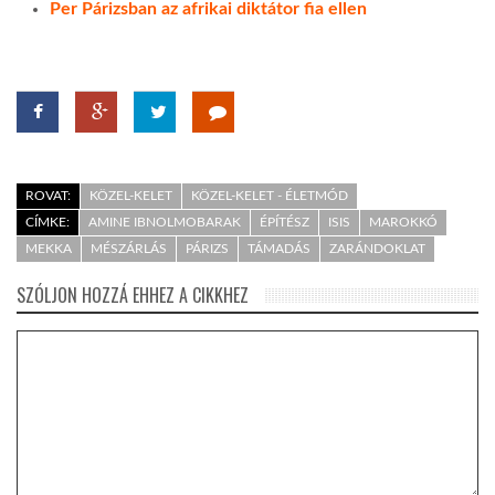
Per Párizsban az afrikai diktátor fia ellen
ROVAT:
KÖZEL-KELET
KÖZEL-KELET - ÉLETMÓD
CÍMKE:
AMINE IBNOLMOBARAK
ÉPÍTÉSZ
ISIS
MAROKKÓ
MEKKA
MÉSZÁRLÁS
PÁRIZS
TÁMADÁS
ZARÁNDOKLAT
SZÓLJON HOZZÁ EHHEZ A CIKKHEZ