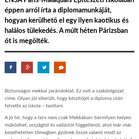
ENSA Paris-Malaquais Építészeti Iskolában
éppen arról írta a diplomamunkáját,
TROPICALMAGAZIN
hogyan kerülhető el egy ilyen kaotikus és
halálos tülekedés. A múlt héten Párizsban
GLOBOTV
őt is megölték.
AFRIKA TUDÁSTÁR
A NAP SZÉPE
Biztonságos mekkai zarándoklat. Ez volt a szakdolgozat
LINKTR.EE
címe. Olyan jól sikerült, hogy készítőjét a diploma után
felvette az iskola – tanítani.
GLOBOZSARU
A jó hír, hogy a terv nem csak Mekkában: bármilyen helyen
működhet, országtól és vallástól függetlenül, ahol már-már
DOBRAVERO.HU
kezelhetetlen tömegben gyűlnek össze valami miatt az