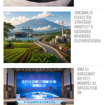
TANZÁNIA ÚJ
FEJLESZTÉSI
STRATÉGIÁT
HIRDETETT A
GAZDASÁGI
NÖVEKEDÉS
FELGYORSÍTÁSÁRA
KÍNA ÚJ
KORSZAKOT
NYITOTT:
MEGNYÍLT AZ
ORSZÁG ELSŐ
ŰR-