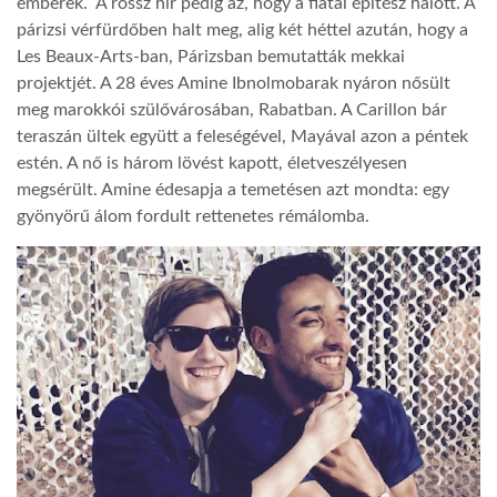
emberek. A rossz hír pedig az, hogy a fiatal építész halott. A
párizsi vérfürdőben halt meg, alig két héttel azután, hogy a
LATIMO.HU
Les Beaux-Arts-ban, Párizsban bemutatták mekkai
projektjét. A 28 éves Amine Ibnolmobarak nyáron nősült
meg marokkói szülővárosában, Rabatban. A Carillon bár
GLOBOBOOK
teraszán ültek együtt a feleségével, Mayával azon a péntek
estén. A nő is három lövést kapott, életveszélyesen
megsérült. Amine édesapja a temetésen azt mondta: egy
gyönyörű álom fordult rettenetes rémálomba.