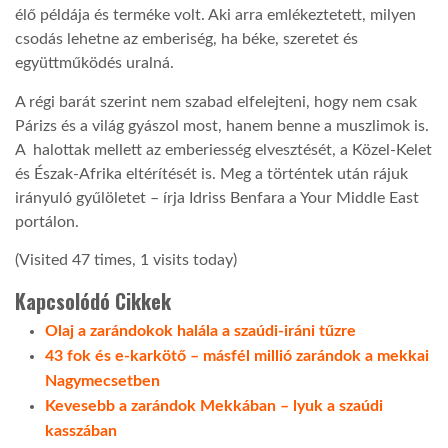
élő példája és terméke volt. Aki arra emlékeztetett, milyen
csodás lehetne az emberiség, ha béke, szeretet és
együttműködés uralná.
A régi barát szerint nem szabad elfelejteni, hogy nem csak
Párizs és a világ gyászol most, hanem benne a muszlimok is.
A halottak mellett az emberiesség elvesztését, a Közel-Kelet
és Észak-Afrika eltérítését is. Meg a történtek után rájuk
irányuló gyűlöletet – írja Idriss Benfara a Your Middle East
portálon.
(Visited 47 times, 1 visits today)
Kapcsolódó Cikkek
Olaj a zarándokok halála a szaúdi-iráni tűzre
43 fok és e-karkötő – másfél millió zarándok a mekkai
Nagymecsetben
Kevesebb a zarándok Mekkában – lyuk a szaúdi
kasszában