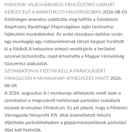
MÁSODIK VILÁGHÁBORÚS PÁNCÉLTÖRŐ GRÁNÁT
KERÜLT ELŐ A BARÁTHEGYI MAJORSÁGBAN
2026-08-05
Különleges esemény szakította meg hétfőn a Szimbiózis
Alapítvány Baráthegyi Majorságában zajló tanösvény-
fejlesztési munkálatokat. Az erdei útszakasz építése során
egy munkagép egy robbanótestnek látszó tárgyat fordított
ki a földből.A helyszínre érkező rendőrjárőr a területet
azonnal biztosította, majd értesítette a Magyar Honvédség
tűzszerész alakulatát.
SZOMBATON IS FIZETNI KELL A PARKOLÁSÉRT
MISKOLCON A MUNKANAP-ÁTHELYEZÉS MIATT
2026-
08-04
A 2026. augusztus 8-i munkanap-áthelyezés miatt ezen a
szombaton a megszokott hétköznapi parkolási szabályok
lesznek érvényben Miskolcon. Ez azt jelenti, hogy a Miskolci
Városgazda Nonprofit Kft. által üzemeltetett felszíni
díjköteles parkolóhelyeken a gépjárművezetőknek parkolási
díjat kell fizetniük.