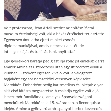
Volt professzora, Jean Attali szerint az építész “fiatal
muszlim értelmiségi volt, aki a békés értékeket terjesztette.
Egyenesen ámulatba ejtett minket csodás
diplomamunkájával, amely nemcsak a hitét, de
intelligenciáját és tudását is bizonyította.”
Egy gyerekkori barátja pedig azt írja róla: jól emlékszik arra,
amikor Amine az úszóedzései után együtt focizott velük a
klubban. Úszóként egészen kiváló volt, a válogatott
tagjaként egy sor nemzetközi versenyen képviselte
Marokkót. Emberként pedig karizmatikus és jóképű: olyan,
akit első látásra megszeretsz. A családja egyike volt a jól
ismert mór famíliáknak, amelyek Spanyolországból
menekültek Marokkóba, a 15. században, a Reconquista
idején. Amine a gyönyörű arab-spanyol-berber keveredés