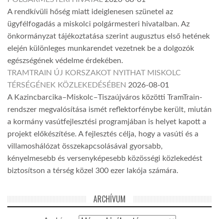
A rendkívüli hőség miatt ideiglenesen szünetel az
ügyfélfogadás a miskolci polgármesteri hivatalban. Az
önkormányzat tájékoztatása szerint augusztus első hetének
elején különleges munkarendet vezetnek be a dolgozók
egészségének védelme érdekében.
TRAMTRAIN ÚJ KORSZAKOT NYITHAT MISKOLC
TÉRSÉGÉNEK KÖZLEKEDÉSÉBEN
2026-08-01
A Kazincbarcika–Miskolc–Tiszaújváros közötti TramTrain-
rendszer megvalósítása ismét reflektorfénybe került, miután
a kormány vasútfejlesztési programjában is helyet kapott a
projekt előkészítése. A fejlesztés célja, hogy a vasúti és a
villamoshálózat összekapcsolásával gyorsabb,
kényelmesebb és versenyképesebb közösségi közlekedést
biztosítson a térség közel 300 ezer lakója számára.
ARCHÍVUM