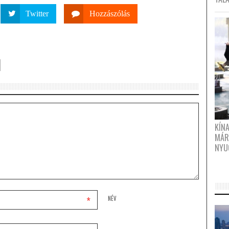
Twitter
Hozzászólás
KÍN
MÁR
NYU
*
NÉV