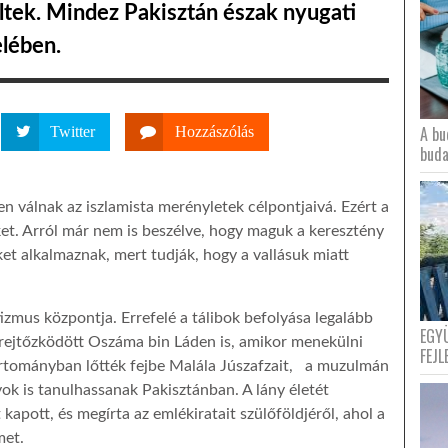
tek. Mindez Pakisztán észak nyugati
elében.
A bu
Twitter
Hozzászólás
buda
n válnak az iszlamista merényletek célpontjaivá. Ezért a
ket. Arról már nem is beszélve, hogy maguk a keresztény
et alkalmaznak, mert tudják, hogy a vallásuk miatt
izmus központja. Errefelé a tálibok befolyása legalább
EGY
 rejtőzködött Oszáma bin Láden is, amikor menekülni
FEJL
artományban lőtték fejbe Malála Júszafzait, a muzulmán
nyok is tanulhassanak Pakisztánban. A lány életét
pott, és megírta az emlékiratait szülőföldjéről, ahol a
met.