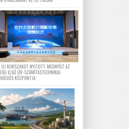
N RIVÁLISAIKAT AZ EU PIACÁN
A ÚJ KORSZAKOT NYITOTT: MEGNYÍLT AZ
ZÁG ELSŐ ŰR-SZÁMÍTÁSTECHNIKAI
OVÁCIÓS KÖZPONTJA