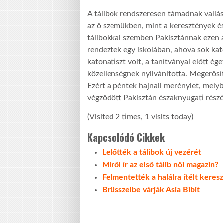
A tálibok rendszeresen támadnak vallás
az ő szemükben, mint a keresztények és
tálibokkal szemben Pakisztánnak ezen 
rendeztek egy iskolában, ahova sok katon
katonatiszt volt, a tanítványai előtt é
közellenségnek nyilvánította. Megerősí
Ezért a péntek hajnali merénylet, mely
végződött Pakisztán északnyugati rész
(Visited 2 times, 1 visits today)
Kapcsolódó Cikkek
Lelőtték a tálibok új vezérét
Miről ír az első tálib női magazin?
Felmentették a halálra ítélt kere
Brüsszelbe várják Asia Bibit