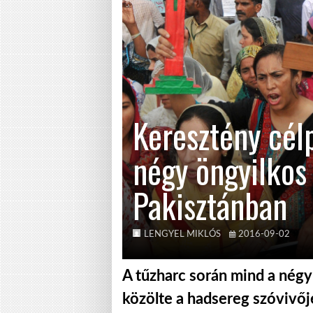
Keresztény cél
négy öngyilkos
Pakisztánban
LENGYEL MIKLÓS
2016-09-02
A tűzharc során mind a négy
közölte a hadsereg szóvivője