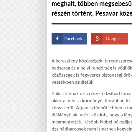
meghalt, többen megsebesül
részén történt, Pesavar köz
Facebook
Google +
A keresztény közösségek itt rendszerese
hadsereg és a helyi rendőrség is védi ő
közösségek is fegyveres biztonsági őrök
veszélyben az életük.
Pakisztánnak ez a része a dzsihád fanat
akkora, mint a kormányé. Korábban itt
kényszerült Afganisztánból. Ebben a t
diáklányt, aki azért küzdött, hogy a lá
megmentették. Később Nobel békedíjat ka
dzsihádharcosok nem ismernek kegyel