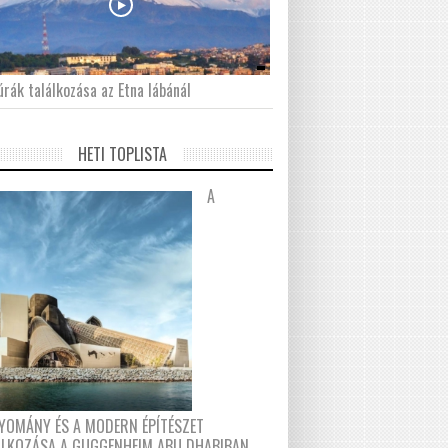
́rák találkozása az Etna lábánál
HETI TOPLISTA
A
YOMÁNY ÉS A MODERN ÉPÍTÉSZET
ÁLKOZÁSA A GUGGENHEIM ABU DHABIBAN