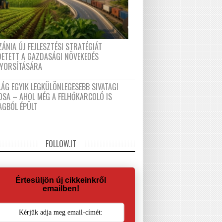
ÁNIA ÚJ FEJLESZTÉSI STRATÉGIÁT
DETETT A GAZDASÁGI NÖVEKEDÉS
GYORSÍTÁSÁRA
LÁG EGYIK LEGKÜLÖNLEGESEBB SIVATAGI
OSA – AHOL MÉG A FELHŐKARCOLÓ IS
AGBÓL ÉPÜLT
FOLLOW.IT
Értesüljön új cikkeinkről
emailben!