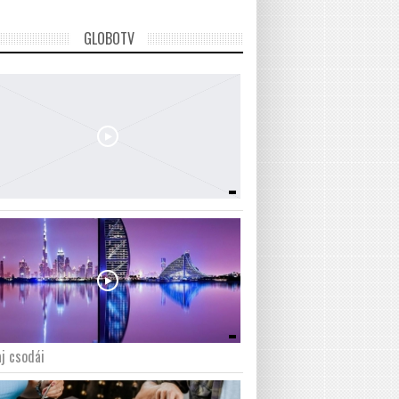
GLOBOTV
j csodái