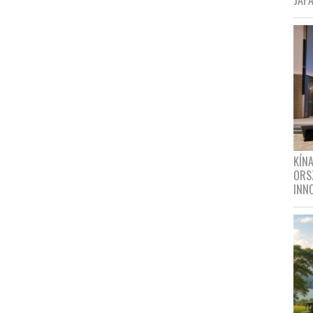
JAPÁ
KÍN
ORS
INN