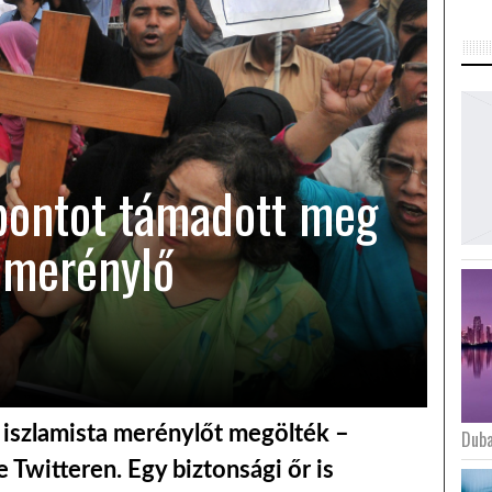
pontot támadott meg
 merénylő
 iszlamista merénylőt megölték –
Duba
 Twitteren. Egy biztonsági őr is