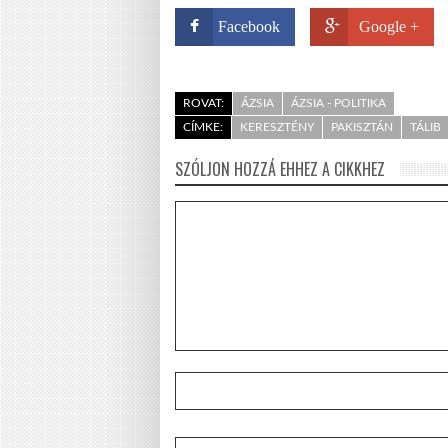
Facebook
Google +
ROVAT:
ÁZSIA
ÁZSIA - POLITIKA
CÍMKE:
KERESZTÉNY
PAKISZTÁN
TÁLIB
SZÓLJON HOZZÁ EHHEZ A CIKKHEZ