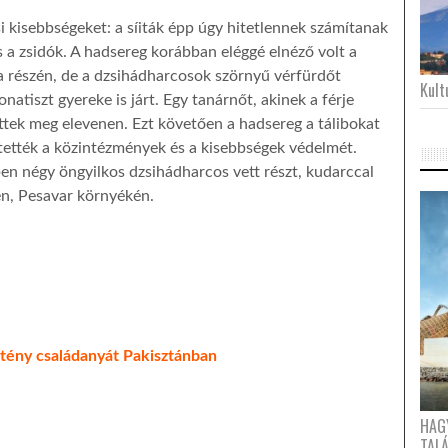
i kisebbségeket: a síiták épp úgy hitetlennek számítanak
 a zsidók. A hadsereg korábban eléggé elnéző volt a
a részén, de a dzsihádharcosok szörnyű vérfürdőt
Kultu
atiszt gyereke is járt. Egy tanárnőt, akinek a férje
gettek meg elevenen. Ezt követően a hadsereg a tálibokat
tették a közintézmények és a kisebbségek védelmét.
ben négy öngyilkos dzsihádharcos vett részt, kudarccal
én, Pesavar környékén.
sztény családanyát Pakisztánban
HAG
TAL