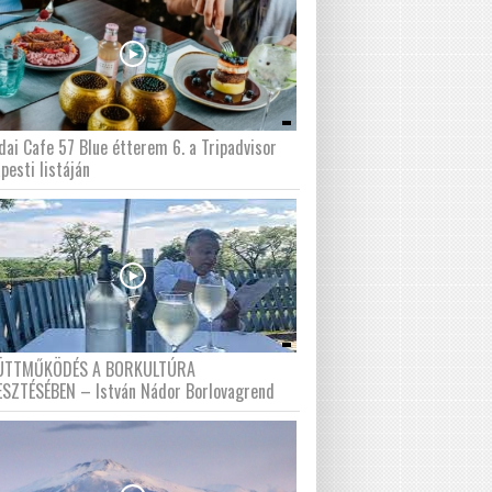
dai Cafe 57 Blue étterem 6. a Tripadvisor
pesti listáján
ÜTTMŰKÖDÉS A BORKULTÚRA
ESZTÉSÉBEN – István Nádor Borlovagrend