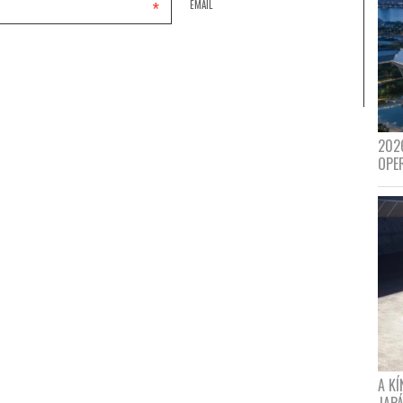
*
EMAIL
202
OPE
A K