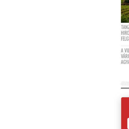
TANZ
HIR
FEL
A VI
VÁR
AGY