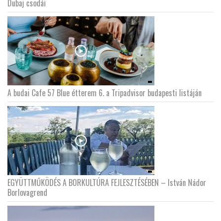
Dubaj csodái
A budai Cafe 57 Blue étterem 6. a Tripadvisor budapesti listáján
EGYÜTTMŰKÖDÉS A BORKULTÚRA FEJLESZTÉSÉBEN – István Nádor
Borlovagrend