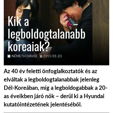
KÖZEL-KELET
Kik a
legboldogtalanabb
AUSZTRÁLIA
koreaiak?
A VILÁG ITTHON
NÉMETH DÁVID
2015-01-23
MÉDIA
Az 40 év feletti önfoglalkoztatók és az
elváltak a legboldogtalanabbak jelenleg
Dél-Koreában, míg a legboldogabbak a 20-
GLOBOTV BP
as éveikben járó nők – derül ki a Hyundai
kutatóintézetének jelentéséből.
HÍR3D