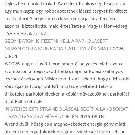
fejlesztési munkálatokat. Az erdei útszakasz építése során
egy munkagép egy robbanótestnek látszó tárgyat fordított
ki a földből.A helyszínre érkező rendőrjárőr a területet
azonnal biztosította, majd értesítette a Magyar Honvédség
tűzszerész alakulatát.
SZOMBATON IS FIZETNI KELL A PARKOLÁSÉRT
MISKOLCON A MUNKANAP-ÁTHELYEZÉS MIATT
2026-
08-04
A 2026. augusztus 8-i munkanap-áthelyezés miatt ezen a
szombaton a megszokott hétköznapi parkolási szabályok
lesznek érvényben Miskolcon. Ez azt jelenti, hogy a Miskolci
Városgazda Nonprofit Kft. által üzemeltetett felszíni
díjköteles parkolóhelyeken a gépjárművezetőknek parkolási
díjat kell fizetniük.
INGYENES ESTI STRANDOLÁSSAL SEGÍTI A LAKOSOKAT
TISZAÚJVÁROS A HŐSÉG IDEJÉN
2026-08-04
A rendkívüli hőség és a megnövekedett energiaigény miatt
átmeneti energiatakarékossági intézkedéseket vezetett be