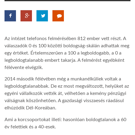
TROPICALMAGAZIN
GLOBOTV
Az intézet telefonos felmérésében 812 ember vett részt. A
válaszadók 0 és 100 közötti boldogság-skálán adhattak meg
AFRIKA TUDÁSTÁR
egy értéket. Értelemszerűen a 100 a legboldogabb, a 0 a
legboldogtalanabb embert takarja. A felmérést egyébként
félévente elvégzik.
A NAP SZÉPE
2014 második félévében még a munkanélküliek voltak a
legboldogtalanabbak. De ez most megváltozott, helyüket az
LINKTR.EE
egyéni vállalkozók vették át, vélhetően a kemény pénzügyi
válságnak köszönhetően. A gazdasági visszaesés ráadásul
elhúzódik Dél-Koreában.
GLOBOZSARU
Ami a korcsoportokat illeti: hasonlóan boldogtalanok a 60
év felettiek és a 40-esek.
DOBRAVERO.HU