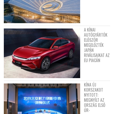
A KÍNAI
AUTÓGYÁRTÓK
ELŐSZÖR
MEGELŐZTÉK
JAPÁN
RIVÁLISAIKAT AZ
EU PIACÁN
KÍNA ÚJ
KORSZAKOT
NYITOTT:
MEGNYÍLT AZ
ORSZÁG ELSŐ
ŰR-