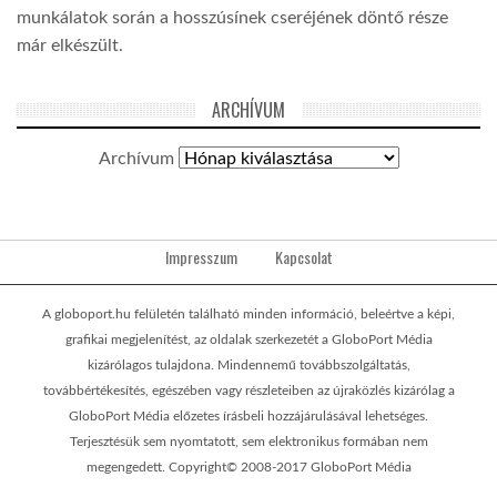
munkálatok során a hosszúsínek cseréjének döntő része
már elkészült.
ARCHÍVUM
Archívum
Impresszum
Kapcsolat
A globoport.hu felületén található minden információ, beleértve a képi,
grafikai megjelenítést, az oldalak szerkezetét a GloboPort Média
kizárólagos tulajdona. Mindennemű továbbszolgáltatás,
továbbértékesítés, egészében vagy részleteiben az újraközlés kizárólag a
GloboPort Média előzetes írásbeli hozzájárulásával lehetséges.
Terjesztésük sem nyomtatott, sem elektronikus formában nem
megengedett. Copyright© 2008-2017 GloboPort Média