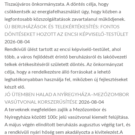
Tiszaújváros önkormányzata. A döntés célja, hogy
csökkentsék az energiafelhasználást úgy, hogy közben a
legfontosabb közszolgáltatások zavartalanul működjenek.
ÚJ BERUHÁZÁSOK ÉS TELEKÉRTÉKESÍTÉS: FONTOS
DÖNTÉSEKET HOZOTT AZ ENCSI KÉPVISELŐ-TESTÜLET
2026-08-04
Rendkívüli ülést tartott az encsi képviselő-testület, ahol
több, a város fejlődését érintő beruházásról és lakóövezeti
telkek értékesítéséről született döntés. Az önkormányzat
célja, hogy a rendelkezésre álló forrásokat a lehető
leghatékonyabban használja fel, miközben új fejlesztéseket
készít elő.
JÓ ÜTEMBEN HALAD A NYÍREGYHÁZA–MEZŐZOMBOR
VASÚTVONAL KORSZERŰSÍTÉSE
2026-08-04
A terveknek megfelelően zajlik a Mezőzombor és
Nyíregyháza közötti 100c jelű vasútvonal kiemelt felújítása.
A május végén elindított beruházás augusztus végéig tart, és
a rendkívüli nyári hőség sem akadályozta a kivitelezést.A