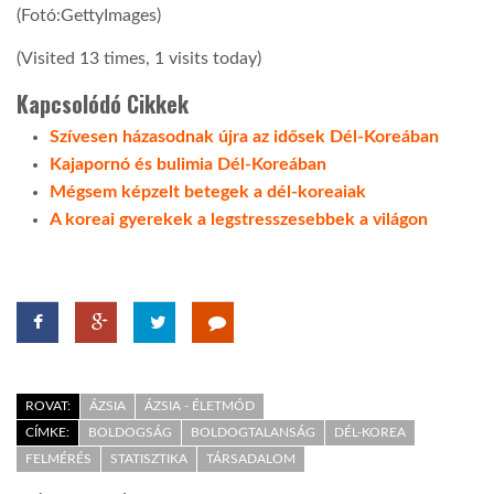
(Fotó:GettyImages)
(Visited 13 times, 1 visits today)
Kapcsolódó Cikkek
Szívesen házasodnak újra az idősek Dél-Koreában
Kajapornó és bulimia Dél-Koreában
Mégsem képzelt betegek a dél-koreaiak
A koreai gyerekek a legstresszesebbek a világon
ROVAT:
ÁZSIA
ÁZSIA - ÉLETMÓD
CÍMKE:
BOLDOGSÁG
BOLDOGTALANSÁG
DÉL-KOREA
FELMÉRÉS
STATISZTIKA
TÁRSADALOM