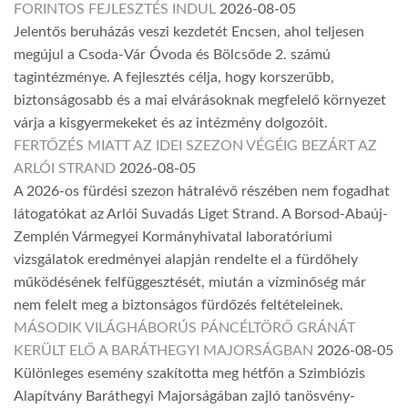
FORINTOS FEJLESZTÉS INDUL
2026-08-05
Jelentős beruházás veszi kezdetét Encsen, ahol teljesen
megújul a Csoda-Vár Óvoda és Bölcsőde 2. számú
tagintézménye. A fejlesztés célja, hogy korszerűbb,
biztonságosabb és a mai elvárásoknak megfelelő környezet
várja a kisgyermekeket és az intézmény dolgozóit.
FERTŐZÉS MIATT AZ IDEI SZEZON VÉGÉIG BEZÁRT AZ
ARLÓI STRAND
2026-08-05
A 2026-os fürdési szezon hátralévő részében nem fogadhat
látogatókat az Arlói Suvadás Liget Strand. A Borsod-Abaúj-
Zemplén Vármegyei Kormányhivatal laboratóriumi
vizsgálatok eredményei alapján rendelte el a fürdőhely
működésének felfüggesztését, miután a vízminőség már
nem felelt meg a biztonságos fürdőzés feltételeinek.
MÁSODIK VILÁGHÁBORÚS PÁNCÉLTÖRŐ GRÁNÁT
KERÜLT ELŐ A BARÁTHEGYI MAJORSÁGBAN
2026-08-05
Különleges esemény szakította meg hétfőn a Szimbiózis
Alapítvány Baráthegyi Majorságában zajló tanösvény-