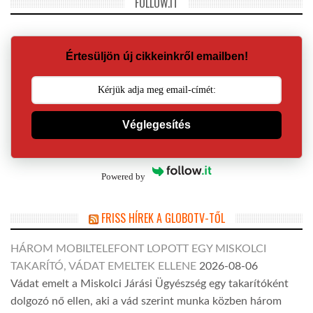
FOLLOW.IT
Értesüljön új cikkeinkről emailben!
Véglegesítés
Powered by
FRISS HÍREK A GLOBOTV-TŐL
HÁROM MOBILTELEFONT LOPOTT EGY MISKOLCI
TAKARÍTÓ, VÁDAT EMELTEK ELLENE
2026-08-06
Vádat emelt a Miskolci Járási Ügyészség egy takarítóként
dolgozó nő ellen, aki a vád szerint munka közben három