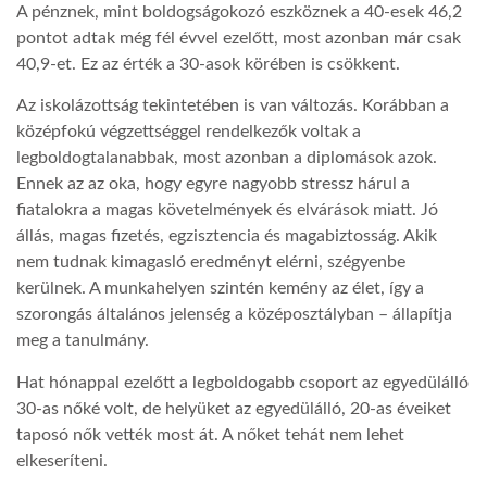
A pénznek, mint boldogságokozó eszköznek a 40-esek 46,2
pontot adtak még fél évvel ezelőtt, most azonban már csak
LATIMO.HU
40,9-et. Ez az érték a 30-asok körében is csökkent.
Az iskolázottság tekintetében is van változás. Korábban a
GLOBOBOOK
középfokú végzettséggel rendelkezők voltak a
legboldogtalanabbak, most azonban a diplomások azok.
Ennek az az oka, hogy egyre nagyobb stressz hárul a
fiatalokra a magas követelmények és elvárások miatt. Jó
állás, magas fizetés, egzisztencia és magabiztosság. Akik
nem tudnak kimagasló eredményt elérni, szégyenbe
kerülnek. A munkahelyen szintén kemény az élet, így a
szorongás általános jelenség a középosztályban – állapítja
meg a tanulmány.
Hat hónappal ezelőtt a legboldogabb csoport az egyedülálló
30-as nőké volt, de helyüket az egyedülálló, 20-as éveiket
taposó nők vették most át. A nőket tehát nem lehet
elkeseríteni.