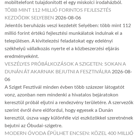
mobiltelefont tulajdonított el egy miskolci irodaházból.
TÖBB MINT 112 MILLIÓ FORINTOS FEJLESZTÉS
KEZDŐDIK SELYEBEN
2026-08-06
Jelentős beruházás veszi kezdetét Selyében: több mint 112
millió forint értékű fejlesztési munkálatok indulnak el a
településen. A kivitelezési feladatokat egy edelényi
székhelyű vállalkozás nyerte el a közbeszerzési eljárás
eredményeként.
VESZÉLYES PRÓBÁLKOZÁSOK A SZIGETEN: SOKAN A
DUNÁN ÁT AKARNAK BEJUTNI A FESZTIVÁLRA
2026-08-
06
A Sziget Fesztivál minden évben több százezer látogatót
vonz, azonban nem mindenki a hivatalos bejáratokon
keresztül próbál eljutni a rendezvény területére. A szervezők
szerint évről évre előfordul, hogy egyesek a Dunán
keresztül, úszva vagy különféle vízi eszközökkel szeretnének
bejutni az Óbudai-szigetre.
MODERN ÓVODA ÉPÜLHET ENCSEN: KÖZEL 400 MILLIÓ