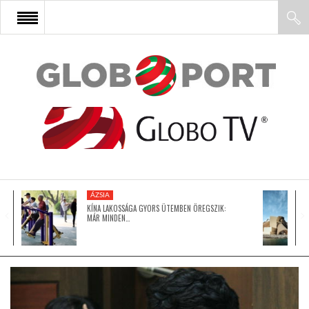
FŐOLDAL
AFRIKA
EURÓPA
ÁZSIA
ÁZSIA
KÍNA LAKOSSÁGA GYORS ÜTEMBEN ÖREGSZIK:
MÁR MINDEN…
ÉSZAK-AMERIKA
LATIN-AMERIKA