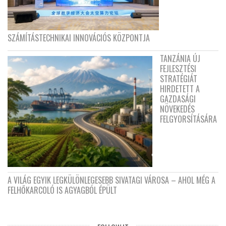
SZÁMÍTÁSTECHNIKAI INNOVÁCIÓS KÖZPONTJA
TANZÁNIA ÚJ
FEJLESZTÉSI
STRATÉGIÁT
HIRDETETT A
GAZDASÁGI
NÖVEKEDÉS
FELGYORSÍTÁSÁRA
A VILÁG EGYIK LEGKÜLÖNLEGESEBB SIVATAGI VÁROSA – AHOL MÉG A
FELHŐKARCOLÓ IS AGYAGBÓL ÉPÜLT