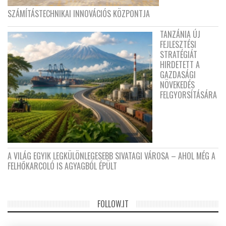
SZÁMÍTÁSTECHNIKAI INNOVÁCIÓS KÖZPONTJA
TANZÁNIA ÚJ
FEJLESZTÉSI
STRATÉGIÁT
HIRDETETT A
GAZDASÁGI
NÖVEKEDÉS
FELGYORSÍTÁSÁRA
A VILÁG EGYIK LEGKÜLÖNLEGESEBB SIVATAGI VÁROSA – AHOL MÉG A
FELHŐKARCOLÓ IS AGYAGBÓL ÉPÜLT
FOLLOW.IT