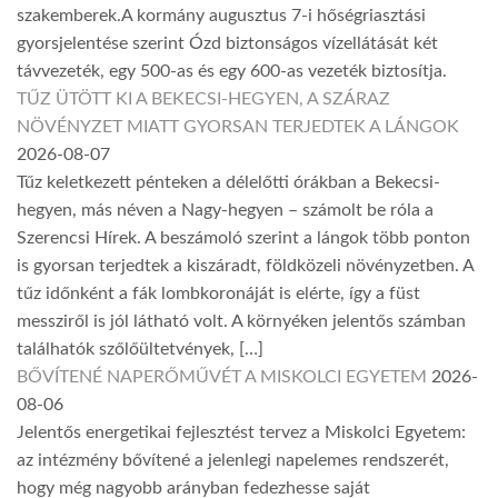
szakemberek.A kormány augusztus 7-i hőségriasztási
gyorsjelentése szerint Ózd biztonságos vízellátását két
távvezeték, egy 500-as és egy 600-as vezeték biztosítja.
TŰZ ÜTÖTT KI A BEKECSI-HEGYEN, A SZÁRAZ
NÖVÉNYZET MIATT GYORSAN TERJEDTEK A LÁNGOK
2026-08-07
Tűz keletkezett pénteken a délelőtti órákban a Bekecsi-
hegyen, más néven a Nagy-hegyen – számolt be róla a
Szerencsi Hírek. A beszámoló szerint a lángok több ponton
is gyorsan terjedtek a kiszáradt, földközeli növényzetben. A
tűz időnként a fák lombkoronáját is elérte, így a füst
messziről is jól látható volt. A környéken jelentős számban
találhatók szőlőültetvények, […]
BŐVÍTENÉ NAPERŐMŰVÉT A MISKOLCI EGYETEM
2026-
08-06
Jelentős energetikai fejlesztést tervez a Miskolci Egyetem:
az intézmény bővítené a jelenlegi napelemes rendszerét,
hogy még nagyobb arányban fedezhesse saját