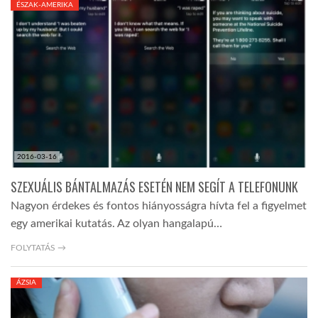
ÉSZAK-AMERIKA
TROPICALMAGAZIN
GLOBOTV
AFRIKA TUDÁSTÁR
2016-03-16
A NAP SZÉPE
SZEXUÁLIS BÁNTALMAZÁS ESETÉN NEM SEGÍT A TELEFONUNK
Nagyon érdekes és fontos hiányosságra hívta fel a figyelmet
LINKTR.EE
egy amerikai kutatás. Az olyan hangalapú…
FOLYTATÁS →
GLOBOZSARU
ÁZSIA
DOBRAVERO.HU