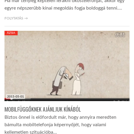
Ha már tényleg képtelen lerakni okostelefonját, akkor egy
egyre népszerűbb kínai megoldás fogja boldoggá tenni.…
FOLYTATÁS →
ÁZSIA
2015-05-01
MOBILFÜGGŐKNEK AJÁNLJUK KÍNÁBÓL
Biztos önnel is előfordult már, hogy annyira meredten
bámulta mobiltelefonja képernyőjét, hogy valami
kellemetlen szituációba…