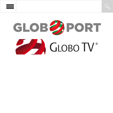
FŐOLDAL
AFRIKA
EURÓPA
ÁZSIA
ÉSZAK-AMERIKA
LATIN-AMERIKA