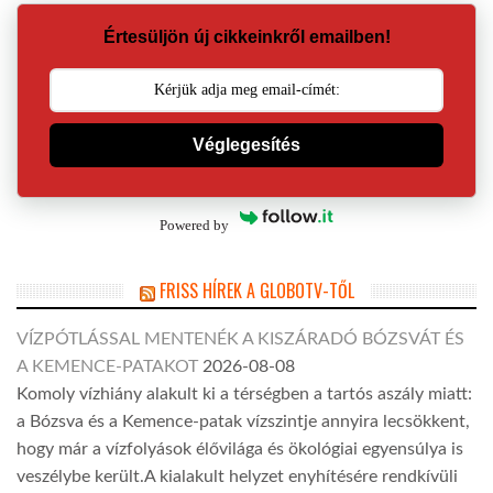
Értesüljön új cikkeinkről emailben!
Véglegesítés
Powered by
FRISS HÍREK A GLOBOTV-TŐL
VÍZPÓTLÁSSAL MENTENÉK A KISZÁRADÓ BÓZSVÁT ÉS
A KEMENCE-PATAKOT
2026-08-08
Komoly vízhiány alakult ki a térségben a tartós aszály miatt:
a Bózsva és a Kemence-patak vízszintje annyira lecsökkent,
hogy már a vízfolyások élővilága és ökológiai egyensúlya is
veszélybe került.A kialakult helyzet enyhítésére rendkívüli