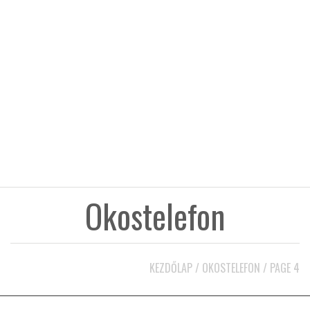
KÖZEL-KELET
AUSZTRÁLIA
A VILÁG ITTHON
MÉDIA
Okostelefon
GLOBOTV BP
KEZDŐLAP
/
OKOSTELEFON
/
PAGE 4
HÍR3D