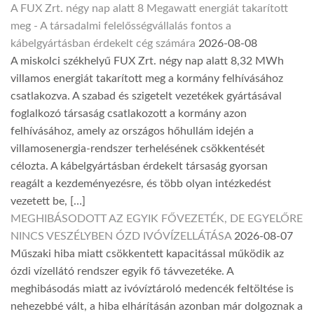
A FUX Zrt. négy nap alatt 8 Megawatt energiát takarított
meg - A társadalmi felelősségvállalás fontos a
kábelgyártásban érdekelt cég számára
2026-08-08
A miskolci székhelyű FUX Zrt. négy nap alatt 8,32 MWh
villamos energiát takarított meg a kormány felhívásához
csatlakozva. A szabad és szigetelt vezetékek gyártásával
foglalkozó társaság csatlakozott a kormány azon
felhívásához, amely az országos hőhullám idején a
villamosenergia-rendszer terhelésének csökkentését
célozta. A kábelgyártásban érdekelt társaság gyorsan
reagált a kezdeményezésre, és több olyan intézkedést
vezetett be, […]
MEGHIBÁSODOTT AZ EGYIK FŐVEZETÉK, DE EGYELŐRE
NINCS VESZÉLYBEN ÓZD IVÓVÍZELLÁTÁSA
2026-08-07
Műszaki hiba miatt csökkentett kapacitással működik az
ózdi vízellátó rendszer egyik fő távvezetéke. A
meghibásodás miatt az ivóvíztároló medencék feltöltése is
nehezebbé vált, a hiba elhárításán azonban már dolgoznak a