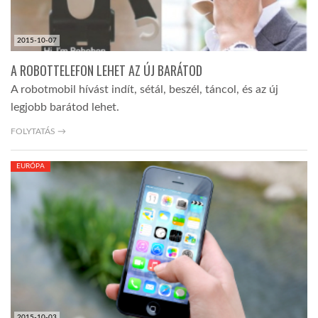
2015-10-07
A ROBOTTELEFON LEHET AZ ÚJ BARÁTOD
A robotmobil hívást indít, sétál, beszél, táncol, és az új
legjobb barátod lehet.
FOLYTATÁS →
EURÓPA
2015-10-03