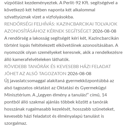
vízpótlást kezdeményeztek. A Perlit-92 Kft. segítségével a
következő két hétben naponta két alkalommal
szivattyúznak vizet a vízfolyásokba.
RENDŐRSÉGI FELHÍVÁS: KAZINCBARCIKAI TOLVAJOK
AZONOSÍTÁSÁHOZ KÉRNEK SEGÍTSÉGET
2026-08-08
A rendőrség a lakosság segítségét kéri két, Kazincbarcikán
történt lopás feltételezett elkövetőinek azonosításában. A
nyomozók olyan személyeket keresnek, akik a rendelkezésre
álló kamerafelvételeken láthatók.
RÖVIDEBB TANÓRÁK ÉS KEVESEBB HÁZI FELADAT
JÖHET AZ ALSÓ TAGOZATON
2026-08-08
Új javaslatcsomaggal alakítaná gyermekközpontúbbá az
alsó tagozatos oktatást az Oktatási és Gyermekügyi
Minisztérium. A „Legyen élmény a tanulás!” című, 14
pontból álló szakmai ajánlás többek között a tanórák
hosszának rugalmasabb kezelését, hosszabb szüneteket,
kevesebb házi feladatot és élményalapú tanulást is
szorgalmaz.