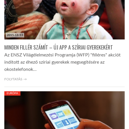
2015-11-13
MINDEN FILLÉR SZÁMÍT – ÚJ APP A SZÍRIAI GYEREKEKÉRT
Az ENSZ Világélelmezési Programja (WFP) "filléres" akciót
indított az éhező szíriai gyerekek megsegítésére az
okostelefonok…
FOLYTATÁS →
EURÓPA