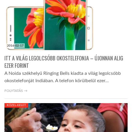
2016-02-17
ITT A VILÁG LEGOLCSÓBB OKOSTELEFONJA – ÚJONNAN ALIG
EZER FORINT
A Noida székhelyű Ringing Bells kiadta a világ legolcsóbb
okostelefonját Indiában. A telefon körülbelül ezer…
FOLYTATÁS →
KÖZEL-KELET