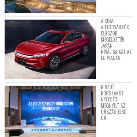
A KÍNAI
AUTÓGYÁRTÓK
ELŐSZÖR
MEGELŐZTÉK
JAPÁN
RIVÁLISAIKAT AZ
EU PIACÁN
KÍNA ÚJ
KORSZAKOT
NYITOTT:
MEGNYÍLT AZ
ORSZÁG ELSŐ
ŰR-