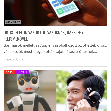
2015-10-12
OKOSTELEFON VAKOKTÓL VAKOKNAK, BANKJEGY-
FELISMERŐVEL
Bár mások mellett az Apple is próbálkozott az ötlettel, orosz
vállalkozók most megalkották saját, látássérülteknek…
FOLYTATÁS →
ÁZSIA
KIEMELT