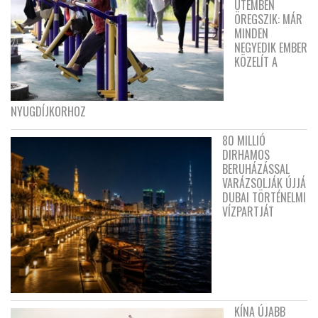
ÜTEMBEN
ÖREGSZIK: MÁR
MINDEN
NEGYEDIK EMBER
KÖZELÍT A
NYUGDÍJKORHOZ
80 MILLIÓ
DIRHAMOS
BERUHÁZÁSSAL
VARÁZSOLJÁK ÚJJÁ
DUBAI TÖRTÉNELMI
VÍZPARTJÁT
KÍNA ÚJABB