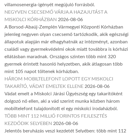
villamosenergia-igényét megújuló forrásból.
NEGYVEN CSECSEMŐ VÁRJA A HAZAJUTÁST A
MISKOLCI KÓRHÁZBAN
2026-08-06
A Borsod-Abaúj-Zemplén Vármegyei Központi Kórházban
jelenleg negyven olyan csecsemő tartózkodik, akik egészségi
állapotuk alapján már elhagyhatnák az intézményt, azonban
családi vagy gyermekvédelmi okok miatt továbbra is kórházi
ellátásban maradnak. Országos szinten több mint 320
gyermek érintett hasonló helyzetben, akik átlagosan több
mint 105 napot töltenek kórházban.
HÁROM MOBILTELEFONT LOPOTT EGY MISKOLCI
TAKARÍTÓ, VÁDAT EMELTEK ELLENE
2026-08-06
Vádat emelt a Miskolci Járási Ügyészség egy takarítóként
dolgozó nő ellen, aki a vád szerint munka közben három
mobiltelefont tulajdonított el egy miskolci irodaházból.
TÖBB MINT 112 MILLIÓ FORINTOS FEJLESZTÉS
KEZDŐDIK SELYEBEN
2026-08-06
Jelentős beruházás veszi kezdetét Selyében: több mint 112