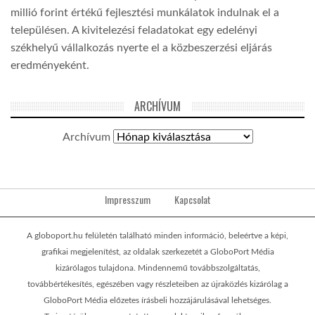
millió forint értékű fejlesztési munkálatok indulnak el a
településen. A kivitelezési feladatokat egy edelényi
székhelyű vállalkozás nyerte el a közbeszerzési eljárás
eredményeként.
ARCHÍVUM
Archívum
Impresszum
Kapcsolat
A globoport.hu felületén található minden információ, beleértve a képi,
grafikai megjelenítést, az oldalak szerkezetét a GloboPort Média
kizárólagos tulajdona. Mindennemű továbbszolgáltatás,
továbbértékesítés, egészében vagy részleteiben az újraközlés kizárólag a
GloboPort Média előzetes írásbeli hozzájárulásával lehetséges.