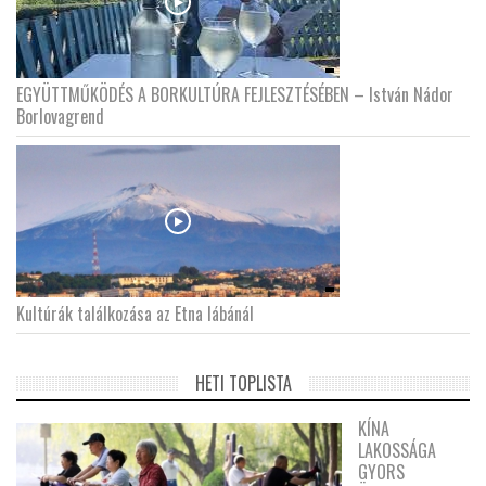
EGYÜTTMŰKÖDÉS A BORKULTÚRA FEJLESZTÉSÉBEN – István Nádor
Borlovagrend
Kultúrák találkozása az Etna lábánál
HETI TOPLISTA
KÍNA
LAKOSSÁGA
GYORS