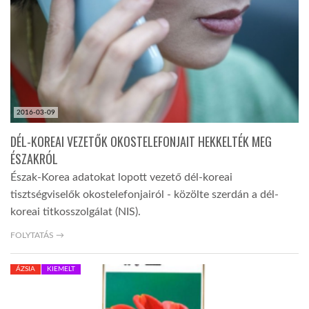
LATIMO.HU
GLOBOBOOK
2016-03-09
DÉL-KOREAI VEZETŐK OKOSTELEFONJAIT HEKKELTÉK MEG
ÉSZAKRÓL
Észak-Korea adatokat lopott vezető dél-koreai
tisztségviselők okostelefonjairól - közölte szerdán a dél-
koreai titkosszolgálat (NIS).
FOLYTATÁS →
ÁZSIA
KIEMELT