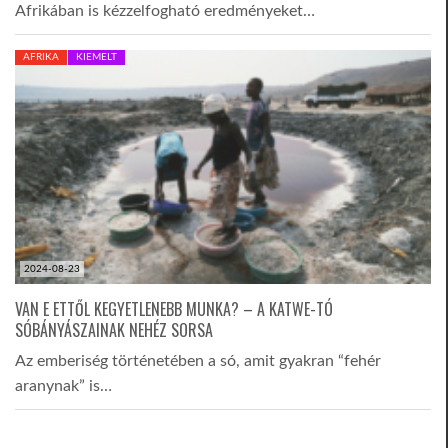
Afrikában is kézzelfogható eredményeket…
AFRIKA
KIEMELT
2024-08-23
VAN E ETTŐL KEGYETLENEBB MUNKA? – A KATWE-TÓ
SÓBÁNYÁSZAINAK NEHÉZ SORSA
Az emberiség történetében a só, amit gyakran “fehér
aranynak” is…