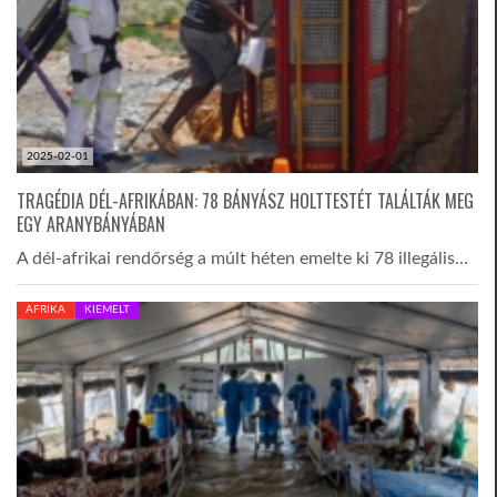
2025-02-01
TRAGÉDIA DÉL-AFRIKÁBAN: 78 BÁNYÁSZ HOLTTESTÉT TALÁLTÁK MEG
EGY ARANYBÁNYÁBAN
A dél-afrikai rendőrség a múlt héten emelte ki 78 illegális…
AFRIKA
KIEMELT