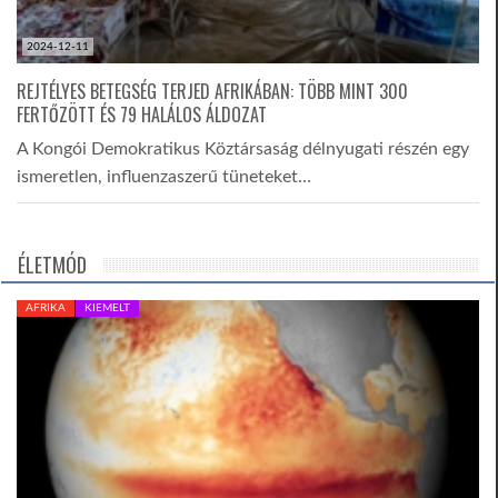
2024-12-11
REJTÉLYES BETEGSÉG TERJED AFRIKÁBAN: TÖBB MINT 300
FERTŐZÖTT ÉS 79 HALÁLOS ÁLDOZAT
A Kongói Demokratikus Köztársaság délnyugati részén egy
ismeretlen, influenzaszerű tüneteket…
ÉLETMÓD
AFRIKA
KIEMELT