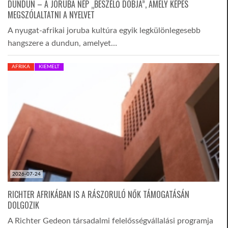
DUNDUN – A JORUBA NÉP „BESZÉLŐ DOBJA”, AMELY KÉPES
MEGSZÓLALTATNI A NYELVET
A nyugat-afrikai joruba kultúra egyik legkülönlegesebb
hangszere a dundun, amelyet…
AFRIKA
KIEMELT
2026-07-24
RICHTER AFRIKÁBAN IS A RÁSZORULÓ NŐK TÁMOGATÁSÁN
DOLGOZIK
A Richter Gedeon társadalmi felelősségvállalási programja