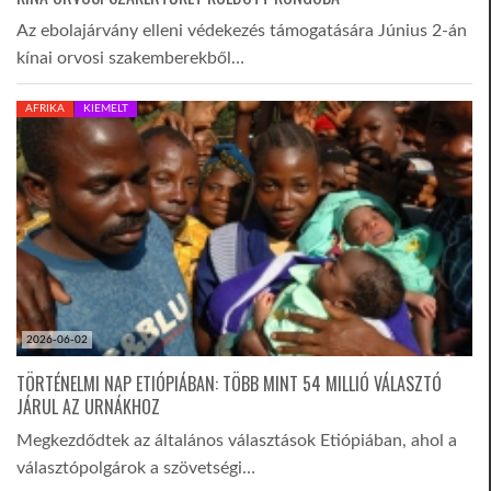
Az ebolajárvány elleni védekezés támogatására Június 2-án
kínai orvosi szakemberekből…
AFRIKA
KIEMELT
2026-06-02
TÖRTÉNELMI NAP ETIÓPIÁBAN: TÖBB MINT 54 MILLIÓ VÁLASZTÓ
JÁRUL AZ URNÁKHOZ
Megkezdődtek az általános választások Etiópiában, ahol a
választópolgárok a szövetségi…