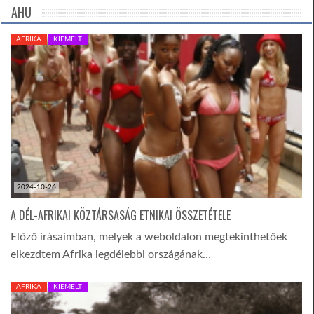
AHU
AFRIKA
KIEMELT
2024-10-26
A DÉL-AFRIKAI KÖZTÁRSASÁG ETNIKAI ÖSSZETÉTELE
Előző írásaimban, melyek a weboldalon megtekinthetőek
elkezdtem Afrika legdélebbi országának…
AFRIKA
KIEMELT