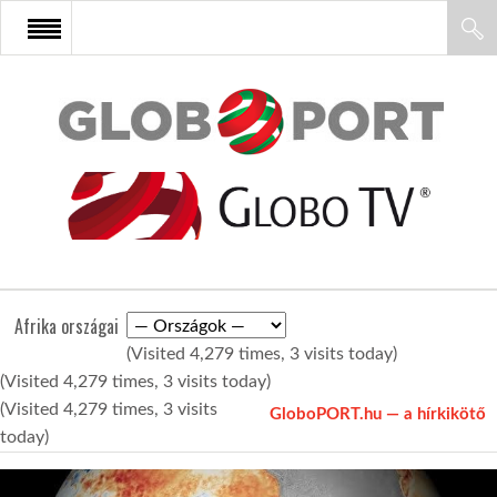
FŐOLDAL
AFRIKA
EURÓPA
Afrika országai
ÁZSIA
(Visited 4,279 times, 3 visits today)
(Visited 4,279 times, 3 visits today)
ÉSZAK-AMERIKA
(Visited 4,279 times, 3 visits
GloboPORT.hu — a hírkikötő
today)
LATIN-AMERIKA