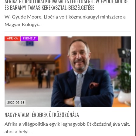
AFRIKA GEOPOLITIKAI KIHÍVÁSAI ÉS LEHETŐSÉGEI: W. GYUDE MOORE
ÉS BARANYI TAMÁS KEREKASZTAL-BESZÉLGETÉSE
LATIMO.HU
W. Gyude Moore, Libéria volt közmunkaügyi minisztere a
Magyar Külügyi…
GLOBOBOOK
AFRIKA
KIEMELT
2025-02-18
NAGYHATALMI ÉRDEKEK ÜTKÖZŐZÓNÁJA
Afrika a világpolitika egyik legnagyobb ütközőzónájává vált,
ahol a helyi…