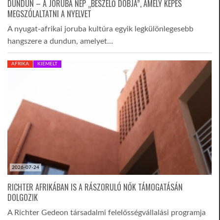
DUNDUN – A JORUBA NÉP „BESZÉLŐ DOBJA”, AMELY KÉPES
MEGSZÓLALTATNI A NYELVET
A nyugat-afrikai joruba kultúra egyik legkülönlegesebb
hangszere a dundun, amelyet…
AFRIKA
KIEMELT
2026-07-24
RICHTER AFRIKÁBAN IS A RÁSZORULÓ NŐK TÁMOGATÁSÁN
DOLGOZIK
A Richter Gedeon társadalmi felelősségvállalási programja