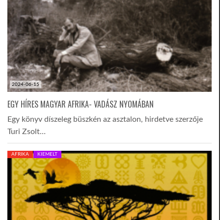
2024-06-15
EGY HÍRES MAGYAR AFRIKA- VADÁSZ NYOMÁBAN
Egy könyv díszeleg büszkén az asztalon, hirdetve szerzője
Turi Zsolt…
AFRIKA
KIEMELT