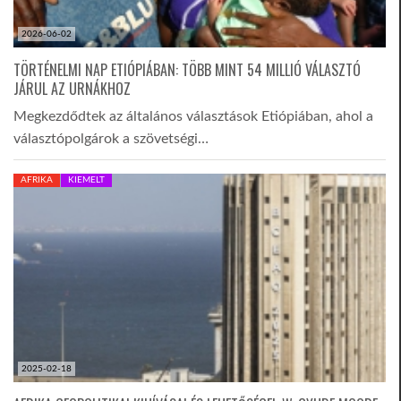
2026-06-02
TROPICALMAGAZIN
TÖRTÉNELMI NAP ETIÓPIÁBAN: TÖBB MINT 54 MILLIÓ VÁLASZTÓ
JÁRUL AZ URNÁKHOZ
GLOBOTV
Megkezdődtek az általános választások Etiópiában, ahol a
választópolgárok a szövetségi…
AFRIKA TUDÁSTÁR
AFRIKA
KIEMELT
A NAP SZÉPE
LINKTR.EE
GLOBOZSARU
2025-02-18
DOBRAVERO.HU