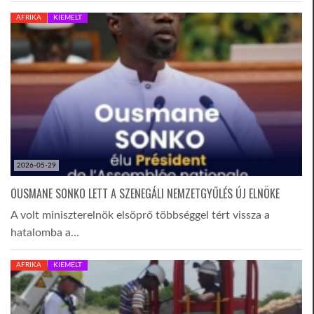
AFRIKA
KIEMELT
2026-05-29
OUSMANE SONKO LETT A SZENEGÁLI NEMZETGYŰLÉS ÚJ ELNÖKE
A volt miniszterelnök elsöprő többséggel tért vissza a
hatalomba a…
AFRIKA
KIEMELT