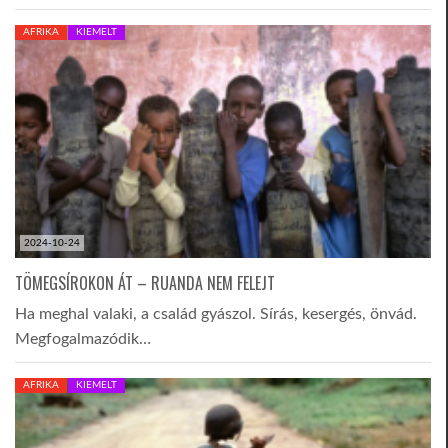
AFRIKA
KIEMELT
2024-10-24
TÖMEGSÍROKON ÁT – RUANDA NEM FELEJT
Ha meghal valaki, a család gyászol. Sírás, kesergés, önvád.
Megfogalmazódik…
AFRIKA
KIEMELT