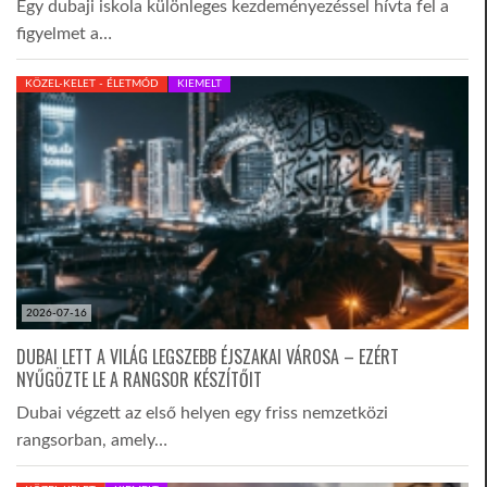
Egy dubaji iskola különleges kezdeményezéssel hívta fel a
figyelmet a…
KÖZEL-KELET - ÉLETMÓD
KIEMELT
2026-07-16
DUBAI LETT A VILÁG LEGSZEBB ÉJSZAKAI VÁROSA – EZÉRT
NYŰGÖZTE LE A RANGSOR KÉSZÍTŐIT
Dubai végzett az első helyen egy friss nemzetközi
rangsorban, amely…