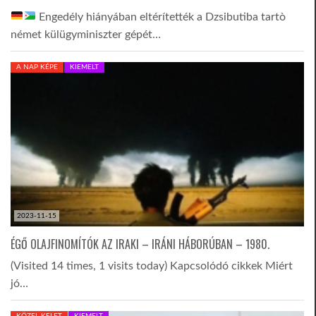
Engedély hiányában eltérítették a Dzsibutiba tartò
német külügyminiszter gépét…
A NAP KÉPE
KIEMELT
2023-11-15
ÉGŐ OLAJFINOMÍTÓK AZ IRAKI – IRÁNI HÁBORÚBAN – 1980.
(Visited 14 times, 1 visits today) Kapcsolódó cikkek Miért
jó…
KÖZEL-KELET
KIEMELT