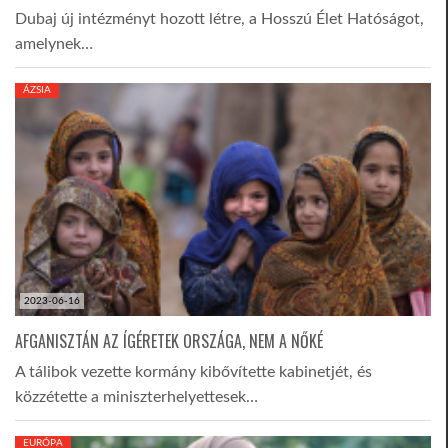
Dubaj új intézményt hozott létre, a Hosszú Élet Hatóságot,
amelynek…
ÁZSIA
2023-06-16
AFGANISZTÁN AZ ÍGÉRETEK ORSZÁGA, NEM A NŐKÉ
A tálibok vezette kormány kibővítette kabinetjét, és
közzétette a miniszterhelyettesek…
EURÓPA