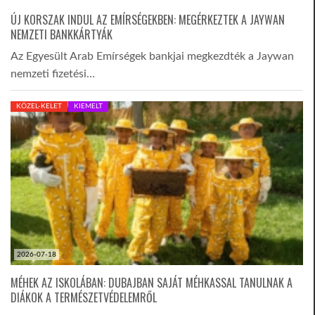
ÚJ KORSZAK INDUL AZ EMÍRSÉGEKBEN: MEGÉRKEZTEK A JAYWAN
NEMZETI BANKKÁRTYÁK
Az Egyesült Arab Emírségek bankjai megkezdték a Jaywan
nemzeti fizetési…
KÖZEL-KELET
KIEMELT
2026-07-18
MÉHEK AZ ISKOLÁBAN: DUBAJBAN SAJÁT MÉHKASSAL TANULNAK A
DIÁKOK A TERMÉSZETVÉDELEMRŐL