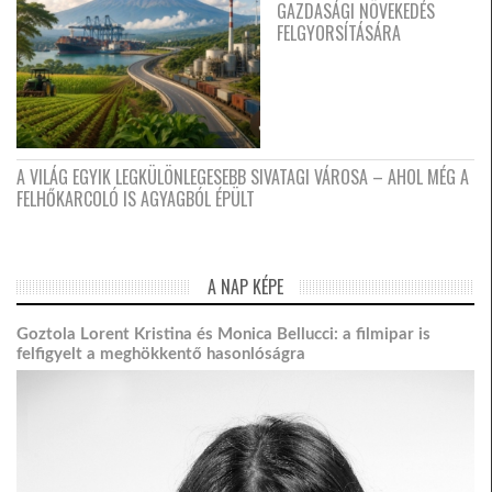
GAZDASÁGI NÖVEKEDÉS
FELGYORSÍTÁSÁRA
A VILÁG EGYIK LEGKÜLÖNLEGESEBB SIVATAGI VÁROSA – AHOL MÉG A
FELHŐKARCOLÓ IS AGYAGBÓL ÉPÜLT
A NAP KÉPE
Goztola Lorent Kristina és Monica Bellucci: a filmipar is
felfigyelt a meghökkentő hasonlóságra