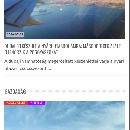
2026-07-11
DUBAI FELKÉSZÜLT A NYÁRI UTASROHAMRA: MÁSODPERCEK ALATT
ELLENŐRZIK A POGGYÁSZOKAT
A dubaji vámhatóság megerősített készenléttel várja a nyári
utazási csúcsszezont.…
GAZDASÁG
KÖZEL-KELET
KIEMELT