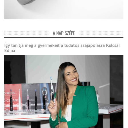
A NAP SZÉPE
Így tanítja meg a gyermekeit a tudatos szájápolásra Kulcsár
Edina