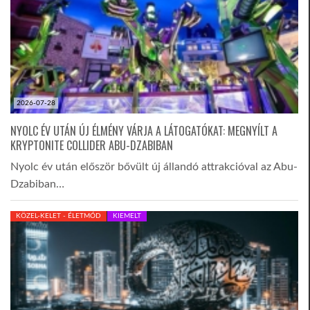
2026-07-28
NYOLC ÉV UTÁN ÚJ ÉLMÉNY VÁRJA A LÁTOGATÓKAT: MEGNYÍLT A
KRYPTONITE COLLIDER ABU-DZABIBAN
Nyolc év után először bővült új állandó attrakcióval az Abu-
Dzabiban…
KÖZEL-KELET - ÉLETMÓD
KIEMELT