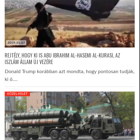
2019-11-07
REJTÉLY, HOGY KI IS ABU IBRAHIM AL-HASEMI AL-KURASI, AZ
ISZLÁM ÁLLAM ÚJ VEZÉRE
Donald Trump korábban azt mondta, hogy pontosan tudják,
ki ő.…
KÖZEL-KELET