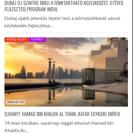
DUBAJ ÚJ SZINTRE EMELI A FENNTARTHATÓ KÖZLEKEDÉST: ÖTÉVES
FEJLESZTÉSI PROGRAM INDUL
Dubaj újabb jelentős lépést tesz a környezetbarát városi
közlekedés fejlesztése…
KÖZEL-KELET
KIEMELT
2026-07-12
ELHUNYT HAMAD BIN KHALIFA AL THANI, KATAR EGYKORI EMÍRJE
74 éves korában, vasárnap reggel elhunyt Hamad bin
Khalifa Al…