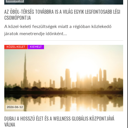
2026-06-12
AZ ÖBÖL-TÉRSÉG TOVÁBBRA IS A VILÁG EGYIK LEGFONTOSABB LÉGI
CSOMÓPONTJA
A közel-keleti feszültségek miatt a régióban közlekedő
járatok menetrendje időnként…
KÖZEL-KELET
KIEMELT
2026-06-12
DUBAJ A HOSSZÚ ÉLET ÉS A WELLNESS GLOBÁLIS KÖZPONTJÁVÁ
VÁLNA