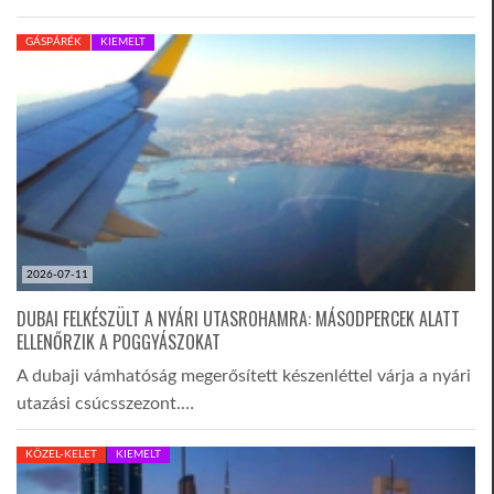
GÁSPÁRÉK
KIEMELT
2026-07-11
DUBAI FELKÉSZÜLT A NYÁRI UTASROHAMRA: MÁSODPERCEK ALATT
ELLENŐRZIK A POGGYÁSZOKAT
A dubaji vámhatóság megerősített készenléttel várja a nyári
utazási csúcsszezont.…
KÖZEL-KELET
KIEMELT