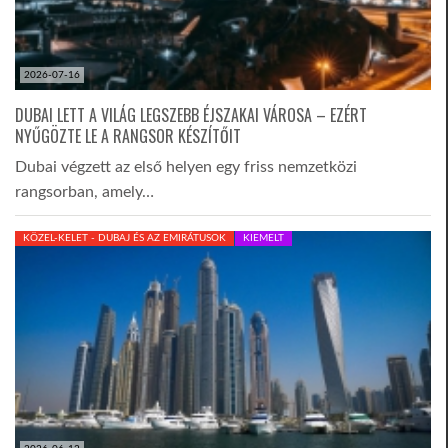
2026-07-16
DUBAI LETT A VILÁG LEGSZEBB ÉJSZAKAI VÁROSA – EZÉRT
NYŰGÖZTE LE A RANGSOR KÉSZÍTŐIT
Dubai végzett az első helyen egy friss nemzetközi
rangsorban, amely…
KÖZEL-KELET - DUBAJ ÉS AZ EMIRÁTUSOK
KIEMELT