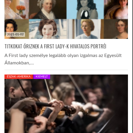
2021-01-02
TITKOKAT ŐRIZNEK A FIRST LADY-K HIVATALOS PORTRÉI
A First lady személye legalább olyan izgalmas az Egyesült
Államokban,…
ÉSZAK-AMERIKA
KIEMELT