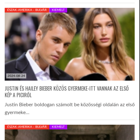
ÉSZAK-AMERIKA - BULVÁR
KIEMELT
2024-08-24
JUSTIN ÉS HAILEY BIEBER KÖZÖS GYERMEKE-ITT VANNAK AZ ELSŐ
KÉP A PICIRŐL
Justin Bieber boldogan számolt be közösségi oldalán az első
gyermeke…
ÉSZAK-AMERIKA - BULVÁR
KIEMELT