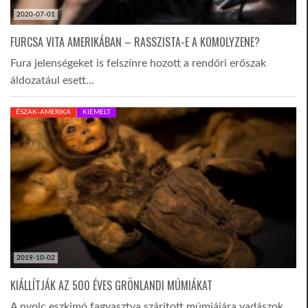
2020-07-01
FURCSA VITA AMERIKÁBAN – RASSZISTA-E A KOMOLYZENE?
Fura jelenségeket is felszínre hozott a rendőri erőszak
áldozatául esett…
ÉSZAK-AMERIKA
KIEMELT
2019-10-02
KIÁLLÍTJÁK AZ 500 ÉVES GRÖNLANDI MÚMIÁKAT
A nyolc eszkimó fagyasztva szárított múmiájára vadászok