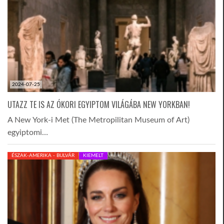
2024-07-25
UTAZZ TE IS AZ ÓKORI EGYIPTOM VILÁGÁBA NEW YORKBAN!
A New York-i Met (The Metropilitan Museum of Art)
egyiptomi…
ÉSZAK-AMERIKA - BULVÁR
KIEMELT