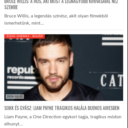
BRUCE WILLIS: A HŐS, AKI MOST A LEGNAGYOBB KIHÍVÁSÁVAL NÉZ
SZEMBE
Bruce Willis, a legendás színész, akit olyan filmekből
ismerhetünk, mint…
ÉSZAK-AMERIKA - BULVÁR
2024-10-21
SOKK ÉS GYÁSZ: LIAM PAYNE TRAGIKUS HALÁLA BUENOS AIRESBEN
Liam Payne, a One Direction egykori tagja, tragikus módon
elhunyt…