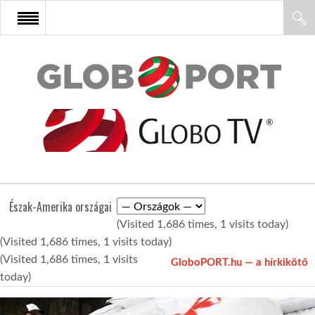
FŐOLDAL
AFRIKA
EURÓPA
Észak-Amerika országai
ÁZSIA
(Visited 1,686 times, 1 visits today)
(Visited 1,686 times, 1 visits today)
ÉSZAK-AMERIKA
(Visited 1,686 times, 1 visits
GloboPORT.hu — a hírkikötő
today)
LATIN-AMERIKA