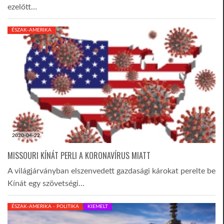
ezelőtt…
LATIMO.HU
ÉSZAK-AMERIKA
GLOBOBOOK
2020-04-22
MISSOURI KÍNÁT PERLI A KORONAVÍRUS MIATT
A világjárványban elszenvedett gazdasági károkat perelte be
Kínát egy szövetségi…
ÉSZAK-AMERIKA - POLITIKA
KIEMELT