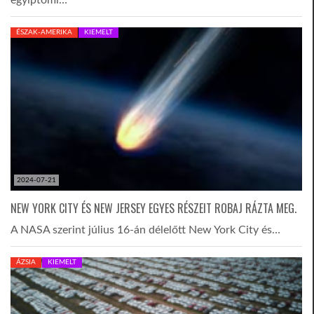
ÉSZAK-AMERIKA
KIEMELT
2024-07-21
NEW YORK CITY ÉS NEW JERSEY EGYES RÉSZEIT ROBAJ RÁZTA MEG.
A NASA szerint július 16-án délelőtt New York City és…
ÁZSIA
KIEMELT