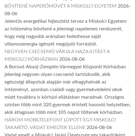
BŐVÍTENÉ NAPERŐMŰVÉT A MISKOLCI EGYETEM
2026-
08-06
Jelentős energetikai fejlesztést tervez a Miskolci Egyetem:
az intézmény bővítené a jelenlegi napelemes rendszerét,
hogy még nagyobb arányban fedezhesse saját
villamosenergia-igényét megújuló forrásból.
NEGYVEN CSECSEMŐ VÁRJA A HAZAJUTÁST A
MISKOLCI KÓRHÁZBAN
2026-08-06
A Borsod-Abaúj-Zemplén Vármegyei Központi Kórházban
jelenleg negyven olyan csecsemő tartózkodik, akik
egészségi állapotuk alapján már elhagyhatnák az
intézményt, azonban családi vagy gyermekvédelmi okok
miatt továbbra is kórházi ellátásban maradnak. Országos
szinten több mint 320 gyermek érintett hasonló helyzetben,
akik átlagosan több mint 105 napot töltenek kórházban.
HÁROM MOBILTELEFONT LOPOTT EGY MISKOLCI
TAKARÍTÓ, VÁDAT EMELTEK ELLENE
2026-08-06
Vádat emelt a Miskolci Járási Ügyészség egy takarítóként