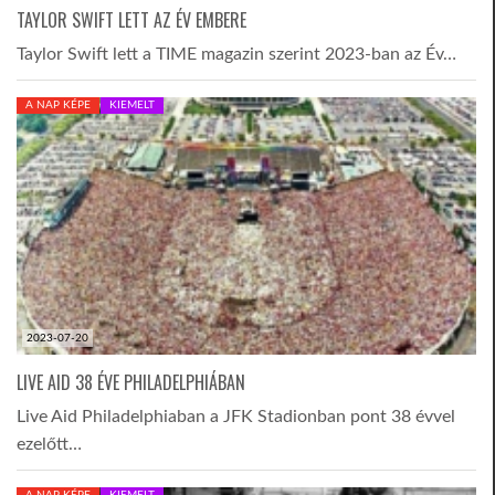
TAYLOR SWIFT LETT AZ ÉV EMBERE
Taylor Swift lett a TIME magazin szerint 2023-ban az Év…
A NAP KÉPE
KIEMELT
2023-07-20
LIVE AID 38 ÉVE PHILADELPHIÁBAN
Live Aid Philadelphiaban a JFK Stadionban pont 38 évvel
ezelőtt…
A NAP KÉPE
KIEMELT