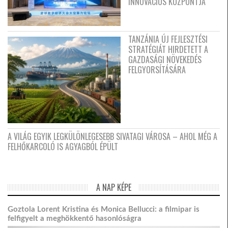
INNOVÁCIÓS KÖZPONTJA
TANZÁNIA ÚJ FEJLESZTÉSI
STRATÉGIÁT HIRDETETT A
GAZDASÁGI NÖVEKEDÉS
FELGYORSÍTÁSÁRA
A VILÁG EGYIK LEGKÜLÖNLEGESEBB SIVATAGI VÁROSA – AHOL MÉG A
FELHŐKARCOLÓ IS AGYAGBÓL ÉPÜLT
A NAP KÉPE
Goztola Lorent Kristina és Monica Bellucci: a filmipar is
felfigyelt a meghökkentő hasonlóságra