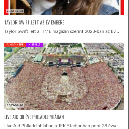
2023-12-26
TROPICALMAGAZIN
TAYLOR SWIFT LETT AZ ÉV EMBERE
GLOBOTV
Taylor Swift lett a TIME magazin szerint 2023-ban az Év…
A NAP KÉPE
KIEMELT
AFRIKA TUDÁSTÁR
A NAP SZÉPE
LINKTR.EE
GLOBOZSARU
2023-07-20
LIVE AID 38 ÉVE PHILADELPHIÁBAN
DOBRAVERO.HU
Live Aid Philadelphiaban a JFK Stadionban pont 38 évvel