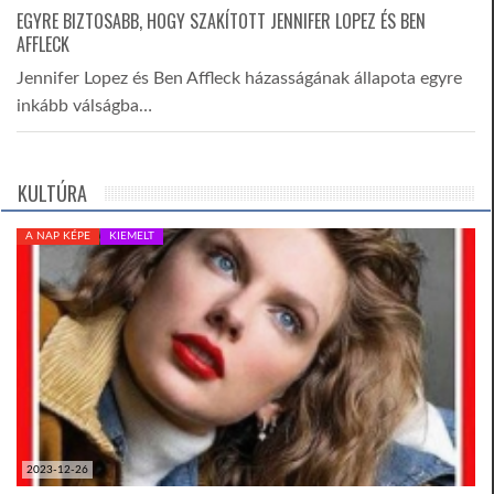
EGYRE BIZTOSABB, HOGY SZAKÍTOTT JENNIFER LOPEZ ÉS BEN
AFFLECK
Jennifer Lopez és Ben Affleck házasságának állapota egyre
inkább válságba…
KULTÚRA
A NAP KÉPE
KIEMELT
2023-12-26