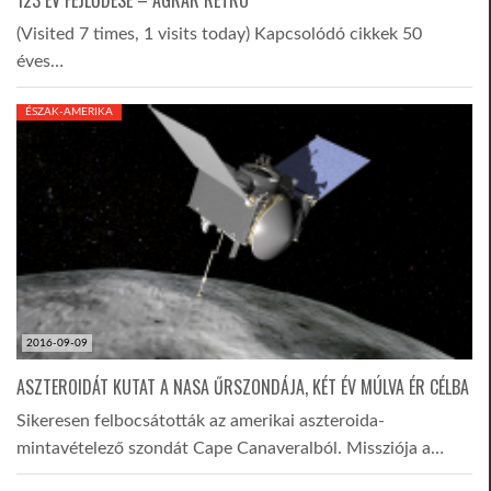
123 ÉV FEJLŐDÉSE – AGRÁR RETRO
(Visited 7 times, 1 visits today) Kapcsolódó cikkek 50
éves…
ÉSZAK-AMERIKA
2016-09-09
ASZTEROIDÁT KUTAT A NASA ŰRSZONDÁJA, KÉT ÉV MÚLVA ÉR CÉLBA
Sikeresen felbocsátották az amerikai aszteroida-
mintavételező szondát Cape Canaveralból. Missziója a…