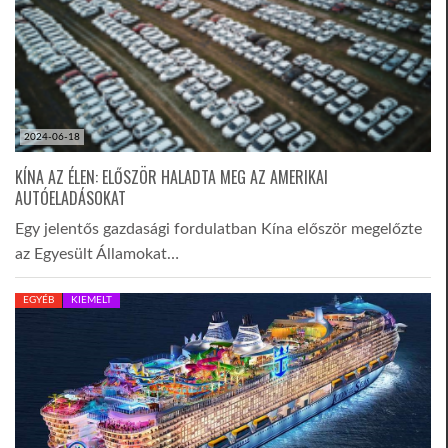
2024-06-18
KÍNA AZ ÉLEN: ELŐSZÖR HALADTA MEG AZ AMERIKAI
AUTÓELADÁSOKAT
Egy jelentős gazdasági fordulatban Kína először megelőzte
az Egyesült Államokat…
EGYÉB
KIEMELT