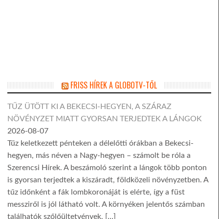
FRISS HÍREK A GLOBOTV-TŐL
TŰZ ÜTÖTT KI A BEKECSI-HEGYEN, A SZÁRAZ
NÖVÉNYZET MIATT GYORSAN TERJEDTEK A LÁNGOK
2026-08-07
Tűz keletkezett pénteken a délelőtti órákban a Bekecsi-
hegyen, más néven a Nagy-hegyen – számolt be róla a
Szerencsi Hírek. A beszámoló szerint a lángok több ponton
is gyorsan terjedtek a kiszáradt, földközeli növényzetben. A
tűz időnként a fák lombkoronáját is elérte, így a füst
messziről is jól látható volt. A környéken jelentős számban
találhatók szőlőültetvények, […]